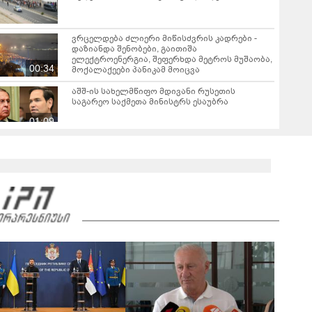
ვრცელდება ძლიერი მიწისძვრის კადრები -
დაზიანდა შენობები, გაითიშა
ელექტროენერგია, შეფერხდა მეტროს მუშაობა,
00:34
მოქალაქეები პანიკამ მოიცვა
აშშ-ის სახელმწიფო მდივანი რუსეთის
საგარეო საქმეთა მინისტრს ესაუბრა
01:09
რა ხდებოდა რუსეთ-უკრაინის ფრონტზე ბოლო
24 საათის განმავლობაში?
00:45
დაძაბულობა აშშ-სა და ირანს შორის - რას
აცხადებენ მხარეები?
00:46
მადრიდის ჩრდილოეთით მდებარე
გვადალახარას პროვინციაში გაჩენილმა
ხანძარმა 12000 ჰექტარი ფართობი მოიცვა
00:41
მალარიის შემთხვევები ევროპის ერთ-ერთ დიდ