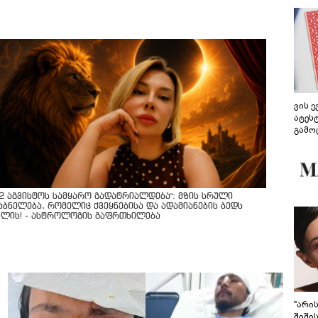
ვის 
ატეს
გამო
წარდ
12 აგვისტოს სამყარო გადატრიალდება": მზის სრული
აბნელება, რომელიც ქვეყნებისა და ადამიანების ბედს
ვლის! - ასტროლოგის გაფრთხილება
"არი
შიში