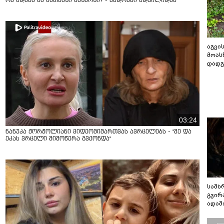
რა ხდება ამ წუთებში ხაშურში? - კადრები ადგილიდან
აგვის
მოას
დადგ
03:24
ნანუკა ჟორჟოლიანი ვიდეომიმართვას ავრცელებს - "მე და
ეკას ვრცელი მიმოწერა გვქონდა"
სამხ
გვირ
ადამ
ბუნებ
ლაბი