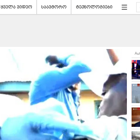
ყველა ვიდეო
საავტორო
ტექნოლოგიები
Au