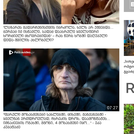
"ლაზარეს გადარჩენისთვის იბრძოლა, ხელს არ უშვებდა…
ცურვაც იქ ისწავლე, სადაც დაასრულე ყველაფერი
ხორციელი ცხოვრებიდან" – რას წერს ხობში დაღუპული
დედა-შვილის ახლობელი?
„სახ
ოპტი
გვაძლ
შესა
როგო
უკეთ 
სისტ
07:27
"ფარული მოსასმენები სახლებში, ციხეში, მანქანებში -
ყველგან ერთდროულად, ჩხრეკის დროს, დაამონტაჟეს...
იმნაძეების ოჯახში, მგონი, 4 მოსასმენი იყო..." - ეკა
კუპატაძე