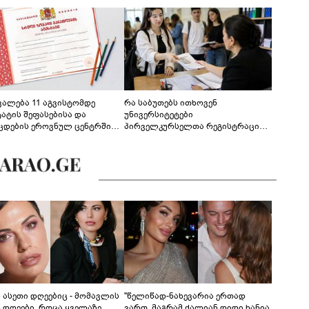
ევალება 11 აგვისტომდე
რა საბუთებს ითხოვენ
ტატის შეფასებისა და
უნივერსიტეტები
ცდების ეროვნულ ცენტრში
პირველკურსელთა რეგისტრაციის
გენა - დეტალები
დროს
ს ასეთი დღეებიც - მომავლის
"წელიწად-ნახევარია ერთად
ს დღეები, როცა ყველაზე
ვართ, მაგრამ ძალიან დიდი ხანია,