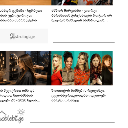
აეროპორტში - რამდენად დიდია საფრთხე და
რას წერს მედია?
00:54
სანდრ ვუჩიჩი - სერბეთი
ანზორ მარგიანი - გიორგი
ინის ტერიტორიულ
ბარამიძის განცხადება როგორ არ
ანობას მხარს უჭერს
შეიცავს სისხლის სამართლის
დანაშაულს? - ალბათ, დავალება
ჰქონდა ვიღაცისგან, თორემ
როგორ შეიძლებოდა ამის თქმა?
ს შევიჭრათ თმა და
ზოდიაქოს ნიშნების რეიტინგი:
რიდოთ სილამაზის
ყველაზე რთულიდან იდეალურ
ედურებს - 2026 წლის
პარტნიორამდე
სტოს ასტროლოგიური
კვლევი