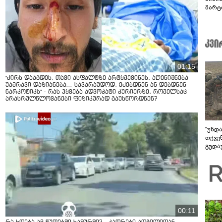
მარტ
ონაშ
01:15
"ძირს დააგდეს, თავი ასფალტზე არტყმევინეს, აღენიშნება
უამრავი დაზიანება... სავარაუდოდ, ეძებდნენ ან დებდნენ
ნარკოტიკს" - რას ჰყვება ადვოკატი კურიერზე, რომელსაც
არასრულწლოვანები ფიზიკურად გაუსწორდნენ?
"უნდ
თქვე
გუდა
უნდა
00:11