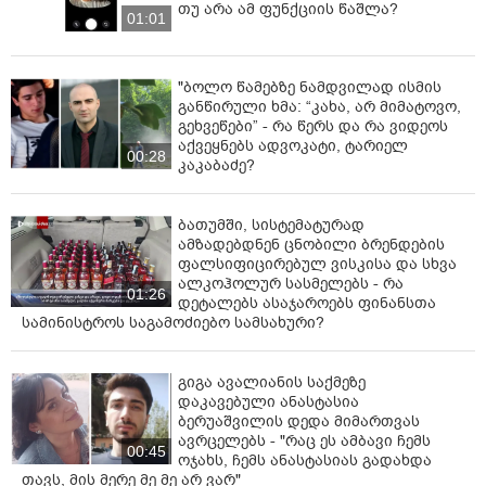
თუ არა ამ ფუნქციის წაშლა?
01:01
ტრადიციას, საკუთარ კულტურას, საკუთარ ოჯახს და
მშობლებს ყოველთვის პატივს სცემს და ეს იქნება
მისი მთავარი განმასხვავებელი ნიშანი, მათ სწორის
"ბოლო წამებზე ნამდვილად ისმის
ყველა დანარჩენისგან. ვუსურვებ ყველას, მთელ
განწირული ხმა: “კახა, არ მიმატოვო,
მსოფლიოში ასეთი დამოკიდებულებით ყოფილიყოს
გეხვეწები” - რა წერს და რა ვიდეოს
მსგავსი ღონისძიებები იმისთვის, რომ თაობები ამ
აქვეყნებს ადვოკატი, ტარიელ
00:28
მაღალ ღირებულებებზე გაიზარდონ“, - განაცხადა
კაკაბაძე?
მდინარაძემ.
ამასთან,მდინარაძის თქმით, როდესაც როდესაც
ბათუმში, სისტემატურად
იდენტობაზე, ეროვნულობაზე და ტრადიციებზეა
ამზადებდნენ ცნობილი ბრენდების
ფალსიფიცირებულ ვისკისა და სხვა
საუბარი, ამ შემთხვევაში პოზიცია შეუვალია. იმიტომ,
ალკოჰოლურ სასმელებს - რა
რომ ქართველი ყოველთვის ამ პოზიციაზე იყო.
01:26
დეტალებს ასაჯაროებს ფინანსთა
სამინისტროს საგამოძიებო სამსახური?
მისი თქმით, ქართველი ხალხის დამოკიდებულების
ამაზე მკაფიო გამოხატვა არის შეუძლებელი.
გიგა ავალიანის საქმეზე
„ქართველი ხალხის დამოკიდებულებაზე როცა
დაკავებული ანასტასია
ვსაუბრობთ, დამოკიდებულების ამაზე მკაფიო
ბერუაშვილის დედა მიმართვას
გამოხატვა არის შეუძლებელი. რა თქმა უნდა, ყველა
ავრცელებს - "რაც ეს ამბავი ჩემს
00:45
აზრს, ყველა მიმდინარეობას აქვს თავისი ადგილი,
ოჯახს, ჩემს ანასტასიას გადახდა
თავს, მის მერე მე მე არ ვარ"
მაგრამ როდესაც მთავარზე - იდენტობაზე,