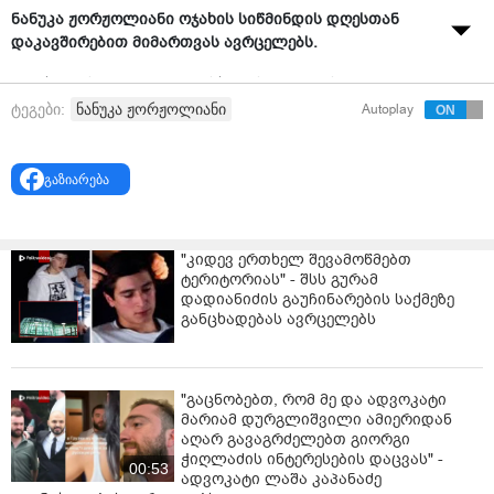
ნანუკა ჟორჟოლიანი ოჯახის სიწმინდის დღესთან
დაკავშირებით მიმართვას ავრცელებს.
"ოჯახური სიწმინდე გულისხმობს თუ არა საკუთარი
შვილებისთვის ბრძოლას? და თუ არაფერს აკეთებ
ნანუკა ჟორჟოლიანი
ტეგები:
Autoplay
რომ დედებს შვილები გადაურჩინო, ხარ თუ არა
ფარისეველი ამ დღის აღნიშვნის დროს.
გაზიარება
ან ხარ თუ არა ფარისეველი მაშინ, როცა ამ დღეს ორი
საყვარლით ხვდები.
დიუშენის სინდრომის ბავშვები ქუჩაში ცხოვრობენ და
"კიდევ ერთხელ შევამოწმებთ
ტერიტორიას" - შსს გურამ
ამ გზით იბრძვიან გადარჩენისთვის.
დადიანიძის გაუჩინარების საქმეზე
განცხადებას ავრცელებს
სიკვდილი არ უნდათ. ადამიანები, რომლებსაც მათი
გადარჩენა შეუძლიათ, ამ ბავშვებს შორიდან
უყურებენ.
"გაცნობებთ, რომ მე და ადვოკატი
ოჯახის სიწმინდის დღეს გილოცავთ ყველას,
მარიამ დურგლიშვილი ამიერიდან
ვისთვისაც ამ ბავშვების სიცოცხლეს ფასი აქვს და
აღარ გავაგრძელებთ გიორგი
ვისთვისაც ოჯახის ღალატს, სიწმინდესთან კავშირი
ჭიღლაძის ინტერესების დაცვას" -
00:53
არ აქვს." - წერს ნანუკა ჟორჟოლიანი.
ადვოკატი ლაშა კაპანაძე