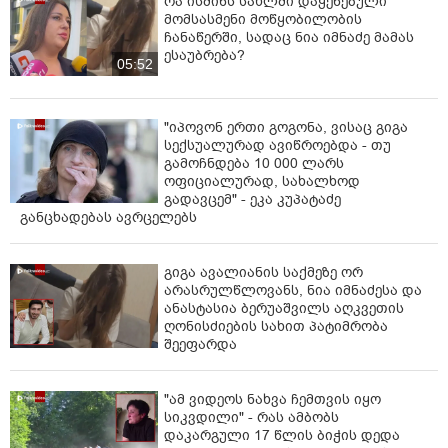
რა ისმინს სახლში დაყენებული
ქურდობებს ახორციელებდნენ, და ესპანური შტოსგან,
მომსასმენი მოწყობილობის
ჩანაწერში, სადაც ნია იმნაძე მამას
რომლებიც მოპარული ნივთების რეალიზაციას
ესაუბრება?
სხვადასხვა ქალაქში ახდენდნენ.
05:52
ორი ქვეყნის სამართალდამცველებმა, სპეცოპერაცია
ერთდროულად მადრიდში, ვალენსიაში,
"იპოვონ ერთი გოგონა, ვისაც გიგა
გუადალახარასა და ალიკანტეში, ჯამში 9 სხვადასხვა
სექსუალურად ავიწროებდა - თუ
ლოკაციაზე ჩაატარეს.
გამოჩნდება 10 000 ლარს
ოფიციალურად, სახალხოდ
გამოძიება ესპანეთის სისხლის სამართლის კოდექსის
გადავცემ" - ეკა კუპატაძე
განცხადებას ავრცელებს
510-ე, 301-ე და 570-ე მუხლებით მიმდინარეობს.
დანაშაული 8 წლამდე ვადით თავისუფლების
აღკვეთას ითვალისწინებს“, - ნათქვამია
გიგა ავალიანის საქმეზე ორ
ინფორმაციაში.
არასრულწლოვანს, ნია იმნაძესა და
ანასტასია ბერუაშვილს აღკვეთის
ღონისძიების სახით პატიმრობა
შეეფარდა
"ამ ვიდეოს ნახვა ჩემთვის იყო
სიკვდილი" - რას ამბობს
დაკარგული 17 წლის ბიჭის დედა