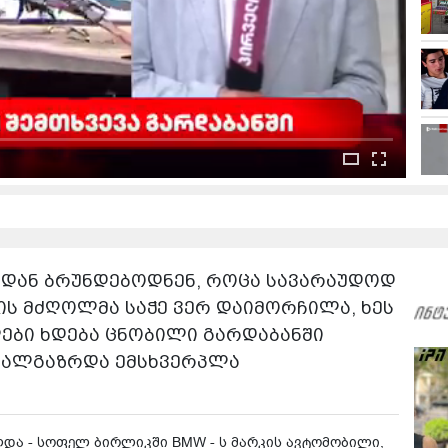
იდან ბრუნდებოდნენ, როცა სავარაუდოდ
ს მძღოლმა საჭე ვერ დაიმორჩილა, ხეს
ლები ხდება ცნობილი გარდაბანში
ახალგაზრდა ემსხვერპლა
ლ­და - სო­ფელ ბირ­ლიკ­ში BMW - ს მარ­კის ავ­ტო­მო­ბი­ლი,