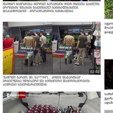
დაიწყო გამოძიება გიორგი ბარამიძის მიერ ტყვეთა გაცვლის
პროცესის შესახებ გაკეთებულ განცხადებასთან
დაკავშირებით - პროკურატურის განცხადება
აგვის
მოას
დადგ
02:02
"გამოდი გარეთ, შე, ნა***რო... კიდევ დაგარტყამ" -
ვრცელდება ფიზიკური და სიტყვიერი დაპირისპირების
კადრები სუპერმარკეტიდან
სამხ
გვირ
ადამ
ბუნებ
ლაბი