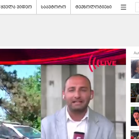
ყველა ვიდეო
საავტორო
ტექნოლოგიები
Au