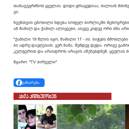
თა­ნა­ვუგ­რძნობ ყვე­ლას. დიდი ტრა­გე­დი­აა, ძა­ლი­ან მძი­მე 
ვი.
ჩვენ­თვის ცნო­ბი­ლი ხდე­ბა სო­ფელ ბირ­ლიკ­ში მცხოვ­რე­ბი 
ან შა­მილ და ქა­მილ ალი­ე­ვე­ბი, ასე­ვე კი­დევ ორი ძმა არ
"ქა­მი­ლი 19 წლის იყო, შა­მი­ლი 17 - ის. ბი­ჭებს მშობ­ლე­ბ
ბი ადრე და­ე­ღუ­პათ, ჯერ მამა, შემ­დეგ დედა. ორი­ვე გა­მორ
კულ­ტუ­რით და არას­დროს არა­ვის აწუ­ხებ­დნენ. ყვე­ლას ძა­
წყარო: "TV პირველი"
გაზიარება
ახლა კითხულობენ