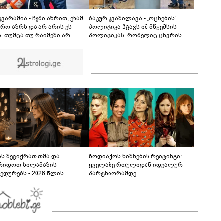
მოზარდი ბრალის ოფიციალურად წარდგენის
მოლოდინშია - რა არის ცნობილი ამ
04:01
დროისთვის საქმეში და რა მტკიცებულებებზე
გვარამია - ჩემი აზრით, ენამ
ბაკურ კვაშილავა - „ოცნების“
საუბრობს ეკა კუპატაძე?
წრო აზრს და არ არის ეს
პოლიტიკა ჰგავს იმ მწყემსის
, თუმცა თუ რაიმეში არ
პოლიტიკას, რომელიც ცხვრის
ება ეჭვი, გიორგი ბარამიძის
ფარის დაცვას ანდობს მგლის
იოტიზმია - პროკურატურა
კეთილ ნებას, მისი “მშვიდობა”
პოლიტიკურ დევნას
არის მათრახის ქვეშ მშვიდობა -
ციელებს, ამასაც არ
2008 წელს „ოცნება“ რომ
დება მტკიცება
ყოფილიყო, თბილისს აიღებდნენ!
ს შევიჭრათ თმა და
ზოდიაქოს ნიშნების რეიტინგი:
რიდოთ სილამაზის
ყველაზე რთულიდან იდეალურ
ედურებს - 2026 წლის
პარტნიორამდე
სტოს ასტროლოგიური
კვლევი