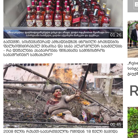
01:26
ბათუმში, სისტემატურად ამზადებდნენ ცნობილი ბრენდების
ფალსიფიცირებულ ვისკისა და სხვა ალკოჰოლურ სასმელებს
- რა დეტალებს ასაჯაროებს ფინანსთა სამინისტროს
საგამოძიებო სამსახური?
„რუს
სასტ
გაუქ
ზარა
ვიღა
შეხვ
00:45
2008 წლის რუსეთ-საქართველოს ომიდან 18 წელი გავიდა