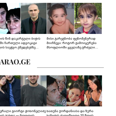
ლის წინ დაკარგული ბიჭის
მისი გარეგნობა ფენომენურად
ეში ჩართული ადვოკატი
მიიჩნევა: როგორ გამოიყურება
დის საეჭვო ქმედებებზე
მსოფლიოში ყველაზე გრძელი
რობს: "ქალბატონი უარს
წამწამების მქონე ბიჭი, რომელიც
დებს ინფორმაციის
ახლა 19 წლისაა?
დებაზე... წლობით
ინარეობდა საქმის
რცხვის ოპერაცია"
ერალი გიორგი ჭოხონელიძე
ხათუნა ჟორდანიასა და ზურა
ლის გახდა — მეუღლის
ხაჩიძის ქალიშვილი 20 წლის