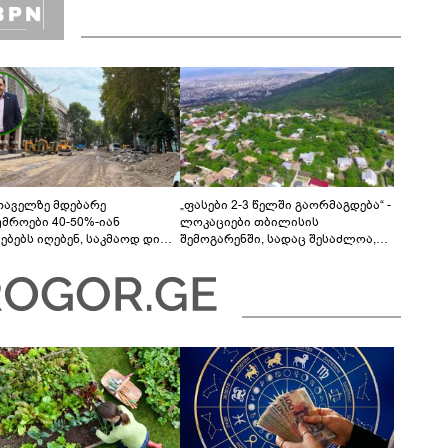
თაველზე მდებარე
„ფასები 2-3 წელში გაორმაგდება“ -
უმროები 40-50%-იან
ლოკაციები თბილისის
მებებს იღებენ, საკმაოდ დიდი
შემოგარენში, სადაც შესაძლოა,
ლისკენ წავალთ - მეგონა,
მიწები გაძვირდეს
ც მოიფიქრებდა და ბიზნესს
დებოდა“