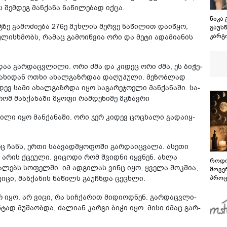
 შემ­დეგ მან­ქა­ნა ნა­წი­ლე­ბად იქცა.
ნიკა 
ზე გა­მო­ძი­ე­ბა 276ე მუხ­ლის მერ­ვე ნა­წი­ლით და­ი­წყო,
გაუს
კარგი
უ­ლის­ხმობს, რა­მაც გა­მო­იწ­ვია ორი და მეტი ადა­მი­ა­ნის
მეპარ
პატრ
რომ 
დაა გარ­დაც­ვლი­ლი. ორი ძმა და კი­დეც ორი ძმა, ეს ბი­ჭე­
ახორ
 ოჯა­ხი­დან ოთხი ახალ­გაზ­რდაა და­ღუ­პუ­ლი. მე­ზობ­ლად
სჭირ
ევ სამი ახალ­გაზ­რდა იყო სა­გა­რე­ჯო­ე­ლი მან­ქა­ნა­ში. სა­
რომ მან­ქა­ნა­ში მყო­ფი რამ­დე­ნი­მე მგზავ­რი
­ნი­ლი იყო მან­ქა­ნა­ში. ორი ჯერ კი­დევ ცო­ცხა­ლი გა­და­იყ­
 ჩანს, ერთი სა­ა­ვად­მყო­ფო­ში გარ­და­იც­ვა­ლა. ასე­თი
ად არის ქცე­უ­ლი. ვი­ცო­დი რომ შვიდ­ნი იყ­ვნენ. ახლა
როდი
ი­ა­ლებს სო­ფელ­ში. იმ ად­გი­ლას ვინც იყო, ყვე­ლა შოკ­შია,
მოვე
ვიცი, მან­ქა­ნის ნა­წილს გა­უჩ­ნდა ცე­ცხლი.
პროც
აგვი
გზამ
არ იყო. არ ვიცი, რა სიჩ­ქა­რით მი­დი­ოდ­ნენ. გარ­დაც­ვლი­
­ტად მუ­შა­ობ­და, ძა­ლი­ან კარ­გი ბიჭი იყო. მისი ძმაც გარ­