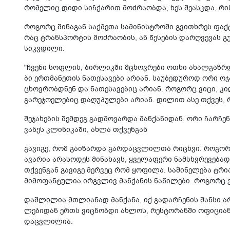
რო­მე­ლიც დიდი სიჩ­ქა­რით მოძ­რა­ობ­და, ხეს შე­ას­კდა, რის
რო­გორც ში­ნა­გან საქ­მე­თა სა­მი­ნის­ტრო­ში გვი­თხრეს ფაქ­ტ
რაც ტრან­სპორ­ტის მოძ­რა­ო­ბის, ან წე­სე­ბის დარ­ღვე­ვას გ
სიკ­ვდი­ლი.
"ჩვე­ნი სოფ­ლის, ბირ­ლიკ­ში მცხოვ­რე­ბი ოთხი ახალ­გაზ­რ
ბი ერ­თმა­ნე­თის ნა­თე­სა­ვე­ბი არი­ან. სა­უ­ბე­დუ­როდ ორი
ცხოვ­რობ­დნენ და ნა­თე­სა­ვე­ბიც არი­ან. რო­გორც ვიცი, კი­დ
გა­რე­ჯო­ე­ლე­ბიც და­ღუ­პუ­ლე­ბი არი­ან. დი­ლით ასე თქვეს, 
შე­ჯა­ხე­ბის შემ­დეგ გად­მო­ვარ­და მან­ქა­ნი­დან. ორი ჩარ­ჩე
ვა­ნეს კლი­ნი­კა­ში, ახლა თქვენ­გან
გა­ვი­გე, რომ გა­ი­ზარ­და გარ­დაც­ვლილ­თა რი­ცხვი. რო­გორც
ავა­რია არა­სო­დეს მი­ნა­ხავს, ყვე­ლა­ფე­რი ნამ­სხვრე­ვე­ბ
თქვენ­გან გა­ვი­გე მერ­ვეც რომ ყო­ფი­ლა. სა­ში­ნე­ლე­ბა ტრ
მი­მო­ფან­ტუ­ლია ირ­გვლივ მან­ქა­ნის ნა­წი­ლე­ბი. რო­გორც 
დაშ­ლი­ლია მთლი­ა­ნად მან­ქა­ნა, იქ გა­დარ­ჩე­ნის შან­სი 
ლე­ბი­დან ერთს ვიც­ნობ­დი ახ­ლოს, რეს­ტო­რან­ში ოფი­ცი­ან
დაც­ვლი­ლია.