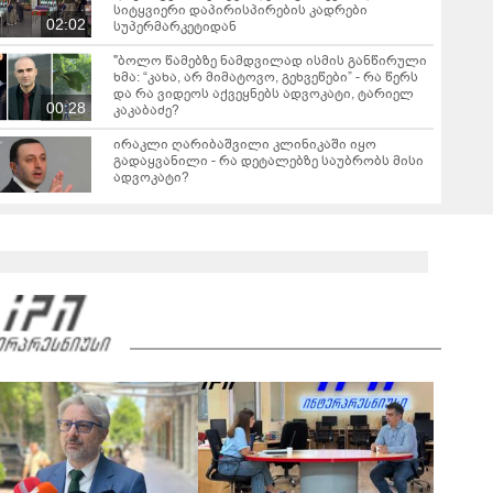
სიტყვიერი დაპირისპირების კადრები
02:02
სუპერმარკეტიდან
"ბოლო წამებზე ნამდვილად ისმის განწირული
ხმა: “კახა, არ მიმატოვო, გეხვეწები” - რა წერს
და რა ვიდეოს აქვეყნებს ადვოკატი, ტარიელ
00:28
კაკაბაძე?
ირაკლი ღარიბაშვილი კლინიკაში იყო
გადაყვანილი - რა დეტალებზე საუბრობს მისი
ადვოკატი?
"ნია იმნაძემ მის მეგობრებს ალექსანდრე
გაბაშვილს და გიორგი მალანიას უთხრა,
თითქოსდა მისი მასწავლებელი, გიგა
ავალიანი ზედმეტ ყურადღებას იჩენდა მის
მიმართ" - რა წერია ნია იმნაძის საბრალდებო
დასკვნაში?
"თუ ჩემი შვილი ცოცხალი არაა, ჩემს
ცხოვრებას აზრი არ აქვს..." - დაკარგული
გურამ დადიანიძის დედის ემოციური მიმართვა
01:16
ნია იმნაძეს და ანასტასია ბერუაშვილს
ბრალდება წარედგინათ - რამდენ წლიანი
პატიმრობა ემუქრებათ არასრულწლოვნებს?
გიგა ავალიანის საქმეზე დაკავებული ორი