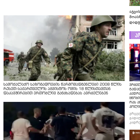
აგვის
მოას
დადგ
პ
სამოქალაქო საზოგადოების წარმომადგენლები 2008 წლის
ვრცე
რუსეთ-საქართველოს აგვისტოს ომის 18 წლისთავთან
გადაღ
დაკავშირებით ერთობლივ განცხადებას ავრცელებენ
კადრ
ცნობი
რას ა
პოლი
ვრცე
გადაღ
კადრე
ცნობი
რას ა
პოლი