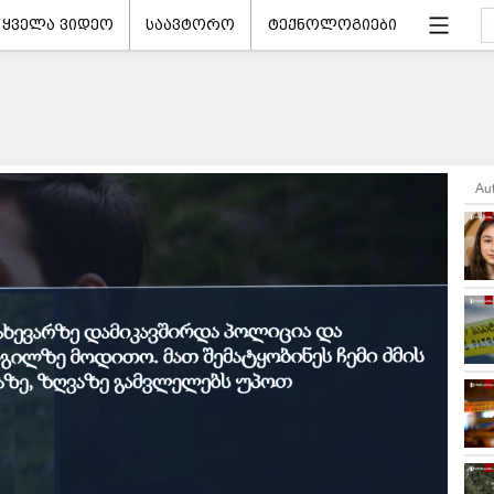
ყველა ვიდეო
საავტორო
ტექნოლოგიები
Au