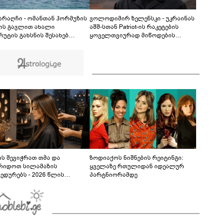
ნია იმნაძის ერთ-ერთმა მეგობარმა
გამომიგზავნა..." - ეკა კუპატაძე
08:06
 არაღჩი - ომანთან ჰორმუზის
ვოლოდიმირ ზელენსკი - უკრაინას
ის გავლით ახალი
აშშ-სთან Patriot-ის რაკეტების
რუტის გახსნის შესახებ
ყოველთვიურად მიწოდების
ნხმებასთან ახლოს ვართ,
შესახებ შეთანხმება აქვს
მ, ეს ნაბიჯი არ უნდა იქნას
ბული, როგორც ჰორმუზის
ის ხელახლა გახსნა
ს შევიჭრათ თმა და
ზოდიაქოს ნიშნების რეიტინგი:
რიდოთ სილამაზის
ყველაზე რთულიდან იდეალურ
ედურებს - 2026 წლის
პარტნიორამდე
სტოს ასტროლოგიური
კვლევი