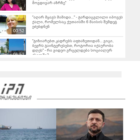
მოვდივარ აზრზე"
"აღარ მყავს მამიდა..." - გარდაცვლილი იპოვეს
ქალი, რომელსაც ქუთაისში 6 მაისის შემდეგ
ეძებდნენ
00:52
"გიზიარებთ კადრებს აფხაზეთიდან... ვიცი,
ბევრს გაინტერესებთ, როგორია იქაურობა
დღეს" - რა ვიდეო ვრცელდება სოციალურ
06:52
ქსელში?
"ზღვამ კიდევ ერთი ჭურვი გამორიყა" - რა
კადრები ვრცელდება სოციალურ ქსელში?
00:20
სექტემბრიდან ამოქმედდება და 60 წელს
გადაცილებულ პირებს შეეხებათ! -
საქართველოს ეროვნული ბანკი განცხადებას
ავრცელებს
"ძირს დააგდეს, თავი ასფალტზე არტყმევინეს,
აღენიშნება უამრავი დაზიანება... სავარაუდოდ,
ეძებდნენ ან დებდნენ ნარკოტიკს" - რას ჰყვება
01:15
ადვოკატი კურიერზე, რომელსაც
არასრულწლოვანები ფიზიკურად
გაუსწორდნენ?
"ფოტოსურათი, რომელზეც ახლა ვისაუბრებ,