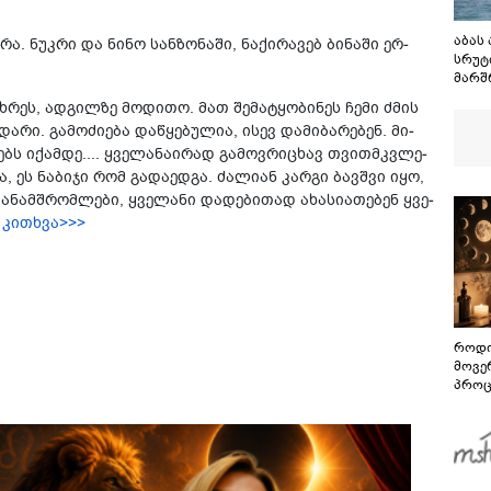
აბას
. ნუკ­რი და ნინო სან­ზო­ნა­ში, ნა­ქი­რა­ვებ ბი­ნა­ში ერ­
სრუტ
მარშ
შეთა
­თხრეს, ად­გილ­ზე მო­დი­თო. მათ შე­მა­ტყო­ბი­ნეს ჩემი ძმის
მაგრა
ა­რი. გა­მო­ძი­ე­ბა და­წყე­ბუ­ლია, ისევ და­მი­ბა­რე­ბენ. მი­
გაგე
ლებს იქამ­დე.... ყვე­ლა­ნა­ი­რად გა­მოვ­რი­ცხავ თვით­მკვლე­
სრუტ
 ეს ნა­ბი­ჯი რომ გა­და­ედ­გა. ძა­ლი­ან კარ­გი ბავ­შვი იყო,
თა­ნამ­შრომ­ლე­ბი, ყვე­ლა­ნი და­დე­ბი­თად ახა­სი­ა­თე­ბენ ყვე­
 კითხვა>>>
როდი
მოვე
პროც
აგვი
გზამ