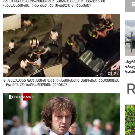
გაითიშა ელექტროენერგია საქართველოს მასშტაბით
რამდენჯერმე: რას ამბობს ირაკლი კობახიძე?
აზერ
თბილ
მარშ
01:27
პერი
ვრცელდება ფიზიკური დაპირისპირების კადრები ბათუმიდან
- რა მოხდა ბაგრატიონის ქუჩაზე?