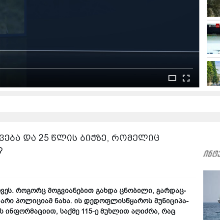
 ჰყვება და 25 წლის ბიჭზე, რომელიც
?
­ვეს. რო­გორც მოგ­ვი­ა­ნე­ბით გახ­და ცნო­ბი­ლი, გარ­დაც­
ა­რი პო­ლი­ცი­ამ ნახა. ის დე­დოფ­ლის­წყა­როს მუ­ნი­ცი­პა­
 ინ­ფორ­მა­ცი­ით, საქ­მე 115-ე მუხ­ლით აღიძ­რა, რაც