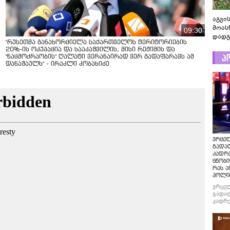
აგვის
მოას
09:30
დადგ
"რუსეთმა განახორციელა საქართველოს ტერიტორიების
20%-ის ოკუპაცია და სააკაშვილის, მისი რეჟიმის და
პ
"ნაცმოძრაობის" ღალატი ვერანაირად ვერ გადაფარავს ამ
დანაშაულს" - ირაკლი კობახიძე
ვრცე
გადაღ
კადრ
ცნობი
რას ა
პოლი
ვრცე
გადაღ
კადრე
ცნობი
რას ა
პოლი