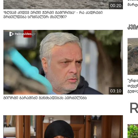
მარტ
00:20
ონაშ
"ზღვამ კიდევ ერთი ჭურვი გამორიყა" - რა კადრები
ვრცელდება სოციალურ ქსელში?
"უნდ
თქვე
03:10
გუდა
უნდა
გიორგი ბარამიძე განცხადებას ავრცელებს