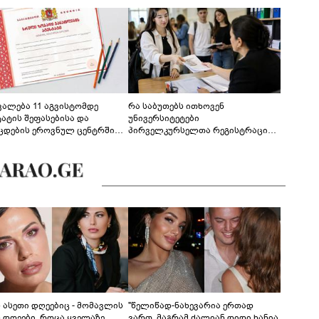
ევალება 11 აგვისტომდე
რა საბუთებს ითხოვენ
ტატის შეფასებისა და
უნივერსიტეტები
ცდების ეროვნულ ცენტრში
პირველკურსელთა რეგისტრაციის
გენა - დეტალები
დროს
ს ასეთი დღეებიც - მომავლის
"წელიწად-ნახევარია ერთად
ს დღეები, როცა ყველაზე
ვართ, მაგრამ ძალიან დიდი ხანია,