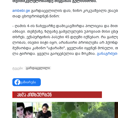
თვით­მკვლე­ლო­ბამ­დე მიყ­ვა­ნას გუ­ლის­ხმობს.
ambebi.ge
გარ­დაც­ვლი­ლის დას, ნინო კო­კუ­აშ­ვილს ესა­უბ­რა
თად ცხოვ­რობ­დნენ.ნინო:
- ღა­მის 4-ის ნა­ხე­ვარ­ზე და­მი­კავ­შირ­და პო­ლი­ცია და მი
ამ­ბა­ვი. თემ­ქა­ზე, ზღვა­ზე გამ­ვლე­ლებს უპო­ვი­ათ მისი ცხე­დ
თხრეს, ექ­სპერ­ტი­ზის პა­სუ­ხი 45 დღე­ში იქ­ნე­ბაო. რა გაძ­
ლო­ბას, ისე­თი ბიჭი იყო, არა­ნა­ი­რი პრობ­ლე­მა არ ჰქონ­და,
მუ­შა­ობ­და კა­ზი­ნო "აჭა­რა­ში", ყვე­ლა­ნი იყ­ვნენ მო­სუ­ლი, 
ლა ტი­რო­და. ყვე­ლა გა­ო­ცე­ბუ­ლია და შოკ­შია.
განაგრძეთ
გარდაცვლილი
ტეგები:
გაზიარება
ახლა კითხულობენ