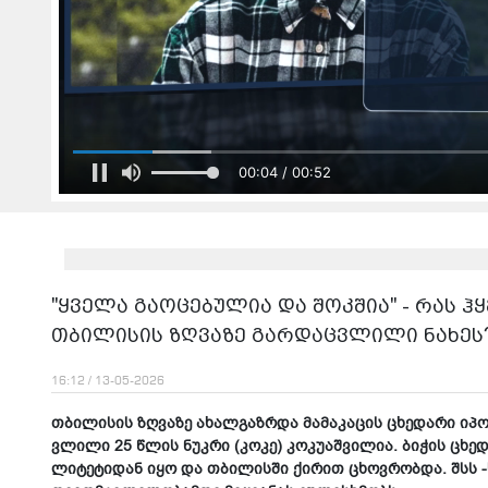
00:05 / 00:52
"ყვე­ლა გა­ო­ცე­ბუ­ლია და შოკ­შია" - რას
თბილისის ზღვაზე გარდაცვლილი ნახეს
16:12 / 13-05-2026
თბი­ლი­სის ზღვა­ზე ახალ­გაზ­რდა მა­მა­კა­ცის ცხე­და­რი იპო
ვლი­ლი 25 წლის ნუკ­რი (კოკე) კო­კუ­აშ­ვი­ლია. ბი­ჭის ცხე­დ
ლი­ტე­ტი­დან იყო და თბი­ლის­ში ქი­რით ცხოვ­რობ­და. შსს -ს