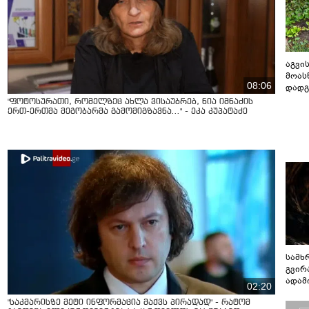
აგვის
მოას
08:06
დადგ
"ფოტოსურათი, რომელზეც ახლა ვისაუბრებ, ნია იმნაძის
ერთ-ერთმა მეგობარმა გამომიგზავნა..." - ეკა კუპატაძე
სამხ
გვირ
ადამ
02:20
ბუნებ
"საკმარისზე მეტი ინფორმაცია მაქვს პირადად" - რატომ
ლაბი