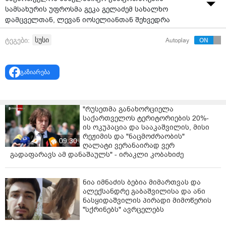
სამსახურის უფროსმა გეკა გელაძემ სახალხო
დამცველთან, ლევან იოსელიანთან შეხვედრა
გამართა.შეხვედრაზე განიხილეს ადამიანის
სუსი
ტეგები:
Autoplay
უფლებებისა და უსაფრთხოების საკითხები; საუბარი
შეეხო საქართველოს ოკუპირებულ
ტერიტორიებსა და საოკუპაციო ხაზის გასწვრივ
გაზიარება
არსებულ ვითარებას.გეკა გელაძემ ხაზგასმით
აღნიშნა, რომ ადამიანის უფლებების დაცვის
სტანდარტის კიდევ უფრო გაუმჯობესების მიზნით,
"რუსეთმა განახორციელა
მნიშვნელოვანია ორ ინსტიტუციას შორის
საქართველოს ტერიტორიების 20%-
თანამშრომლობის გაღრმავება. მისი თქმით,
ის ოკუპაცია და სააკაშვილის, მისი
ადამიანის უფლებებისა და მათი უსაფრთხოების
რეჟიმის და "ნაცმოძრაობის"
09:30
დაცვა სახელმწიფო უსაფრთხოების სამსახურისთვის
ღალატი ვერანაირად ვერ
გადაფარავს ამ დანაშაულს" - ირაკლი კობახიძე
პრიორიტეტულ საკითხს
წარმოადგენს.თავის მხრივ, შეხვედრაზე ლევან
ნია იმნაძის ბებია მიმართვას და
იოსელიანმა სახალხო დამცველის ინსტიტუტის
ალექსანდრე გაბაშვილისა და ანი
საქმიანობის ძირითად მიმართულებებზე გაამახვილა
ნასყიდაშვილის პირადი მიმოწერის
ყურადღება და პარტნიორობის კიდევ უფრო მეტად
"სქრინებს" ავრცელებს
გაღრმავების მზაობა გამოთქვა, - ნათქვამია