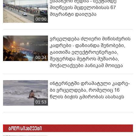
ესპანური მედია - სეუტამდე
მიღწევის მცდელობისას 67
მიგრანტი დაიღუპა
00:00
ვრცელდება ძლიერი მიწისძვრის
კადრები - დაზიანდა შენობები,
გაითიშა ელექტროენერგია,
00:34
შეფერხდა მეტროს მუშაობა,
მოქალაქეები პანიკამ მოიცვა
ინ­ტერ­ნეტ­ში დრა­მა­ტუ­ლი კად­რე­
ბი ვრცელდება, რომელიც 16
წლის ბიჭის გმირობას ასახავს
01:53
ბოლო სიახლეები