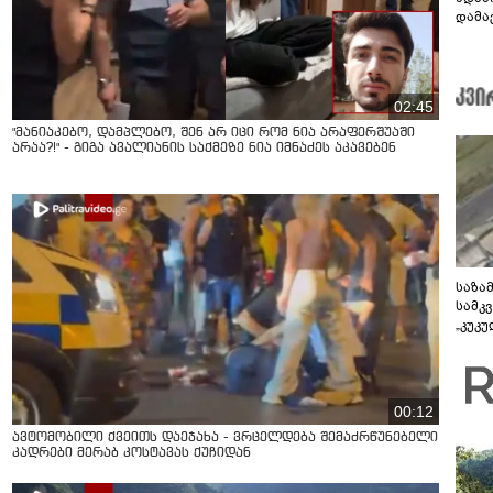
დამავ
კითხ
02:45
"მანიაკებო, დამპლებო, შენ არ იცი რომ ნია არაფერშუაში
არაა?!" - გიგა ავალიანის საქმეზე ნია იმნაძეს აკავებენ
საზა
სამკ
„კუკ
დრონ
ვიდე
00:12
ავტომობილი ქვეითს დაეჯახა - ვრცელდება შემაძრწუნებელი
კადრები მერაბ კოსტავას ქუჩიდან