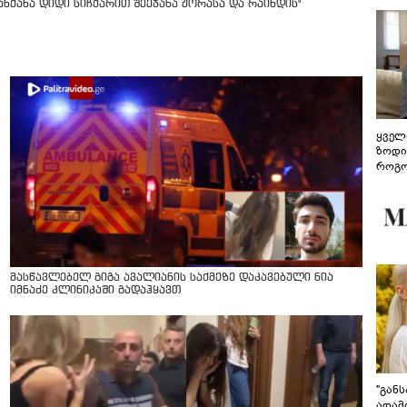
მანქანა დიდი სიჩქარით შეეჯახა ჟორასა და რაინდის"
ყველ
ზოდი
როგო
ჰარმ
მასწავლებელ გიგა ავალიანის საქმეზე დაკავებული ნია
იმნაძე კლინიკაში გადაჰყავთ
"გან
ადამ