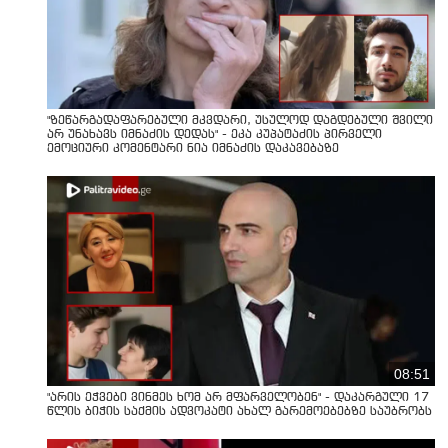
"ზეწარგადაფარებული მკვდარი, უსულოდ დაგდებული შვილი
არ უნახავს იმნაძის დედას" - ეკა კუპატაძის პირველი
ემოციური კომენტარი ნია იმნაძის დაკავებაზე
08:51
"არის ეჭვები ვინმეს ხომ არ მფარველობენ" - დაკარგული 17
წლის ბიჭის საქმის ადვოკატი ახალ გარემოებებზე საუბრობს