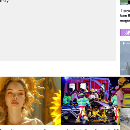
1-დღ
სად 
დავბ
პ
ტრაგე
ჩაქრ
ვერტმ
ტრაგე
ჩაქრო
ვერტმ