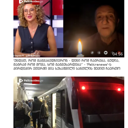
04:56
"უნდათ, რომ გაგვაბედნიერონ - დენი რომ ჩაქრება, ცუდია,
მაგრამ რომ მოვა, ხომ გაგვეხარდება“ - "Palitranews"-ს
პირდეპირ ეთერში გია ხუხაშვილი სანთლის შუქით ჩაერთო