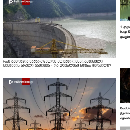
1-დღ
სად 
დავბ
რამ გამოწვია საქართველოს ელექტროენერგეტიკული
სისტემის სრული გათიშვა - რა დეტალები ხდება ცნობილი?
სამხ
გვირ
ადამ
ბუნებ
ლაბი