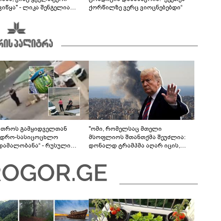
იწყა" - ლიკა შენგელია
ქორწილზე ვერც ვიოცნებებდი“
ვებს პასუხობს
მთროს გამყიდველთან
"ომი, რომელსაც მთელი
ვდრო-სასიცოცხლო
მსოფლიოს შთანთქმა შეუძლია:
უდამალობანა“ - რუსული
დონალდ ტრამპმა აღარ იცის,
ის „საბრძოლო-კომიკური“
როგორ მოიქცეს" -The New York
ო
Times