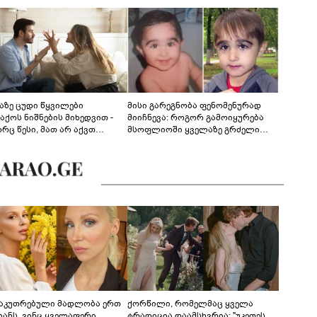
აზე ცუდი წყვილები
მისი გარეგნობა ფენომენურად
აქოს ნიშნების მიხედვით -
მიიჩნევა: როგორ გამოიყურება
რც წესი, მათ არ აქვთ
მსოფლიოში ყველაზე გრძელი
ონიული ურთიერთობა
წამწამების მქონე ბიჭი, რომელიც
ახლა 19 წლისაა?
საკუთრებული მადლობა ერთ
ქორწილი, რომელმაც ყველა
იანს, ვინც ყველაფერი
ტრადიცია დაამსხვრია: "უკეთეს