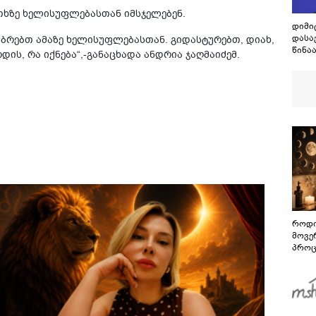
თხზე ხელისუფლებასთან იმსჯელებენ.
დიმი
დასა
უბრებთ ამაზე ხელისუფლებასთან. გიდასტურებთ, დიახ,
წინა
დის, რა იქნება“,-განაცხადა ანდრია ჯაღმაიძემ.
ბრძო
გამო
ეს მ
როდი
მოვე
პროც
აგვი
გზამ