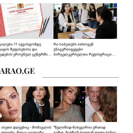
ევალება 11 აგვისტომდე
რა საბუთებს ითხოვენ
ტატის შეფასებისა და
უნივერსიტეტები
ცდების ეროვნულ ცენტრში
პირველკურსელთა რეგისტრაციის
გენა - დეტალები
დროს
ს ასეთი დღეებიც - მომავლის
"წელიწად-ნახევარია ერთად
ს დღეები, როცა ყველაზე
ვართ, მაგრამ ძალიან დიდი ხანია,