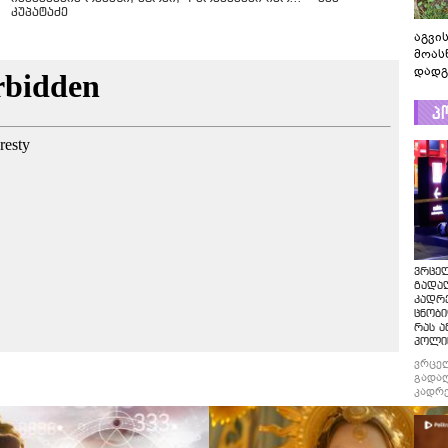
კუპატაძე
აგვის
მოას
დადგ
პ
ვრცე
გადაღ
კადრ
ცნობი
რას ა
პოლი
ვრცე
გადაღ
კადრე
ცნობი
რას ა
პოლი