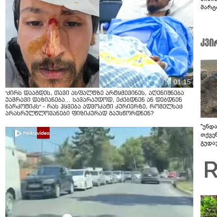
მარტ
ონაშ
01:15
"ძირს დააგდეს, თავი ასფალტზე არტყმევინეს, აღენიშნება
უამრავი დაზიანება... სავარაუდოდ, ეძებდნენ ან დებდნენ
ნარკოტიკს" - რას ჰყვება ადვოკატი კურიერზე, რომელსაც
არასრულწლოვანები ფიზიკურად გაუსწორდნენ?
"უნდ
თქვე
გუდა
უნდა