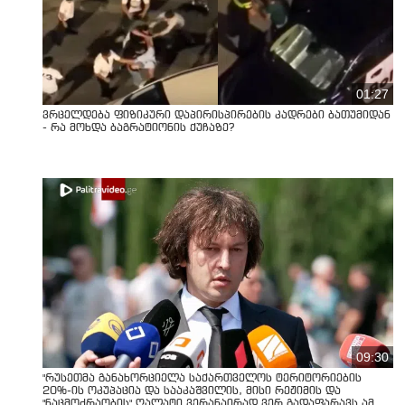
01:27
ვრცელდება ფიზიკური დაპირისპირების კადრები ბათუმიდან
- რა მოხდა ბაგრატიონის ქუჩაზე?
09:30
"რუსეთმა განახორციელა საქართველოს ტერიტორიების
20%-ის ოკუპაცია და სააკაშვილის, მისი რეჟიმის და
"ნაცმოძრაობის" ღალატი ვერანაირად ვერ გადაფარავს ამ