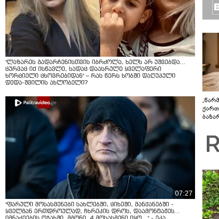
"ლაზარეს გადარჩენისთვის იბრძოლა, ხელს არ უშვებდა…
ცურვაც იქ ისწავლე, სადაც დაასრულე ყველაფერი
ხორციელი ცხოვრებიდან" – რას წერს ხობში დაღუპული
დედა-შვილის ახლობელი?
„წარ
ქართ
ბაზა
დეტა
07:27
"ფარული მოსასმენები სახლებში, ციხეში, მანქანებში -
ყველგან ერთდროულად, ჩხრეკის დროს, დაამონტაჟეს...
იმნაძეების ოჯახში, მგონი, 4 მოსასმენი იყო..." - ეკა