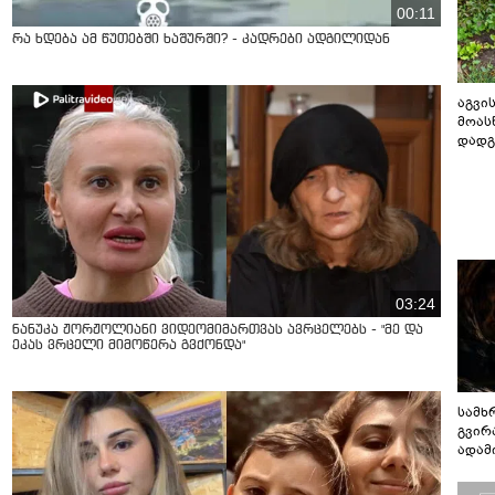
00:11
რა ხდება ამ წუთებში ხაშურში? - კადრები ადგილიდან
აგვის
მოას
დადგ
03:24
ნანუკა ჟორჟოლიანი ვიდეომიმართვას ავრცელებს - "მე და
ეკას ვრცელი მიმოწერა გვქონდა"
სამხ
გვირ
ადამ
ბუნებ
ლაბი