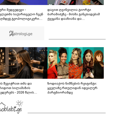
მოწყობილობის ჩანაწერში, სადაც ნია იმნაძე
მამას ესაუბრება?
05:52
ტრი მედვედევი -
დავით ღვინჯილია გიორგი
ვლეთმა საქართველო ჩვენ
ბარამიძეზე - მისმა განცხადებამ
აღმდეგ გეოპოლიტიკური
ქვეყანა დააზიანა და
ლის უგუნურ იარაღად
მებრძოლებსა და ვეტერანებს
იყენა იმ მომენტში, როდესაც
შეურაცხყოფა მიაყენა
ისთვის ხელსაყრელი იყო
ს შევიჭრათ თმა და
ზოდიაქოს ნიშნების რეიტინგი:
რიდოთ სილამაზის
ყველაზე რთულიდან იდეალურ
ედურებს - 2026 წლის
პარტნიორამდე
სტოს ასტროლოგიური
კვლევი