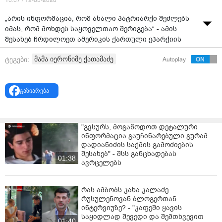
13:37 / 12-05-2026
„არის ინფორმაცია, რომ ახალი პატრიარქი შეძლებს
იმას, რომ მოხდეს საყოველთაო შერიგება“ - ამის
შესახებ ჩრდილოეთ ამერიკის ქართული ეპარქიის
მდივანმა, მღვდელმონაზონმა იერონიმე ქათამაძემ
მამა იერონიმე ქათამაძე
ტეგები:
Autoplay
სვეტიცხოვლის საკათედრო ტაძართან ჟურნალისტებს
აქციების ფარგლებში დაკავებული მოქალაქეების
გათავისუფლებასთან დაკავშირებით დასმული
გაზიარება
კითხვის საპასუხოდ განუცხადა.
"გვსურს, მოგაწოდოთ დეტალური
ინფორმაცია გაუჩინარებული გურამ
დადიანიძის საქმის გამოძიების
შესახებ" - შსს განცხადებას
01:38
ავრცელებს
რას ამბობს კახა კალაძე
რუსულენოვან ბლოგერთან
ინტერვიუზე? - "კაფეში ყავის
საყიდლად შევედი და შემთხვევით
01:40