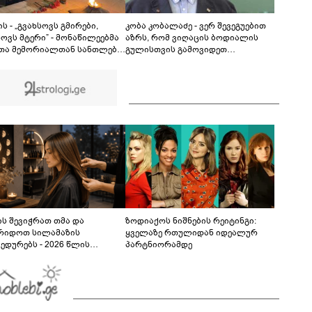
არასრულწლოვანს, ნია იმნაძესა და ანასტასია
ბერუაშვილს აღკვეთის ღონისძიების სახით
პატიმრობა შეეფარდა
ს - „გვახსოვს გმირები,
კობა კობალაძე - ვერ შევეგუებით
სოვს მტერი” - მონაწილეებმა
აზრს, რომ ვიღაცის ბოდიალის
თა მემორიალთან სანთლები
გულისთვის გამოვიდეთ
თეს და გმირების ხსოვნას
მკვლელები - აინტერესებდათ,
ი მიაგეს
საბრძოლო მოქმედებების დროს
გვქონდა თუ არა შემხებლობა
გიორგი ბარამიძესთან, რომელ
პოზიციებში გამოირჩა სიჩაუქით
და თავგანწირვით
ს შევიჭრათ თმა და
ზოდიაქოს ნიშნების რეიტინგი:
რიდოთ სილამაზის
ყველაზე რთულიდან იდეალურ
ედურებს - 2026 წლის
პარტნიორამდე
სტოს ასტროლოგიური
კვლევი