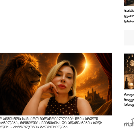
მარში
გვახ
გმირ
დაან
პატივ
როდი
მოვე
პროც
აგვი
გზამ
12 აგვისტოს სამყარო გადატრიალდება": მზის სრული
აბნელება, რომელიც ქვეყნებისა და ადამიანების ბედს
ვლის! - ასტროლოგის გაფრთხილება