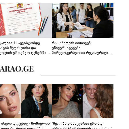
ევალება 11 აგვისტომდე
რა საბუთებს ითხოვენ
ტატის შეფასებისა და
უნივერსიტეტები
ცდების ეროვნულ ცენტრში
პირველკურსელთა რეგისტრაციის
გენა - დეტალები
დროს
ს ასეთი დღეებიც - მომავლის
"წელიწად-ნახევარია ერთად
ს დღეები, როცა ყველაზე
ვართ, მაგრამ ძალიან დიდი ხანია,