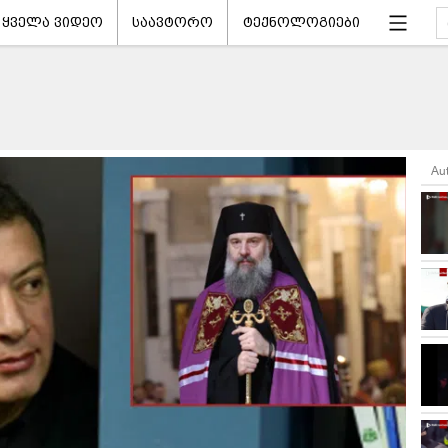
ყველა ვიდეო
საავტორო
ტექნოლოგიები
Au