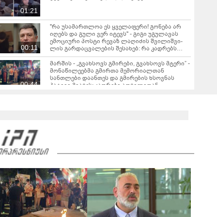
01:21
"რა უსამართლოა ეს ყველაფერი! გონება არ
იღებს და გული ვერ იტევს" - გიგი უგულავას
ემოციური პოსტი რე­ვაზ ლა­ღი­ძის შვი­ლიშ­ვი­
00:11
ლის გარდაცვალების შესახებ: რა კადრებს
აქვეყნებს პოლიტიკოსი?
მარშის - „გვახსოვს გმირები, გვახსოვს მტერი” -
მონაწილეებმა გმირთა მემორიალთან
სანთლები დაანთეს და გმირების ხსოვნას
00:44
პატივი მიაგეს: კადრები ადგილიდან
"იპოვონ ერთი გოგონა, ვისაც გიგა
სექსუალურად ავიწროებდა - თუ გამოჩნდება 10
000 ლარს ოფიციალურად, სახალხოდ
გადავცემ" - ეკა კუპატაძე განცხადებას
ავრცელებს
რა ისმინს სახლში დაყენებული მომსასმენი
მოწყობილობის ჩანაწერში, სადაც ნია იმნაძე
მამას ესაუბრება?
05:52
"2008 წელს საქართველო გადავარჩინეთ - აი,
2012 წლის "გამარჯვება" ვინც იზეიმეთ, სწორედ
ეგ იყო ქართული ისტორიული კატასტროფა და
რაც რუსმა ჯარით ვერ აიღო, შიდა ღალატით
გაინაღდა" - რას წერს მიხეილ სააკაშვილი
გიგა ავალიანის საქმეზე ორ