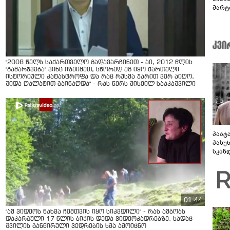
მარტ
ონაშ
"2008 წელს საქართველო გადავარჩინეთ - აი, 2012 წლის
"გამარჯვება" ვინც იზეიმეთ, სწორედ ეგ იყო ქართული
ისტორიული კატასტროფა და რაც რუსმა ჯარით ვერ აიღო,
შიდა ღალატით გაინაღდა" - რას წერს მიხეილ სააკაშვილი
პაატ
პასუ
სკან
"ყვე
კამა
გადმო
ტყუის
01:44
"ამ ვიდეოს ნახვა ჩემთვის იყო სიკვდილი" - რას ამბობს
დაკარგული 17 წლის ბიჭის დედა ვიდეოკადრებზე, სადაც
შვილის განწირული ვედრების ხმა ამოიცნო