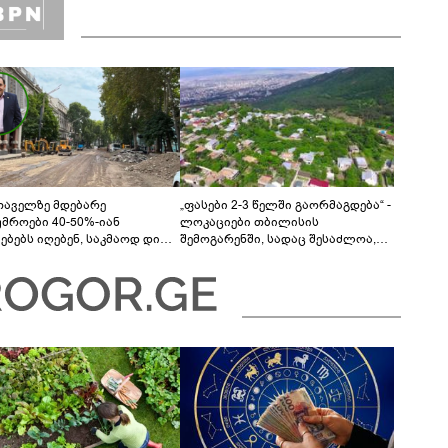
თაველზე მდებარე
„ფასები 2-3 წელში გაორმაგდება“ -
უმროები 40-50%-იან
ლოკაციები თბილისის
მებებს იღებენ, საკმაოდ დიდი
შემოგარენში, სადაც შესაძლოა,
ლისკენ წავალთ - მეგონა,
მიწები გაძვირდეს
ც მოიფიქრებდა და ბიზნესს
დებოდა“