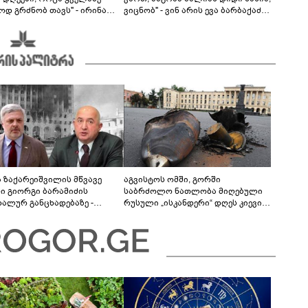
ოდ გრძნობ თავს" - ირინა
ვიცნობ" - ვინ არის ევა ბარბაქაძის
ვილის წერილი
რჩეული და როგორია მისი
სიყვარულის ამბავი
ა ზაქარეიშვილის მწვავე
აგვისტოს ომში, გორში
ხი გიორგი ბარამიძის
საბრძოლო ნათლობა მიღებული
დალურ განცხადებაზე -
რუსული „ისკანდერი“ დღეს კიევის
ლაფერი დეტალურად ვიცი...
მთავარ კოშმარად იქცა
ნში მოკლული ქართველები მე
ვასვენე... ბარამიძე კი
"