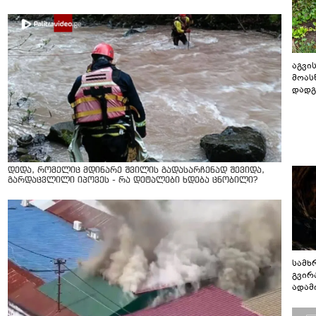
აგვის
მოას
დადგ
დედა, რომელიც მდინარე შვილის გადასარჩენად შევიდა,
გარდაცვლილი იპოვეს - რა დეტალები ხდება ცნობილი?
სამხ
გვირ
ადამ
ბუნებ
ლაბი