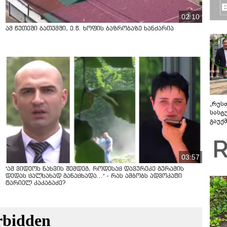
02:10
ამ წუთეში ბათუმში, ე.წ. ხოფის ბაზრობაზე ხანძარია
„რუს
სასტ
გაუქ
ზარა
ვიღა
შეხვ
03:57
"ამ ვიდეოს ნახვის შემდეგ, როდესაც დავურეკე გურამის
დედას ცალსახად განაცხადა..." - რას ამბობს ადვოკატი
ტარიელ კაკაბაძე?