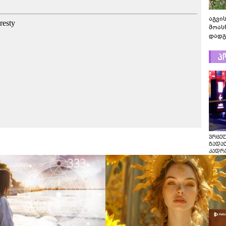
აგვის
მოას
დადგ
პ
ვრცე
გადაღ
კადრ
ცნობი
რას ა
პოლი
ვრცე
გადაღ
კადრე
ცნობი
რას ა
პოლი