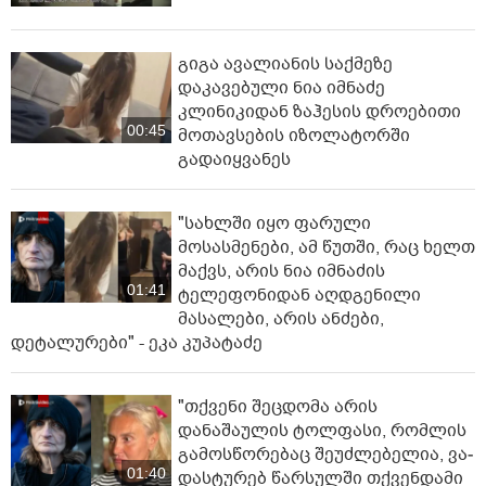
გიგა ავალიანის საქმეზე
დაკავებული ნია იმნაძე
კლინიკიდან ზაჰესის დროებითი
00:45
მოთავსების იზოლატორში
გადაიყვანეს
"სახლში იყო ფარული
მოსასმენები, ამ წუთში, რაც ხელთ
მაქვს, არის ნია იმნაძის
01:41
ტელეფონიდან აღდგენილი
მასალები, არის ანძები,
დეტალურები" - ეკა კუპატაძე
"თქვენი შეცდომა არის
დანაშაულის ტოლფასი, რომ­ლის
გა­მოს­წო­რე­ბაც შე­უძ­ლე­ბე­ლია, ვა­
01:40
დას­ტუ­რებ წარ­სულ­ში თქვენ­და­მი