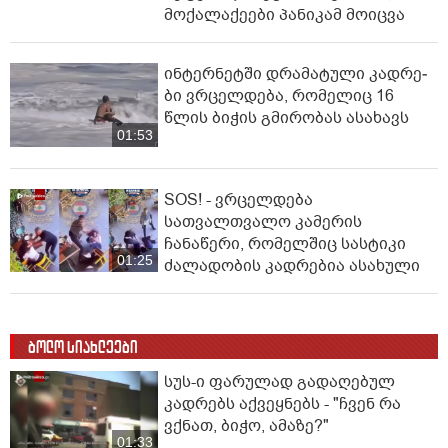
მოქალაქეები პანიკამ მოიცვა
ინ­ტერ­ნეტ­ში დრა­მა­ტუ­ლი კად­რე­
ბი ვრცელდება, რომელიც 16
წლის ბიჭის გმირობას ასახავს
01:53
SOS! - ვრცელდება
სათვალთვალო კამერის
ჩანაწერი, რომელშიც სასტიკი
01:25
ძალადობის კადრებია ასახული
ბოლო სიახლეები
სუს-ი ფარულად გადაღებულ
კადრებს აქვეყნებს - "ჩვენ რა
ვქნათ, ბიჭო, ამაზე?"
01:33