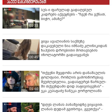
ასევე დაგაინტერესებთ
სუს-ი ფარულად გადაღებულ
კადრებს აქვეყნებს - "ჩვენ რა ვქნათ,
ბიჭო, ამაზე?"
01:33
გიგა ავალიანის საქმეზე
დაკავებული ნია იმნაძე კლინიკიდან
ზაჰესის დროებითი მოთავსების
იზოლატორში გადაიყვანეს
00:45
"თქვენი შეცდომა არის დანაშაულის
ტოლფასი, რომ­ლის გა­მოს­წო­რე­ბაც
შე­უძ­ლე­ბე­ლია, ვა­დას­ტუ­რებ წარ­სულ­
ში თქვენ­და­მი დიდ პა­ტი­ვის­ცე­მას" -
01:40
ეკა კუპატაძე ნანუკა ჟორჟოლიანს
"დღეს ლანას პანაშვიდზე ვიყავით.
ლანას დედამ გვთხოვა, გვეთქვა" -