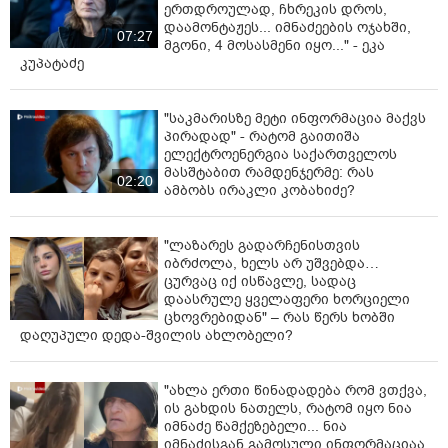
ერთდროულად, ჩხრეკის დროს,
სასარგებლო ისევე, როგორც 49 წლის წინ, სრულიად
დაამონტაჟეს... იმნაძეების ოჯახში,
07:27
საქართველოს კათოლიკოს პატრიარქ ილია მეორის
მგონი, 4 მოსასმენი იყო..." - ეკა
გამორჩევით მრავალი სიკეთე მოხდა და აღსრულდა
კუპატაძე
ჩვენს ეკლესიაში, ჩვენს ერში. ხვალინდელი დღეც
ყოფილიყოს საწინდარი კათოლიკოს პატრიარქ ილია
"საკმარისზე მეტი ინფორმაცია მაქვს
მეორის გზის გაგრძელების. ეს არის გზა
პირადად" - რატომ გაითიშა
მართლმადიდებელი ეკლესიის ერთგულების,
ელექტროენერგია საქართველოს
ღვთისმსახურების, ხალხის სიყვარულის,
მასშტაბით რამდენჯერმე: რას
02:20
ერთსულოვნებაზე ზრუნვის, საქართველოში
ამბობს ირაკლი კობახიძე?
მშვიდობის და გაერთიანების თავგანწირული
მსახურების. ღმერთმა დაგლოცოთ და გაგაძლიეროთ.
"ლაზარეს გადარჩენისთვის
ღმერთმა დალოცოს, გააძლიეროს, გაამთლიანოს,
იბრძოლა, ხელს არ უშვებდა…
გააძლიეროს სრულიად საქართველო“,-აღნიშნა მეუფე
ცურვაც იქ ისწავლე, სადაც
შიომ.
დაასრულე ყველაფერი ხორციელი
ცხოვრებიდან" – რას წერს ხობში
საქართველოს მართლმადიდებელი ეკლესიის
დაღუპული დედა-შვილის ახლობელი?
გაფართოებული კრება, სადაც ახალ პატრიარქს
აირჩევენ, 11 მაისს, 13:00 საათზე თბილისში,
"ახლა ერთი წინადადება რომ ვთქვა,
ყოვლადწმინდა სამების სახელობის საპატრიარქო
ის გახდის ნათელს, რატომ იყო ნია
ტაძარში გაიმართება.
იმნაძე წამქეზებელი... ნია
იმნაძისგან გამოსული ინფორმაციაა