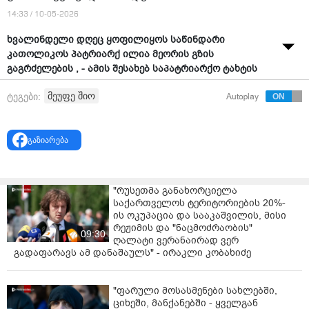
14:33 / 10-05-2026
ხვალინდელი დღეც ყოფილიყოს საწინდარი
კათოლიკოს პატრიარქ ილია მეორის გზის
გაგრძელების , - ამის შესახებ საპატრიარქო ტახტის
მოსაყდრემ, სენაკისა და ჩხოროწყუს მიტროპოლიტმა,
მეუფე შიო
ტეგები:
Autoplay
შიომ (მუჯირი) საკვირაო ქადაგებისას განაცხადა.
მეუფე შიო ქადაგებისას 11 მაისს დაგეგმილ
გაფართოებულ საეკლესიო კრებაზე ისაუბრა, სადაც
გაზიარება
ახალი კათოლიკოს-პატრიარქის გამორჩევა უნდა
მოხდეს.
"რუსეთმა განახორციელა
„მინდა დავძინო, რომ მხოლოდ მადლის მეშვეობით
საქართველოს ტერიტორიების 20%-
შეგვეძლება ჩვენ ღირსეულად და წარმატებით
ის ოკუპაცია და სააკაშვილის, მისი
ჩავატაროთ ის დიდი მოვლენა, რაც ხვალ ჩვენ ყველას
რეჟიმის და "ნაცმოძრაობის"
09:30
გველის. ეს არის დიდი, გაფართოებული საეკლესიო
ღალატი ვერანაირად ვერ
კრება, რომელზეც უნდა მოხდეს ახალი კათოლიკოს
გადაფარავს ამ დანაშაულს" - ირაკლი კობახიძე
-პატრიარქის გამორჩევა. ვევედროთ უფალს, მოგვცეს
ეს მადლი, ცოცხალი წყალი, რომ შეგვაძლებინოს
"ფარული მოსასმენები სახლებში,
მივიღოთ გადაწყვეტილება ბრძნული, გონიერი, ღვთის
ციხეში, მანქანებში - ყველგან
ნებით, ჩვენი ეკლესიისთვის და ჩვენი ერისთვის