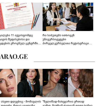
ევალება 11 აგვისტომდე
რა საბუთებს ითხოვენ
ტატის შეფასებისა და
უნივერსიტეტები
ცდების ეროვნულ ცენტრში
პირველკურსელთა რეგისტრაციის
გენა - დეტალები
დროს
ს ასეთი დღეებიც - მომავლის
"წელიწად-ნახევარია ერთად
ს დღეები, როცა ყველაზე
ვართ, მაგრამ ძალიან დიდი ხანია,