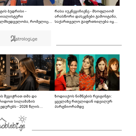
დაზიანდა შენობები, გაითიშა
ელექტროენერგია, შეფერხდა მეტროს მუშაობა,
00:34
მოქალაქეები პანიკამ მოიცვა
ტის ბუდრისი -
რასა იუკნევიჩიენე - მსოფლიომ
რიალისტური
არასწორი დასკვნები გამოიტანა,
ლმხედველობა, რომელიც
საქართველო გაფრთხილება იყო -
 დაესხა საქართველოს 2008
ყირიმი, დონბასი და უკრაინის
, დღეს უკრაინის წინააღმდე
წინააღმდეგ სრულმასშტაბიანი
იკი ომის მამოძრავებელი
ომი კრემლის იგივე
ა - რუსეთზე მყარი
იმპერიალისტურ გეგმას მოყვა
თაშორისო ზეწოლისკენ
დებით გამოვდივართ
ს შევიჭრათ თმა და
ზოდიაქოს ნიშნების რეიტინგი:
რიდოთ სილამაზის
ყველაზე რთულიდან იდეალურ
ედურებს - 2026 წლის
პარტნიორამდე
სტოს ასტროლოგიური
კვლევი