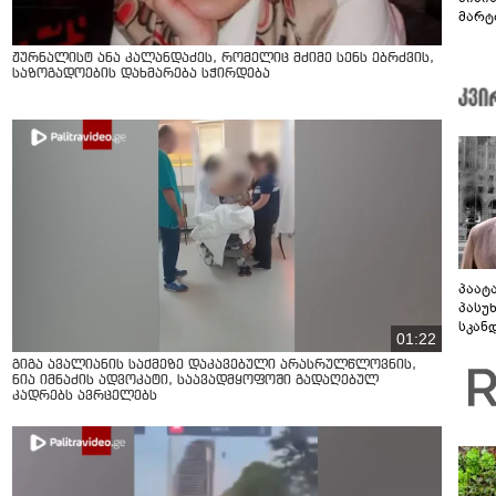
მარტ
ონაშ
ჟურნალისტ ანა კალანდაძეს, რომელიც მძიმე სენს ებრძვის,
საზოგადოების დახმარება სჭირდება
პაატ
პასუ
სკან
01:22
"ყვე
კამა
გიგა ავალიანის საქმეზე დაკავებული არასრულწლოვნის,
ნია იმნაძის ადვოკატი, საავადმყოფოში გადაღებულ
გადმო
კადრებს ავრცელებს
ტყუის