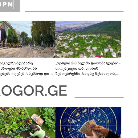
თაველზე მდებარე
„ფასები 2-3 წელში გაორმაგდება“ -
უმროები 40-50%-იან
ლოკაციები თბილისის
მებებს იღებენ, საკმაოდ დიდი
შემოგარენში, სადაც შესაძლოა,
ლისკენ წავალთ - მეგონა,
მიწები გაძვირდეს
ც მოიფიქრებდა და ბიზნესს
დებოდა“