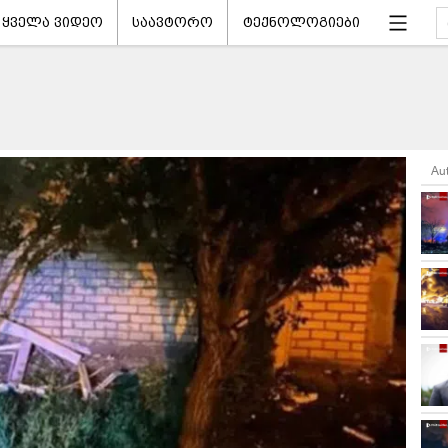
ყველა ვიდეო
საავტორო
ტექნოლოგიები
Au