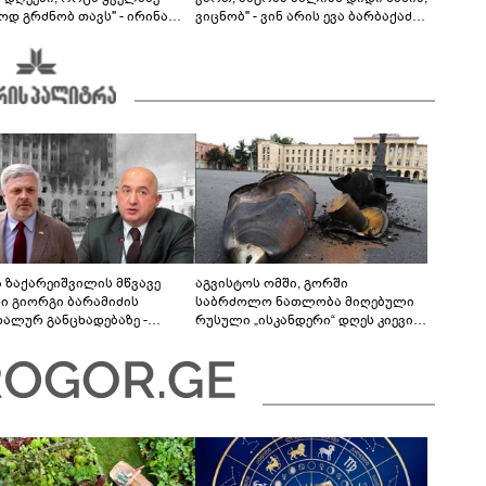
ოდ გრძნობ თავს" - ირინა
ვიცნობ" - ვინ არის ევა ბარბაქაძის
ვილის წერილი
რჩეული და როგორია მისი
სიყვარულის ამბავი
ა ზაქარეიშვილის მწვავე
აგვისტოს ომში, გორში
ხი გიორგი ბარამიძის
საბრძოლო ნათლობა მიღებული
დალურ განცხადებაზე -
რუსული „ისკანდერი“ დღეს კიევის
ლაფერი დეტალურად ვიცი...
მთავარ კოშმარად იქცა
ნში მოკლული ქართველები მე
ვასვენე... ბარამიძე კი
"