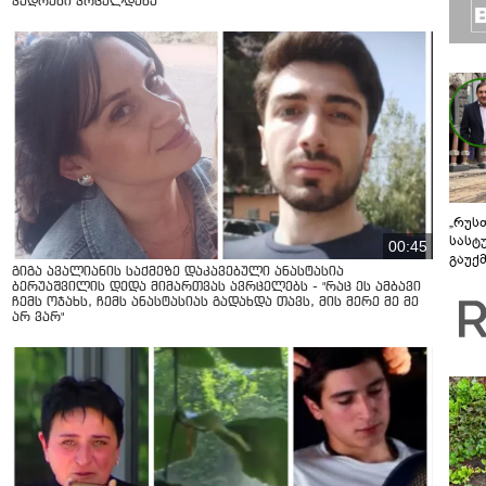
კადრები ვრცელდება
„რუს
სასტ
00:45
გაუქ
გიგა ავალიანის საქმეზე დაკავებული ანასტასია
ზარა
ბერუაშვილის დედა მიმართვას ავრცელებს - "რაც ეს ამბავი
ვიღა
ჩემს ოჯახს, ჩემს ანასტასიას გადახდა თავს, მის მერე მე მე
შეხვ
არ ვარ"