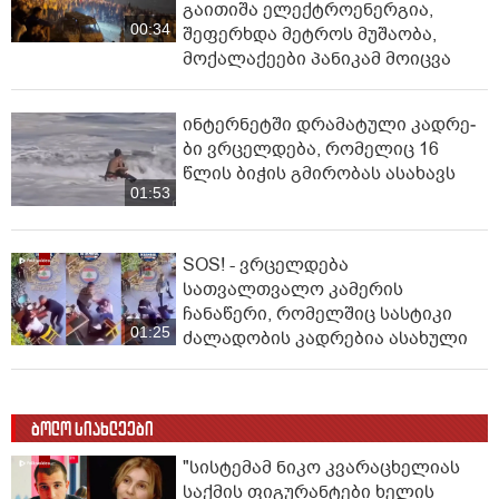
გაითიშა ელექტროენერგია,
00:34
შეფერხდა მეტროს მუშაობა,
მოქალაქეები პანიკამ მოიცვა
ინ­ტერ­ნეტ­ში დრა­მა­ტუ­ლი კად­რე­
ბი ვრცელდება, რომელიც 16
წლის ბიჭის გმირობას ასახავს
01:53
SOS! - ვრცელდება
სათვალთვალო კამერის
ჩანაწერი, რომელშიც სასტიკი
01:25
ძალადობის კადრებია ასახული
ბოლო სიახლეები
"სისტემამ ნიკო კვარაცხელიას
საქმის ფიგურანტები ხელის