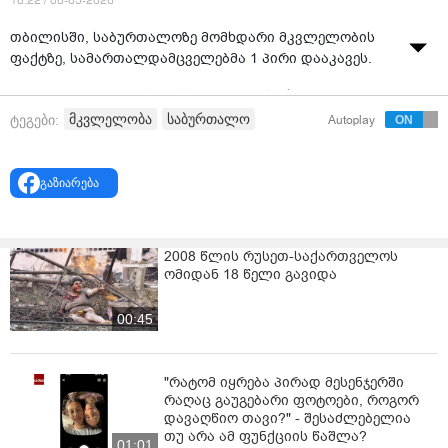
16:22 / 08-05-2026
თბილისში, საბურთალოზე მომხდარი მკვლელობის
ფაქტზე, სამართალდამცველებმა 1 პირი დააკავეს.
როგორც
„ინტერპრესნიუსს“
შინაგან საქმეთა
სამინისტროში განუცხადეს, მკვლელობაში
მკვლელობა
საბურთალო
ტეგები:
Autoplay
ბრალდებული პირი ცხელ კვალზე დააკავეს. ამ
წუთებში კი საგამოძიებო მოქმედებები მიმდინარეობს.
გაზიარება
არსებული ინფორმაციით, მკვლელობა ცივი იარაღის
გამოყენებით მოხდა.
შეგახსენებთ, თბილისში, რამდენიმე წუთის წინ
2008 წლის რუსეთ-საქართველოს
ომიდან 18 წელი გავიდა
საბურთალოზე მამაკაცი მოკლეს. გამოძიება სისხლის
სამართლის კოდექსის 108-ე მუხლით დაიწყო, რაც
განზრახ მკვლელობას გულისხმობს.
00:45
"რატომ იყრება პირად მესენჯერში
რაღაც გაუგებარი ფოტოები, როგორ
დავაღწიო თავი?" - შესაძლებელია
თუ არა ამ ფუნქციის წაშლა?
01:01