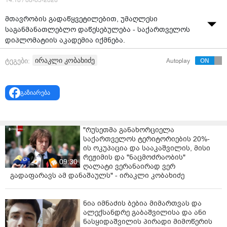
14:10 / 08-05-2026
მთავრობის გადაწყვეტილებით, უმაღლესი
საგანმანათლებლო დაწესებულება - საქართველოს
დიპლომატიის აკადემია იქმნება.
როგორც მთავრობის მეთაურმა ირაკლი კობახიძემ
ირაკლი კობახიძე
ტეგები:
Autoplay
მთავრობის სხდომაზე განაცხადა, დღეს სახელმწიფო
და კერძო უნივერსიტეტების შესაბამისი ფაკულტეტები
მომავალი დიპლომატებისთვის აუცილებელი
გაზიარება
ცოდნისა და უნარების გადაცემას არსებითად ვერ
უზრუნველყოფენ.
"რუსეთმა განახორციელა
საქართველოს ტერიტორიების 20%-
ის ოკუპაცია და სააკაშვილის, მისი
რეჟიმის და "ნაცმოძრაობის"
09:30
ღალატი ვერანაირად ვერ
გადაფარავს ამ დანაშაულს" - ირაკლი კობახიძე
ნია იმნაძის ბებია მიმართვას და
ალექსანდრე გაბაშვილისა და ანი
ნასყიდაშვილის პირადი მიმოწერის