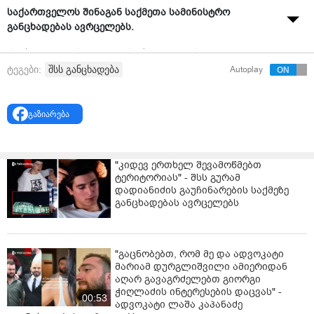
საქართველოს შინაგან საქმეთა სამინისტრო
განცხადებას ავრცელებს.
"საქართველოს შინაგან საქმეთა მინისტრი გეკა
გელაძე უზბეკეთის რესპუბლიკის შინაგან საქმეთა
შსს განცხადება
ტეგები:
Autoplay
სამინისტროს აკადემიასა და ქალაქ ტაშკენტის
პოლიციის დეპარტამენტს ეწვია და აღნიშნული
დანაყოფების ინფრასტრუქტურასა და საქმიანობას
გაზიარება
გაეცნო.
უზბეკეთის შინაგან საქმეთა სამინისტროს აკადემიაში
"კიდევ ერთხელ შევამოწმებთ
სტუმრობისას, საქართველოს დელეგაციის წევრებს
ტერიტორიას" - შსს გურამ
აკადემიის ხელმძღვანელმა - რუსტამ ხატამოვმა
დადიანიძის გაუჩინარების საქმეზე
უმასპინძლა, რომელმაც დეტალური ინფორმაცია
განცხადებას ავრცელებს
მიაწოდა მათ საპოლიციო განათლების სფეროში
მიმდინარე და დანერგილ რეფორმებზე,
სასწავლებლის სტრუქტურულ მოწყობასა და
"გაცნობებთ, რომ მე და ადვოკატი
საქმიანობაზე.
მარიამ დურგლიშვილი ამიერიდან
აღარ გავაგრძელებთ გიორგი
თავის მხრივ, გეკა გელაძემ ხაზი გაუსვა საპოლიციო
ჭიღლაძის ინტერესების დაცვას" -
განათლების მნიშვნელობას და ამ მიმართულებით
00:53
ადვოკატი ლაშა კაპანაძე
თანამშრომლობის მზაობა გამოთქვა.