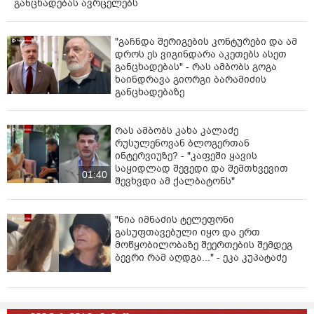
განცხადებას ავრცელებს
ქალაქ ტაშკენტის პოლიციის დეპარტამენტში
სტუმრობისას კი, შინაგან საქმეთა მინისტრი
"გაჩნდა შერიგების კონტურები და ამ
დეტალურად გაეცნო დანაყოფის საქმიანობის
დროს ეს ვიგინდარა აკეთებს ასეთ
განცხადებას" - რას ამბობს გოგა
სპეციფიკას და ამავე დეპარტამენტში მოქმედი
ხაინდრავა გიორგი ბარამიძის
ერთიანი ოპერაციების მართვის ცენტრის ფუნქციებს. "
განცხადებაზე
- აღნიშნულია განცხადებაში.
რას ამბობს კახა კალაძე
რუსულენოვან ბლოგერთან
ინტერვიუზე? - "კაფეში ყავის
საყიდლად შევედი და შემთხვევით
01:40
შევხვდი ამ ქალბატონს"
"ნია იმნაძის ტელეფონი
გასუფთავებული იყო და ერთ
მოწყობილობაზე შეერთების შემდეგ
ბევრი რამ აღდგა..." - ეკა კუპატაძე