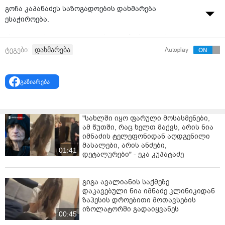
გოჩა კაპანაძეს საზოგადოების დახმარება
ესაჭიროება.
ის ღვიძლისა და ფილტვების მეოთხე სტადიის
ავთვისებიან სიმსივნეს ებრძვის.
დახმარება
ტეგები:
Autoplay
ჩატარებულმა ოპერაციამ, რამდენიმე ქიმიოთერაპიამ
და მკურნალობამ სამწუხაროდ შედეგი ვერ გამოიღო.
გაზიარება
დაავადება კვლავ პროგრესირებადია. მას ესაჭიროება
მკურნალობისა და ოპერაციის საზღვარგარეთ
ჩატარება, რომელიც დიდ თანხებთანაა
"სახლში იყო ფარული მოსასმენები,
ამ წუთში, რაც ხელთ მაქვს, არის ნია
დაკავშირებული, რისი საშუალებაც ოჯახს არ გააჩნია.
იმნაძის ტელეფონიდან აღდგენილი
მასალები, არის ანძები,
დახმარების მსურველებს თანხის ჩარიცხვა შემდეგ
01:41
დეტალურები" - ეკა კუპატაძე
საბანკო ანგარიშებზე შეგიძლიათ"
ლიბერთი ბანკი: GE09LB0211148997005000
გიგა ავალიანის საქმეზე
დაკავებული ნია იმნაძე კლინიკიდან
თიბისი ბანკი: GE55TB7089145064300124
ზაჰესის დროებითი მოთავსების
იზოლატორში გადაიყვანეს
საქართველოს ბანკი: GE05BG0000000593867797
00:45