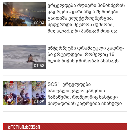
ვრცელდება ძლიერი მიწისძვრის
კადრები - დაზიანდა შენობები,
გაითიშა ელექტროენერგია,
00:34
შეფერხდა მეტროს მუშაობა,
მოქალაქეები პანიკამ მოიცვა
ინ­ტერ­ნეტ­ში დრა­მა­ტუ­ლი კად­რე­
ბი ვრცელდება, რომელიც 16
წლის ბიჭის გმირობას ასახავს
01:53
SOS! - ვრცელდება
სათვალთვალო კამერის
ჩანაწერი, რომელშიც სასტიკი
01:25
ძალადობის კადრებია ასახული
ბოლო სიახლეები