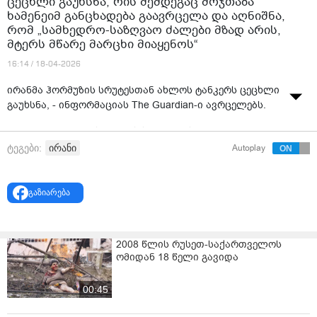
ცეცხლი გაუხსნა, რის შემდეგაც მოჯთაბა
ხამენეიმ განცხადება გაავრცელა და აღნიშნა,
რომ „სამხედრო-საზღვაო ძალები მზად არის,
მტერს მწარე მარცხი მიაყენოს“
16:14 / 18-04-2026
ირანმა ჰორმუზის სრუტესთან ახლოს ტანკერს ცეცხლი
გაუხსნა, - ინფორმაციას The Guardian-ი ავრცელებს.
„გაერთიანებული სამეფოს საზღვაო სავაჭრო
ოპერაციების“ სააგენტოს (UKMTO) ცნობით, ტანკერს
ირანი
ტეგები:
Autoplay
ცეცხლი ირანის ისლამური რევოლუციის გუშაგთა
კორპუსის ორმა საარტილერიო კატარღამ ომანის
მახლობლად გაუხსნა.
გაზიარება
სააგენტოს განცხადებით, ტანკერის ეკიპაჟი
უსაფრთხოდ არის.
2008 წლის რუსეთ-საქართველოს
ომიდან 18 წელი გავიდა
მომხდარიდან მალევე, ირანის უზენაესმა ლიდერმა,
მოჯთაბა ხამენეიმ განცხადება გაავრცელა და
აღნიშნა, რომ „ირანის სამხედრო-საზღვაო ძალები
00:45
მზად არის მტერს მწარე მარცხი მიაყენოს“.