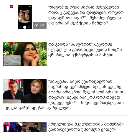
„ისევე როგორც, ირანის დრონები აშშ-ისა და სიონისტ
"რატომ იყრება პირად მესენჯერში
მკვლელებს ელვისებურად ურტყამენ, ჩვენი მამაცი
რაღაც გაუგებარი ფოტოები, როგორ
სამხედრო-საზღვაო ძალები მზადაა მტერს ახალი
დავაღწიო თავი?" - შესაძლებელია
თუ არა ამ ფუნქციის წაშლა?
მწარე მარცხი მიაყენოს“, - დაწერა ირანის უზენაესმა
01:01
ლიდერმა „ტელეგრამზე.
ასევე, Reuters-ის ინფორმაციით, ირანის სამხედრო-
რა გახდა “სამგორის” მეტროში
საზღვაო ძალების გემები ჰორმუზის სრუტეში გემებს
სტუდენტის გარდაცვალების მიზეზი -
რადიოშეტყობინებებს უგზავნიან და აფრთხილებენ,
ცნობილია ექსპერტიზის პასუხი
რომ სრუტე კვლავ დახურულია.
"სისტემამ ნიკო კვარაცხელიას
საქმის ფიგურანტები ხელის გულზე
ატარა არაერთი წელი! ხომ არ იცით
რატომ?! იქნებ იმიტომ რომ თავად
დაუკვეთეს?!“ – ნიკო კვარაცხელიას
დედა განცხადებას ავრცელებს
ვრცელდება მკვლელობის მომენტში
გადაღებულლი უმძიმესი ვიდეო: