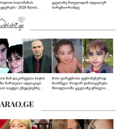
რიდოთ სილამაზის
ყველაზე რთულიდან იდეალურ
ედურებს - 2026 წლის
პარტნიორამდე
სტოს ასტროლოგიური
კვლევი
ლის წინ დაკარგული ბიჭის
მისი გარეგნობა ფენომენურად
ეში ჩართული ადვოკატი
მიიჩნევა: როგორ გამოიყურება
დის საეჭვო ქმედებებზე
მსოფლიოში ყველაზე გრძელი
რობს: "ქალბატონი უარს
წამწამების მქონე ბიჭი, რომელიც
დებს ინფორმაციის
ახლა 19 წლისაა?
დებაზე... წლობით
ინარეობდა საქმის
რცხვის ოპერაცია"