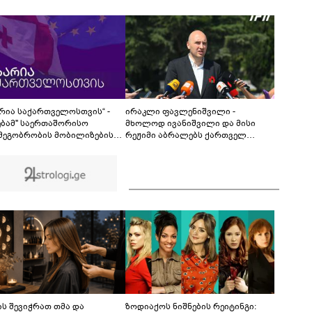
00:31
არია საქართველოსთვის“ -
ირაკლი ფავლენიშვილი -
ებამ" საერთაშორისო
მხოლოდ ივანიშვილი და მისი
მეგობრობის მობილიზების
რეჟიმი აბრალებს ქართველ
ლად, საკუთარი ქვეყნის
ჯარისკაცებს და სახელმწიფოს
ნაშაულება არჩია -
რაიმეს 2008 წლის აგვისტოს ომში
კურია, რომ ოკუპაციასა და
- არანაირი დანაშაული არ
აციის მსხვერპლ
დაბრალებია ქართულ მხარეს
აქეებზე მეტად ე.წ.
ოფობიის“ გამო სწუხან
ს შევიჭრათ თმა და
ზოდიაქოს ნიშნების რეიტინგი: