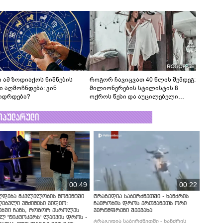
 ამ ზოდიაქოს ნიშნების
როგორ ჩავიცვათ 40 წლის შემდეგ:
ი აღმოჩნდება: ვინ
მილიონერების სტილისტის 8
იდრდება?
ოქროს წესი და აუცილებელი
სამოსი
ოპულარული
00:49
00:22
ლდება მკვლელობის მომენტში
ტრაგედია საბერძნეთში - ხანძრის
ებული უმძიმესი ვიდეო:
ჩაქრობის დროს ერთმანეთს ორი
ებში ჩანს, როგორ ესროლეს
ვერტმფრენი შეეჯახა
ლ "ტიკტოკერს" ლაივის დროს -
ტრაგედია საბერძნეთში - ხანძრის