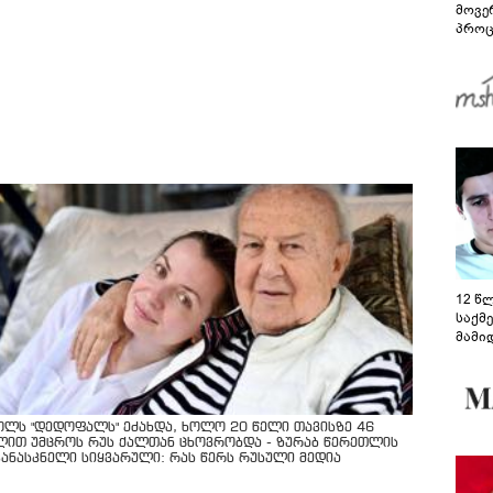
მოვე
პროც
აგვი
გზამ
12 წ
საქმ
მამი
საუბ
აცხა
მოწო
მიმდ
ოლს "დედოფალს" ეძახდა, ხოლო 20 წელი თავისზე 46
ჩაფა
ლით უმცროს რუს ქალთან ცხოვრობდა - ზურაბ წერეთლის
კანასკნელი სიყვარული: რას წერს რუსული მედია