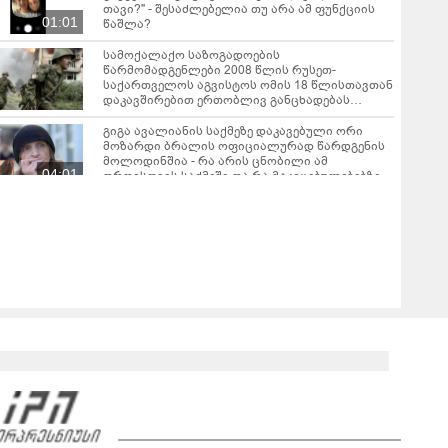
თავი?" - შესაძლებელია თუ არა ამ ფუნქციის
01:01
წაშლა?
სამოქალაქო საზოგადოების
წარმომადგენლები 2008 წლის რუსეთ-
საქართველოს აგვისტოს ომის 18 წლისთავთან
დაკავშირებით ერთობლივ განცხადებას
ავრცელებენ
გიგა ავალიანის საქმეზე დაკავებული ორი
მოზარდი ბრალის ოფიციალურად წარდგენის
მოლოდინშია - რა არის ცნობილი ამ
04:01
დროისთვის საქმეში და რა მტკიცებულებებზე
საუბრობს ეკა კუპატაძე?
რა გახდა “სამგორის” მეტროში სტუდენტის
გარდაცვალების მიზეზი - ცნობილია
ექსპერტიზის პასუხი
"სისტემამ ნიკო კვარაცხელიას საქმის
ფიგურანტები ხელის გულზე ატარა არაერთი
წელი! ხომ არ იცით რატომ?! იქნებ იმიტომ რომ
თავად დაუკვეთეს?!“ – ნიკო კვარაცხელიას
დედა განცხადებას ავრცელებს
ცნობილია რა დრო დასჭირდება, აგვისტოდან,
თბილისიდან ბათუმში მატარებლით ჩასვლას
ლანა ლატარია დაკრძალეს