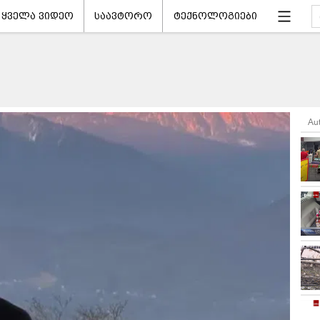
ყველა ვიდეო
საავტორო
ტექნოლოგიები
Au