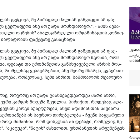
ე­ლას გვტკი­ვა, მე პი­რა­დად ძა­ლი­ან გან­ვიც­დი ამ ფაქ­
 ყვე­ლა­ფე­რი ასე არ უნდა მომ­ხდა­რი­ყო.", - ამის შე­სა­
არ­თუ­ლი ოც­ნე­ბის" ახალ­გაზ­რდუ­ლი ორ­გა­ნი­ზა­ცი­ის კონ­ფე­
 ძა­ლა­დო­ბის ფაქ­ტებ­ზე გა­ნა­ცხა­და.
„გახ
ე­ლას გვტკი­ვა, მე პი­რა­დად ძა­ლი­ან გან­ვიც­დი ამ ფაქ­
„ოცნ
ეს ყვე­ლა­ფე­რი ასე არ უნდა მომ­ხდა­რი­ყო.მგო­ნია, რომ
თანა
­სია, დე­ბა­ტი და ერ­თმა­ნე­თის გან­სხვა­ვე­ბუ­ლი აზ­რის მოს­
ნაცვ
ს, რო­მელ­საც ვე­სა­უბ­რე­ბით, ანუ მე­ო­რე მხა­რეს, გვა­ერ­თი­
დადა
ცინი
ბუ­ლე­ბა, რო­მელ­საც, ჩემი აზ­რით, სამ­შობ­ლოს რე­ა­ლუ­რი
ოკუპ
მოქალ
„რუს
ლო­ზე, რო­გორც არ უნდა გან­სხვავ­დე­ბო­დეს მათი აზრი,
ბევ­რი კარ­გის მო­ცე­მა შე­უძ­ლია. პი­რი­ქით, რო­დე­საც ადა­
ვეყ­ნის კარ­გი აუ­ბე­დუ­რებს, ასეთ ადა­მი­ან­თან სა­უ­ბარს
ერ­თი­ა­ნებს ის სა­ერ­თო ღი­რე­ბუ­ლე­ბა - ჩვე­ნი საყ­ვა­რე­ლი
ა­როდ მი­მაჩ­ნია, რომ დის­კუ­სია ან დე­ბა­ტი, რო­მე­ლიც შე­
"აკა­ცუ­კი", "ნა­ცის" ძა­ხი­ლით, ერ­თმა­ნე­თის არ­გუ­მენ­ტის
როდი