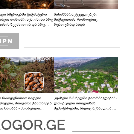
რეთ ამერიკაში გიგანტური
წინასწარმეტყველებები
აბები აღმოაჩინეს: ისინი არც
წიგნებიდან, რომლებიც
იანის შექმნილია და არც
რეალურად ახდა
ის - ვინ ააშენა საიდუმლო
რინთები?
ი რაოდენობით ბაღები
„ფასები 2-3 წელში გაორმაგდება“ -
ურდება, მთავარი გამოწვევა
ლოკაციები თბილისის
რი ხმობაა - მოსავალი
შემოგარენში, სადაც შესაძლოა,
ესია, 50 000 ტონამდე თხილს
მიწები გაძვირდეს
დებით“ - ასოციაცია