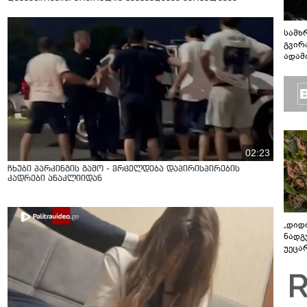
სამხ
გვირ
ადამ
ბუნებ
ლაბი
02:23
ჩხუბი პარკინგის გამო - ვრცელდება დაპირისპირების
კადრები ანაკლიიდან
„დიდ
ნადგ
უეცა
უკეთ
ველო