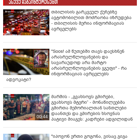
ასევე დაგაინტერესებთ
სიუჟეტს, სადაც ერთ-ერთი მოქალაქე ამბობს, რომ
თბილისის გარკვეულ ქუჩებზე
თითქოს, შსს მომსახურების სააგენტომ
ავტომობილით მოძრაობა იზრუდება
სატრანსპორტო საშუალების მართვის უფლების
- თბილისის მერია ინფორმაციას
მისაღებ თეორიულ გამოცდაზე, საპროტესტო აქციის
ავრცელებს
დროს გზის გადაკეტისთვის გამოწერილი ჯარიმის
გამო არ დაუშვა. აღნიშნული ინფორმაცია არის
სრული სიცრუე და ემსახურება საზოგადოების
"Soos! ამ წუთებში თავს დაესხნენ
მიზანმიმართულად შეცდომაში შეყვანას.
არასრულწლოვანების და
სავარაუდოდ არა მარტო
მოქალაქე გამოცდაზე არ დაიშვება იმ შემთხვევაში,
არასრულწლოვანების ჯგუფი" - რა
თუ მას აქვს გადაუხდელი ჯარიმა მართვის უფლების
ინფორმაციას ავრცელებს
არქონასთან დაკავშირებით (მუხლები: 116-ე; 121-ე;
ადვოკატი?
118-4/1; 118-4/2), თუ ფიქსირდება მის მიერ
ნარკოტიკების მოხმარების ფაქტი ან ჩამორთმეული
აქვს მართვის უფლება ნარკოტიკული დანაშაულის ან
მარშის - „გვახსოვს გმირები,
გვახსოვს მტერი” - მონაწილეებმა
სისხლის სამართლის სხვა დანაშაულის
გმირთა მემორიალთან სანთლები
გამო.ხაზგასმით აღვნიშნავთ, რომ მომსახურების
დაანთეს და გმირების ხსოვნას
სააგენტოს მრავალწლიანი საქმიანობის
00:44
პატივი მიაგეს: კადრები ადგილიდან
პრიორიტეტულ მიმართულებას მოქალაქეებისთვის
ხარისხიანი სერვისის მიწოდების უზრუნველყოფა
წარმოადგენს. სერვისების დინამიკური ევოლუცია და
"იპოვონ ერთი გოგონა, ვისაც გიგა