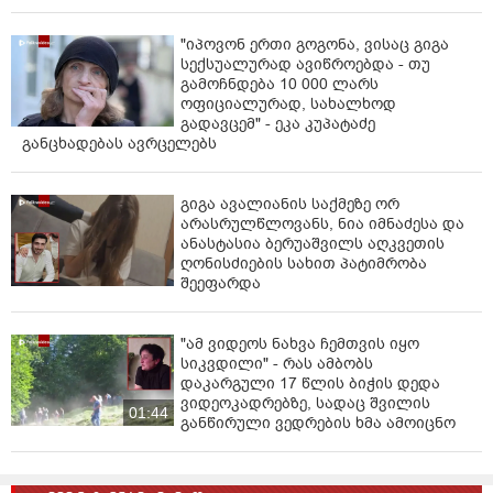
მისაღებ გამოცდაზე, მოქალაქეების მიზანმიმართული
ჩაჭრა და მათთვის ხელოვნური ბარიერების შექმნა
"იპოვონ ერთი გოგონა, ვისაც გიგა
ხორციელდება, რაც არის სრული ტყუილი.
სექსუალურად ავიწროებდა - თუ
გამოჩნდება 10 000 ლარს
პრაქტიკული გამოცდის ჩაბარება შესაძლებელია 10
ოფიციალურად, სახალხოდ
ქალაქში და მოქალაქეებისთვის ყოველთვიურად
გადავცემ" - ეკა კუპატაძე
ახლდება, როგორც გეგმური, ასევე არაგეგმური
განცხადებას ავრცელებს
ჯავშნების გაკეთების შესაძლებლობა.აქვე
აღვნიშნავთ, რომ საგამოცდო ავტომობილები
აღჭურვილია აუდიო და ვიდეო ჩამწერი
გიგა ავალიანის საქმეზე ორ
არასრულწლოვანს, ნია იმნაძესა და
მოწყობილობებით და კანდიდატს სურვილის/
ანასტასია ბერუაშვილს აღკვეთის
პრეტენზიის შემთხვევაში, უფლება აქვს მიმართოს
ღონისძიების სახით პატიმრობა
სააგენტოს, გაეცნოს აღნიშნულ მასალას და
შეეფარდა
საჭიროების შემთხვევაში მოითხოვოს გასაჩივრება.
მართვის უფლების მისაღები გამოცდის ჩაბარების
"ამ ვიდეოს ნახვა ჩემთვის იყო
წესი და მათ შორის საკვალიფიკაციო მოთხოვნები
სიკვდილი" - რას ამბობს
რეგულირდება შესაბამისი საკანონმდებლო აქტებით.
დაკარგული 17 წლის ბიჭის დედა
ვიდეოკადრებზე, სადაც შვილის
გამოცდის სტანდარტი სრულად შეესაბამება
01:44
განწირული ვედრების ხმა ამოიცნო
საერთაშორისო პრაქტიკას. ქართული მართვის
მოწმობები აღიარებულია ევროპის არაერთ ქვეყანაში.
აქვე ვეხმაურებით კიდევ ერთ დეზინფორმაციულ