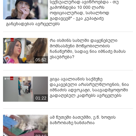
სექსუალურად ავიწროებდა - თუ
ციფრული ინტეგრაცია გვაძლევს შესაძლებლობას,
გამოჩნდება 10 000 ლარს
საზოგადოებას შევთავაზოთ მაქსიმალურად
ოფიციალურად, სახალხოდ
დახვეწილი, გამარტივებული და საერთაშორისო
გადავცემ" - ეკა კუპატაძე
სტანდარტების შესაბამისი მომსახურება, - წერია
განცხადებას ავრცელებს
განცხადებაში.
რა ისმინს სახლში დაყენებული
მომსასმენი მოწყობილობის
ჩანაწერში, სადაც ნია იმნაძე მამას
ესაუბრება?
05:52
გიგა ავალიანის საქმეზე
დაკავებული არასრულწლოვნის, ნია
იმნაძის ადვოკატი, საავადმყოფოში
გადაღებულ კადრებს ავრცელებს
01:22
ამ წუთეში ბათუმში, ე.წ. ხოფის
ბაზრობაზე ხანძარია