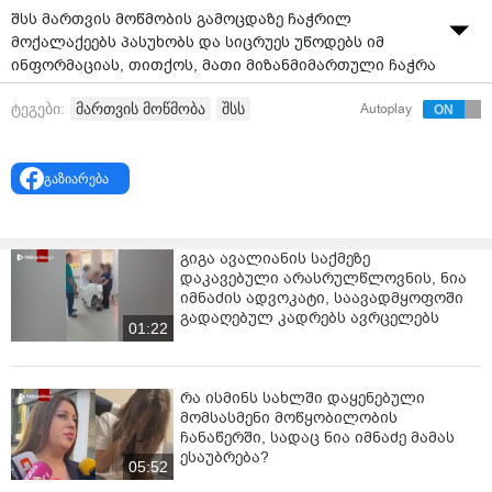
შსს მართვის მოწმობის გამოცდაზე ჩაჭრილ
მოქალაქეებს პასუხობს და სიცრუეს უწოდებს იმ
ინფორმაციას, თითქოს, მათი მიზანმიმართული ჩაჭრა
და მათთვის ხელოვნური ბარიერების შექმნა
მართვის მოწმობა
შსს
ტეგები:
Autoplay
ხორციელდება.
მომსახურების სააგენტო ამავე განცხაებაში იმ
სამოქალაქო აქტივისტის ამბავსაც ეხმაურება,
გაზიარება
რომელიც ამბობს, რომ გზის გადაკეტვის გამო
გამოწერილი ჯარიმის მიზეზით, მართვის მოწმობის
გამოცდაზე არ დაუშვეს.
გიგა ავალიანის საქმეზე
დაკავებული არასრულწლოვნის, ნია
"გვსურს, გამოვეხმაუროთ ბოლო რამდენიმე დღის
იმნაძის ადვოკატი, საავადმყოფოში
განმავლობაში, ზოგიერთი მედიასაშუალების მხრიდან
გადაღებულ კადრებს ავრცელებს
01:22
შსს მომსახურების სააგენტოს წინააღმდეგ
გავრცელებულ სხვადასხვა ცრუ ინფორმაციას,
რომელიც კამპანიურ ხასიათს ატარებს და სააგენტოს
რა ისმინს სახლში დაყენებული
მიზანმიმართულ დისკრედიტაციას ემსახურება.
მომსასმენი მოწყობილობის
ჩანაწერში, სადაც ნია იმნაძე მამას
რამდენიმე დღის წინ, ერთ-ერთმა მედიასაშუალებამ
ესაუბრება?
გაავრცელა ინფორმაცია იმის შესახებ, რომ თითქოს
05:52
ავტოსატრანსპორტო საშუალების მართვის უფლების