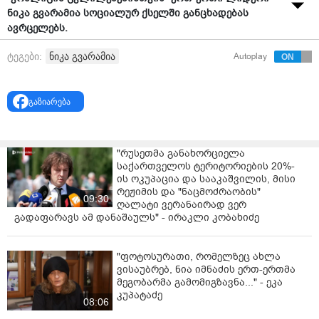
ნიკა გვარამია სოციალურ ქსელში განცხადებას
ავრცელებს.
"მივიღებთ თუ არა არჩევნებში მონაწილეობას;
ნიკა გვარამია
ტეგები:
Autoplay
თუ მივიღებთ მონაწილეობას, რას ვეძახით არჩევნებს;
გაზიარება
თუ არ მივიღებთ, რატომ;
უნდა შევსულიყავით თუ არა პარლამენტში;
"რუსეთმა განახორციელა
რომ არ შევედით, რატომ არ შევედით;
საქართველოს ტერიტორიების 20%-
ის ოკუპაცია და სააკაშვილის, მისი
და სხვა მსგავს საკითხებზე
რეჟიმის და "ნაცმოძრაობის"
09:30
ღალატი ვერანაირად ვერ
არც ერთ შემთხვევაში მარტო არ მიმიღია
გადაფარავს ამ დანაშაულს" - ირაკლი კობახიძე
გადაწყვეტილება და არც მივიღებ და ვერც მივიღებ. ეს
არც შესაძლებელი იყო, არც ახლაა შესაძლებელი, არც
"ფოტოსურათი, რომელზეც ახლა
ამის სურვილი მქონია და არც მექნება.
ვისაუბრებ, ნია იმნაძის ერთ-ერთმა
მეგობარმა გამომიგზავნა..." - ეკა
ისევე, როგორც არასდროს არ გადამიწყვეტია მარტო
კუპატაძე
მათ შორის არც დაფინანსების საკითხი (როგორც
08:06
ფულის მიღების, ასევე ფულის ხარჯვის ნაწილში).