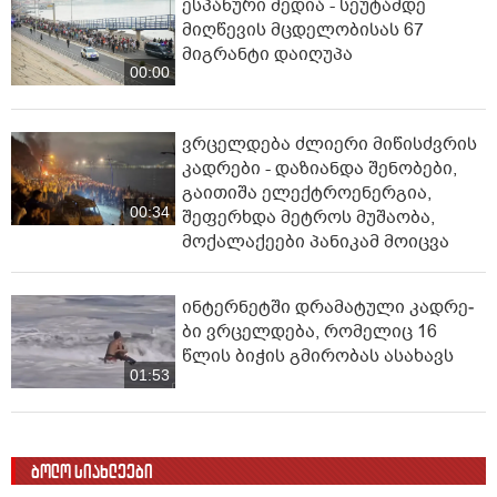
ესპანური მედია - სეუტამდე
მიღწევის მცდელობისას 67
მიგრანტი დაიღუპა
00:00
ვრცელდება ძლიერი მიწისძვრის
კადრები - დაზიანდა შენობები,
გაითიშა ელექტროენერგია,
00:34
შეფერხდა მეტროს მუშაობა,
მოქალაქეები პანიკამ მოიცვა
ინ­ტერ­ნეტ­ში დრა­მა­ტუ­ლი კად­რე­
ბი ვრცელდება, რომელიც 16
წლის ბიჭის გმირობას ასახავს
01:53
ბოლო სიახლეები