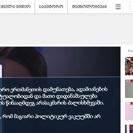
ყველა ვიდეო
საავტორო
ტექნოლოგიები
Au