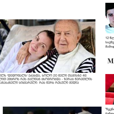
12 წ
საქმ
მამი
საუბ
აცხა
მოწო
მიმდ
ჩაფა
ოლს "დედოფალს" ეძახდა, ხოლო 20 წელი თავისზე 46
ლით უმცროს რუს ქალთან ცხოვრობდა - ზურაბ წერეთლის
კანასკნელი სიყვარული: რას წერს რუსული მედია
"ჩვე
ბუნდო