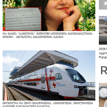
რა გახდა “სამგორის” მეტროში სტუდენტის გარდაცვალების
მიზეზი - ცნობილია ექსპერტიზის პასუხი
2026
ავტო
რეიტ
ცნობილია რა დრო დასჭირდება, აგვისტოდან, თბილისიდან
ბათუმში მატარებლით ჩასვლას