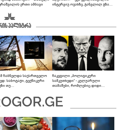
ერაშვილის ერთი ამბავი
ინტერვიუ ოჯახზე, განვლილ გზასა
და რთულ პერიოდზე
მ ჩაბნელდა საქართველო
ჩაკეტილი „პოლიტიკური
ედ: საბოტაჟი, ტექნიკური
სამკუთხედი“ - კულუარული
ეზი თუ
თამაშები, რომლებიც დიდი
როფესიონალიზმი?! -
სისხლის ფასად ჯდება
რო თვალჭრელიძის ანალიზი