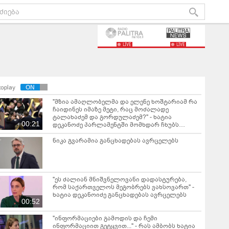
LIVE
LIVE
toplay
"მზია ამაღლობელმა და ელენე ხოშტარიამ რა
ჩაიდინეს იმაზე მეტი, რაც მოძალადე
ტალახაძემ და გორდულაძემ?" - ხატია
00:21
დეკანოძე პარლამენტში მომხდარ ჩხუბს
ეხმაურება, სადაც დეპუტატმა ლაშა ტალახაძემ
გიგა ფარულავას თავის არეში ხელი ჩაარტყა,
ნიკა გვარამია განცხადებას ავრცელებს
ხოლო გიგა ფარულავას არჩილ გორდულაძე
დაუპირისპირდა
"ეს ძალიან მნიშვნელოვანი დადასტურება,
რომ საქართველოს მეგობრებს ვახსოვართ" -
ხატია დეკანოიძე განცხადებას ავრცელებს
00:52
"ინფორმაციები გამოდის და ჩემი
ინფორმაციით გეტყვით..." - რას ამბობს ხატია