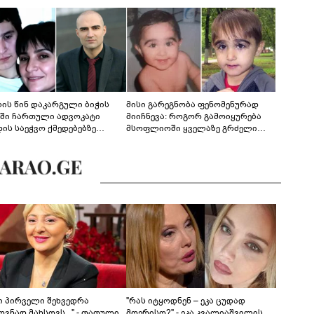
ლის წინ დაკარგული ბიჭის
მისი გარეგნობა ფენომენურად
ეში ჩართული ადვოკატი
მიიჩნევა: როგორ გამოიყურება
დის საეჭვო ქმედებებზე
მსოფლიოში ყველაზე გრძელი
რობს: "ქალბატონი უარს
წამწამების მქონე ბიჭი, რომელიც
დებს ინფორმაციის
ახლა 19 წლისაა?
დებაზე... წლობით
ინარეობდა საქმის
რცხვის ოპერაცია"
ნი პირველი შეხვედრა
"რას იტყოდნენ – ეკა ცუდად
ვნად მახსოვს..." - თათული
მღერისო?" - ეკა კვალიაშვილის