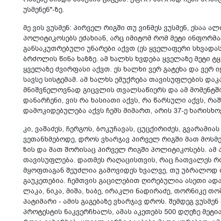
უსმენენ"-ზე.
მე ვის ვუსმენ: პირველ რიგში თუ ვინმეს ვუსმენ, ესაა 
პოლიტიკოსებს ეძახიან, არც იმიტომ რომ მეტი ინფორმა
განსაკუთრებული უნარები აქვთ (ეს ყველაფერი სხვადას
ბრძოლის წინა ხაზზე. ამ ხალხს ხვდება ყველაზე მეტი ტყ
ყველაზე ძვირფასი აქვთ. ეს ხალხი ვერ გატეხა და ვერ
სავსე სისტემამ. ამ ხალხს ემუქრება თავისუფლების დაკ
მნიშვნელოვნად გიცვლის თვალსაწიერს და ამ მომენტში
დანარჩენი, ვის რა ხასიათი აქვს, რა წარსული აქვს, რა
დამოკიდებულება აქვს ჩემს მიმართ, არის 37-ე ხარისხო
კი, ვაშაძეს, ჩერგოს, ბოკუჩავას, ცუცქირიძეს, გვარამია
ვეთანხმებოდე, დროს ვხარჯავ პირველ რიგში მათ მოსმენ
ზის და მათ შორისაც პირველ რიგში პოლიტიკოსებს. ამ 
თავისუფლება. დათმეს რაღაცისთვის, რაც ჩათვალეს რო
მყოფთაგან შეუძლია გამოვიდეს ხვალვე, თუ უბრალოდ თ
გაუკეთებია. ჩემთვის გაცილებით ღირებულია ასეთი ადამ
ლაკა, ნიკა, მიშა, ხაბე, ირაკლი ნადირაძე, თორნიკე თოშ
პატიმარი - ამის გაგებაზე ვხარჯავ დროს. შემდეგ ვუსმე
პროტესტის ნაკვერჩხალს, ამას აკეთებს 500 დღეზე მეტია