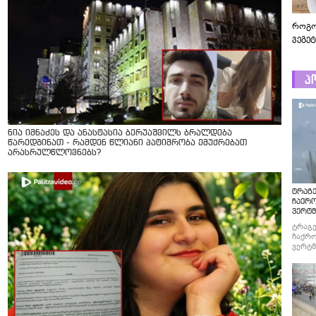
როგო
ვეგე
პ
ნია იმნაძეს და ანასტასია ბერუაშვილს ბრალდება
წარედგინათ - რამდენ წლიანი პატიმრობა ემუქრებათ
არასრულწლოვნებს?
ტრაგე
ჩაქრ
ვერტმ
ტრაგე
ჩაქრო
ვერტმ