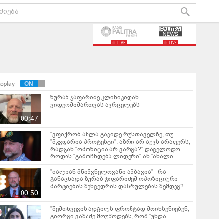
LIVE
LIVE
toplay
ზურაბ ჯაფარიძე კლინიკიდან
ვიდეომიმართვას ავრცელებს
00:47
"ვფიქრობ ახლა გავიდე რუსთაველზე, თუ
"მკვდარია პროტესტი", აზრი არ აქვს არაფერს,
რადგან "ოპოზიცია არ ვარგა?" დაველოდო
როდის "გამოჩნდება ლიდერი" ან "ახალი
ძალა"? თქვენ როგორ იქცევით ხოლმე, როცა
ყველაზე წესიერ და კეთილ ახლობელს
"ძალიან მნიშვნელოვანი ამბავია" - რა
გტაცებენ" - ზურაბ გირჩი ჯაფარიძე
განაცხადა ზურაბ ჯაფარიძემ ოპოზიციური
პარტიების შეხვედრის დასრულების შემდეგ?
00:50
"შემთხვევის ადგილს ფრონტად მოიხსენიებენ,
გიორგი ვაშაძე მოუწოდებს, რომ "უნდა