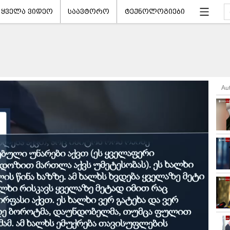
ყველა ვიდეო
საავტორო
ტექნოლოგიები
Au