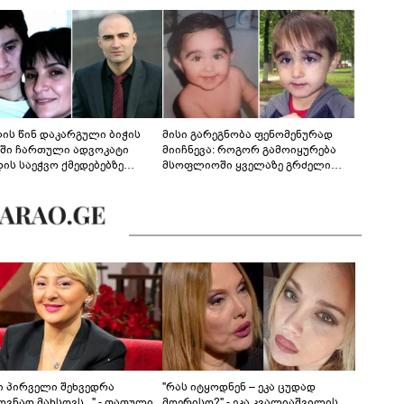
ლის წინ დაკარგული ბიჭის
მისი გარეგნობა ფენომენურად
ეში ჩართული ადვოკატი
მიიჩნევა: როგორ გამოიყურება
დის საეჭვო ქმედებებზე
მსოფლიოში ყველაზე გრძელი
რობს: "ქალბატონი უარს
წამწამების მქონე ბიჭი, რომელიც
დებს ინფორმაციის
ახლა 19 წლისაა?
დებაზე... წლობით
ინარეობდა საქმის
რცხვის ოპერაცია"
ნი პირველი შეხვედრა
"რას იტყოდნენ – ეკა ცუდად
ვნად მახსოვს..." - თათული
მღერისო?" - ეკა კვალიაშვილის