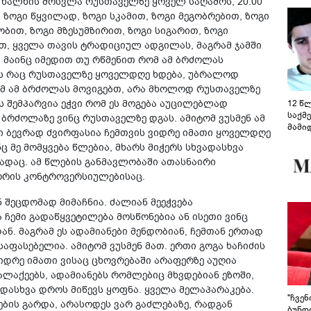
ამ ხალხის მოსვლა რუსთაველზე ყოველ საღამოს, 20:00
ზოგი წყვილად, ზოგი სკამით, ზოგი მეგობრებით, ზოგი
ბით, ზოგი მზესუმზირით, ზოგი სიგარით, ზოგი
ით, ყველა თავის ტრადიციულ ადგილას, მაგრამ ჯამში
 მაინც იმედით თუ რწმენით რომ ამ ბრძოლას
ის რაც რუსთაველზე ყოველდღე ხდება, უბრალოდ
რომ ამ ბრძოლას მოვიგებთ, არა მხოლოდ რუსთაველზე
ს შემპარვია ეჭვი რომ ეს მოგება აუცილებლად
12 წ
საქმ
 ბრძოლაზე ვინც რუსთაველზე დგას. ამიტომ ვუსმენ ამ
მამი
რი ბევრად ძვირფასია ჩემთვის ვიდრე იმათი ყოველდღე
საუბ
ც მე მომყვება წლებია, მხარს მიჭერს სხვადასხვა
აცხა
ადაც. ამ წლების განმავლობაში ათასნაირი
მოწო
მიმდ
შორის კონტროვერსიულებისაც.
ჩაფა
შეცდომად მიმაჩნია. ძალიან მეეჭვება
 ჩემი გადაწყვეტილება მოსწონებია ან ისეთი ვინც
ნ. მაგრამ ეს ადამიანები მენდობიან, ჩემთან ერთად
აფასებელია. ამიტომ ვუსმენ მათ. ერთი გოგა ხაჩიძის
იდრე იმათი ვისაც ცხოვრებაში არაფერზე აუღია
ალაქეებს, ადამიანებს რომლებიც მხვდებიან ეზოში,
ვადასხვა დროს მიწევს ყოფნა. ყველა მელაპარაკება.
"ჩვე
ების გარდა, არასოდეს ვარ გაძლებაზე, რადგან
ბუნდო