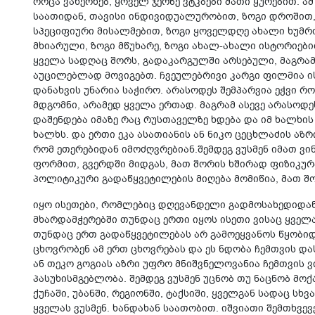
როცა ვახერხებ, ყოველ ჯერზე ვტკბები მათი ყურებით. 
საათიდან, თავისი ინდივიდუალურობით, ზოგი დროშით, 
სპეციფიური მისალმებით, ზოგი ყოველდღე ახალი ხუმრო
მხიარული, ზოგი მწუხარე, ზოგი ახალ-ახალი ისტორიებ
ყველა სადღაც შორს, გადაკარგულში არსებული, მაგრამ
აუცილებლად მოვიგებთ. ჩვეულებრივი კარგი ფილმია 
დანახვის უნარია საჭირო. არასოდეს შემპარვია ეჭვი 
მდგომნი, არამედ ყველა ერთად. მაგრამ ასევე არასოდე
დაშენდება იმაზე რაც რუსთაველზე ხდება და იმ ხალხის
ხალხს. და ერთი ეკა ასათიანის ან ნიკო ცეცხლაძის აზ
რომ ეთერებიდან იმოძღვრებიან.შემდეგ ვუსმენ იმათ ვინ
ფორმით, გვერდში მიდგას, მათ შორის ხშირად ფიზიკურ
პოლიტიკური გადაწყვეტილების მიღება მომიწია, მათ 
იყო ისეთები, რომლებიც დღევანდელი გადმოსახედიდან 
მხარდამჭერებში თუნდაც ერთი იყოს ისეთი ვისაც ყველა
თუნდაც ერთ გადაწყვეტილებას არ გამოეყვანოს წყობიდა
ცხოვრობენ ამ ერთ ცხოვრებას და ეს ნდობა ჩემთვის დას
ან თეკო გოგიას აზრი უფრო მნიშვნელოვანია ჩემთვის ვ
პასუხისმგებლობა. შემდეგ ვუსმენ უცნობ თუ ნაცნობ მოქ
ქუჩაში, უბანში, რეგიონში, ტაქსიში, ყველგან სადაც სხ
ყველას ვუსმენ. ხანდახან საათობით. იშვიათი შემთხვევ