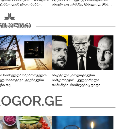
ერაშვილის ერთი ამბავი
ინტერვიუ ოჯახზე, განვლილ გზასა
და რთულ პერიოდზე
მ ჩაბნელდა საქართველო
ჩაკეტილი „პოლიტიკური
ედ: საბოტაჟი, ტექნიკური
სამკუთხედი“ - კულუარული
ეზი თუ
თამაშები, რომლებიც დიდი
როფესიონალიზმი?! -
სისხლის ფასად ჯდება
რო თვალჭრელიძის ანალიზი