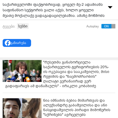
საქართველოში ფაქტობრივად, ყოველ მე-2 ადამიანს
საფინანსო სექტორის ვალი აქვს, ხოლო ყოველი
მეათე მოქალაქე ვადაგადაცილებაშია. ამაზე მოწმობს
„კრედიტინფო საქართველოს“ ბოლო, 2026 წლის
სესხი
ტეგები:
Autoplay
მარტის სტატისტიკური მონაცემები.
ამავე მონაცემების მიხედვით, კრედიტებზე
ვადაგადაცილება მოსახლეობის 10.1%-ს
გაზიარება
უფიქსირდება.
"რუსეთმა განახორციელა
საქართველოს ტერიტორიების 20%-
ის ოკუპაცია და სააკაშვილის, მისი
რეჟიმის და "ნაცმოძრაობის"
09:30
ღალატი ვერანაირად ვერ
გადაფარავს ამ დანაშაულს" - ირაკლი კობახიძე
ნია იმნაძის ბებია მიმართვას და
ალექსანდრე გაბაშვილისა და ანი
ნასყიდაშვილის პირადი მიმოწერის
"სქრინებს" ავრცელებს