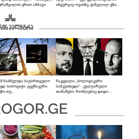
ერაშვილის ერთი ამბავი
ინტერვიუ ოჯახზე, განვლილ გზასა
და რთულ პერიოდზე
მ ჩაბნელდა საქართველო
ჩაკეტილი „პოლიტიკური
ედ: საბოტაჟი, ტექნიკური
სამკუთხედი“ - კულუარული
ეზი თუ
თამაშები, რომლებიც დიდი
როფესიონალიზმი?! -
სისხლის ფასად ჯდება
რო თვალჭრელიძის ანალიზი