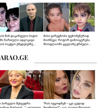
ლის წინ დაკარგული ბიჭის
მისი გარეგნობა ფენომენურად
ეში ჩართული ადვოკატი
მიიჩნევა: როგორ გამოიყურება
დის საეჭვო ქმედებებზე
მსოფლიოში ყველაზე გრძელი
რობს: "ქალბატონი უარს
წამწამების მქონე ბიჭი, რომელიც
დებს ინფორმაციის
ახლა 19 წლისაა?
დებაზე... წლობით
ინარეობდა საქმის
რცხვის ოპერაცია"
ნი პირველი შეხვედრა
"რას იტყოდნენ – ეკა ცუდად
ვნად მახსოვს..." - თათული
მღერისო?" - ეკა კვალიაშვილის