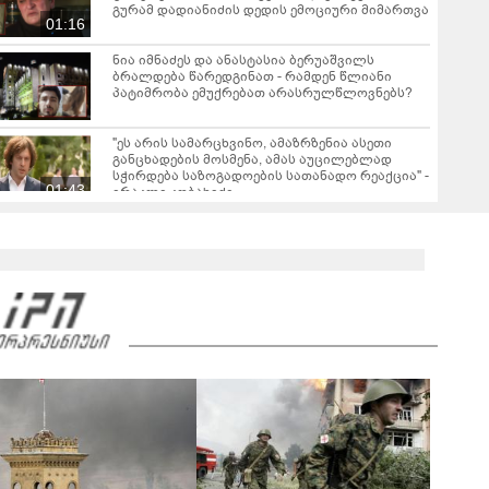
გურამ დადიანიძის დედის ემოციური მიმართვა
01:16
ნია იმნაძეს და ანასტასია ბერუაშვილს
ბრალდება წარედგინათ - რამდენ წლიანი
პატიმრობა ემუქრებათ არასრულწლოვნებს?
"ეს არის სამარცხვინო, ამაზრზენია ასეთი
განცხადების მოსმენა, ამას აუცილებლად
სჭირდება საზოგადოების სათანადო რეაქცია" -
01:43
ირაკლი კობახიძე
ვრცელდება კადრები რუსთაველიდან, სადაც
სატვირთო გადაბრუნდა - მანქანაში
მცირეწლოვანიც იმყოფებოდა
01:19
ნანუკა ჟორჟოლიანი ვიდეომიმართვას
ავრცელებს - "ამას იურიდიული ფაკულტეტის 1-
ელი კურსის სტუდენტიც იკითხავს"
04:26
საგარეჯოში, არასრულწლოვანმა ჩამოტვირთა
ფოტოსურათები, დაამონტაჟა, მიანიჭა
პორნოგრაფიული იერსახე და
00:20
შეურაცხმყოფელ ტექსტებთან ერთად
გაავრცელა - შსს ბრალდებულის დაკავების
კადრებს აქვეყნებს
ნიკა მელიას სასამართლოს უპატივცემლობის