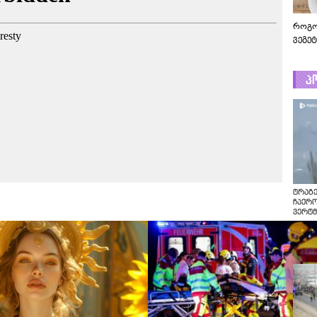
როგო
ვეგე
პ
ტრაგე
ჩაქრ
ვერტმ
ტრაგე
ჩაქრო
ვერტმ