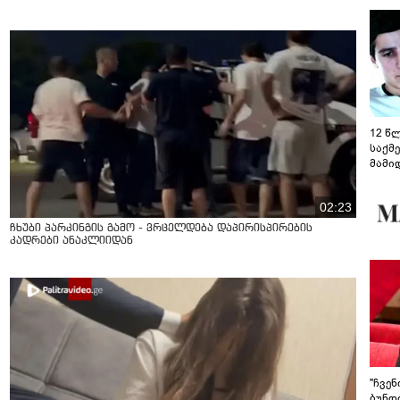
12 წ
საქმ
მამი
საუბ
აცხა
02:23
მოწო
მიმდ
ჩხუბი პარკინგის გამო - ვრცელდება დაპირისპირების
ჩაფა
კადრები ანაკლიიდან
"ჩვე
ბუნდო