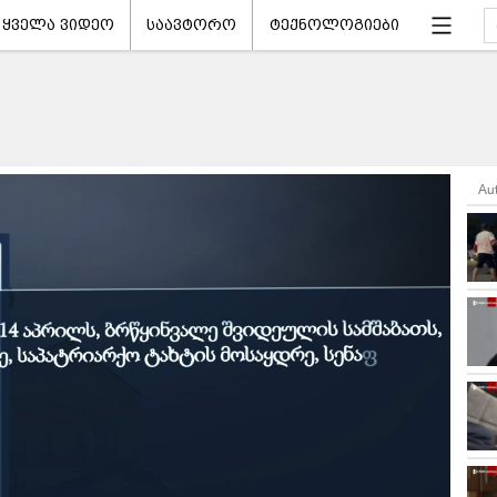
ყველა ვიდეო
საავტორო
ტექნოლოგიები
Au