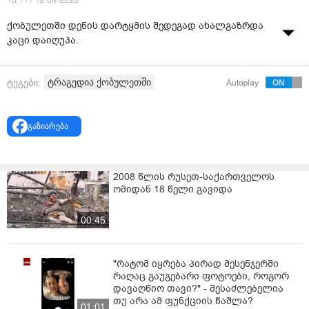
16:11 / 12-04-2026
ქობულეთში დენის დარტყმის შედეგად ახალგაზრდა
კაცი დაიღუპა.
ინფორმაციას ადგილობრივი მედია აჭარა თაიმსი
ავრცელებს.
ტრაგედია ქობულეთში
ტეგები:
Autoplay
მათივე ცნობით, დაღუპული 35 წლამდე ასაკის კაცია,
რომელიც ქობულეთის ერთ-ერთ გარეუბანში
გაზიარება
სათევზაოდ იმყოფებოდა.
2008 წლის რუსეთ-საქართველოს
ომიდან 18 წელი გავიდა
00:45
"რატომ იყრება პირად მესენჯერში
რაღაც გაუგებარი ფოტოები, როგორ
დავაღწიო თავი?" - შესაძლებელია
თუ არა ამ ფუნქციის წაშლა?
01:01