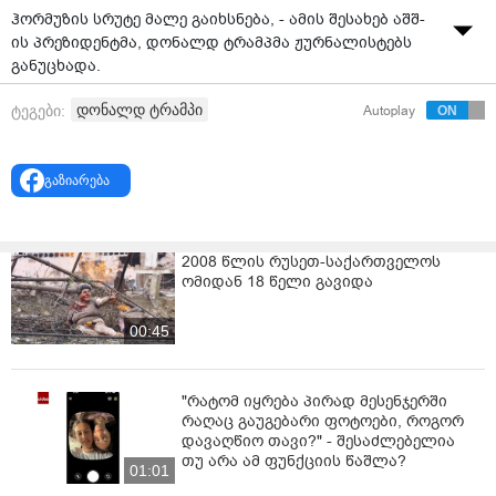
ჰორმუზის სრუტე მალე გაიხსნება, - ამის შესახებ აშშ-
ის პრეზიდენტმა, დონალდ ტრამპმა ჟურნალისტებს
განუცხადა.
დონალდ ტრამპის განცხადებით, ირანთან
დონალდ ტრამპი
ტეგები:
Autoplay
შეთანხმების მთავარი პრიორიტეტი მისი ბირთვული
პოტენციალის შეზღუდვაა.
გაზიარება
„არანაირი ბირთვული იარაღი. ეს შეთანხმების 99%-
ია. ვნახოთ, რა გამოვა“, - განაცხადა დონალდ
ტრამპმა.
2008 წლის რუსეთ-საქართველოს
ომიდან 18 წელი გავიდა
ასევე, ტრამპის თქმით, ჰორმუზის სრუტე
„ავტომატურად გაიხსნება“.
00:45
„სრუტეს ჩვენ არ ვიყენებთ. მას სხვა ქვეყნები იყენებენ.
ის საკმაოდ მალე გაიხსნება“, - აღნიშნა აშშ-ის
პრეზიდენტმა.
"რატომ იყრება პირად მესენჯერში
რაღაც გაუგებარი ფოტოები, როგორ
ტრამპის განცხადებით, ირანს ჰორმუზის სრუტეში
დავაღწიო თავი?" - შესაძლებელია
გავლისთვის გადასახადების დაწესების უფლებას არ
თუ არა ამ ფუნქციის წაშლა?
01:01
მისცემს.