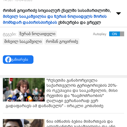
14:58 / 10-04-2026
რომან გოცირიძე სოციალურ ქსელში სასამართლოში,
მიხეილ სააკაშვილსა და ზურაბ ნოღაიდელს შორის
მომხდარ დაპირისპირებას
ეხმაურება და ვრცელ
პოსტს აქვეყნებს.
ზურაბ ნოღაიდელი
ტეგები:
Autoplay
"მას შემდეგ, რაც სასამართლოზე მიხეილ
მიხეილ სააკაშვილი
რომან გოცირიძე
სააკაშვილსა და ზურაბ ნოღაიდელს შორის
დაპირისპირება მოხდა, ბევრი, მათ შორის მიშას
მომხრეები კითხულობენ, თუ ასეთი იყო, რატომ
გაზიარება
დანიშნა მაშინ პრემიერ-მინისტრად. მიშას პასუხი იყო,
რომ მის დანიშვნას დაჟინებით მოითხოვდნენ ზურაბ
ჟვანიას გუნდის წევრები. ეს ამბავი, კარგად
"რუსეთმა განახორციელა
მოგეხსენებათ, რომ ზურაბ ჟვანიას გარდაცვალებიდან
საქართველოს ტერიტორიების 20%-
რამდენიმე დღის შემდეგ ხდებოდა.
ის ოკუპაცია და სააკაშვილის, მისი
რეჟიმის და "ნაცმოძრაობის"
მინდა ნათელი მოვფინო ამ საკითხს და მოგითხროთ
09:30
ღალატი ვერანაირად ვერ
ჩემი თვალთახედვიდან დანახული ეს ისტორია.
გადაფარავს ამ დანაშაულს" - ირაკლი კობახიძე
მიშაზე დიდი მორალური ზეწოლა იყო. თავად ძალიან
მძიმედ განიცდიდა ზურას სიკვდილს. მე არ
ნია იმნაძის ბებია მიმართვას და
შევსწრებივარ, მაგრამ მომისმენია იმ
ალექსანდრე გაბაშვილისა და ანი