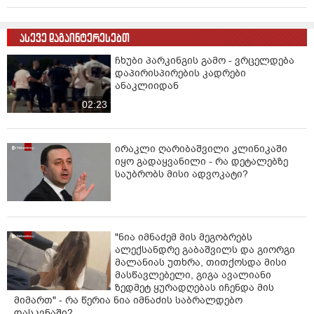
კონ­ფლიქ­ტის გამო. ასე­ვე ცნო­ბი­ლი გახ­და, რომ კრის­
ტი­ნას მე­უღ­ლე ნარ­კო­და­მო­კი­დე­ბუ­ლი იყო, რა­საც მე­
ზობ­ლებ­თან ერ­თად იმ სკო­ლის დი­რექ­ტო­რიც ადას­ტუ­
ასევე დაგაინტერესებთ
რებს, სა­დაც ეს კაცი ადრე სწავ­ლობ­და.
განაგრძეთ
კითხვა
ჩხუბი პარკინგის გამო - ვრცელდება
დაპირისპირების კადრები
ანაკლიიდან
02:23
ირაკლი ღარიბაშვილი კლინიკაში
იყო გადაყვანილი - რა დეტალებზე
საუბრობს მისი ადვოკატი?
"ნია იმნაძემ მის მეგობრებს
ალექსანდრე გაბაშვილს და გიორგი
მალანიას უთხრა, თითქოსდა მისი
მასწავლებელი, გიგა ავალიანი
ზედმეტ ყურადღებას იჩენდა მის
მიმართ" - რა წერია ნია იმნაძის საბრალდებო
დასკვნაში?