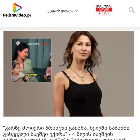
ყველა ვიდეო
"კარ­ზე ძლი­ე­რი ბრა­ხუ­ნი გა­ის­მა, ხელ­ში სა­ბან­ში
გახ­ვე­უ­ლი ბავ­შვი ეჭი­რა" - 4 წლის ბავშვის