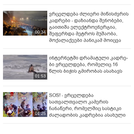
ვრცელდება ძლიერი მიწისძვრის
კადრები - დაზიანდა შენობები,
გაითიშა ელექტროენერგია,
00:34
შეფერხდა მეტროს მუშაობა,
მოქალაქეები პანიკამ მოიცვა
ინ­ტერ­ნეტ­ში დრა­მა­ტუ­ლი კად­რე­
ბი ვრცელდება, რომელიც 16
წლის ბიჭის გმირობას ასახავს
01:53
SOS! - ვრცელდება
სათვალთვალო კამერის
ჩანაწერი, რომელშიც სასტიკი
01:25
ძალადობის კადრებია ასახული