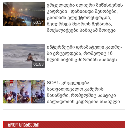
ვრცელდება ძლიერი მიწისძვრის
კადრები - დაზიანდა შენობები,
გაითიშა ელექტროენერგია,
00:34
შეფერხდა მეტროს მუშაობა,
მოქალაქეები პანიკამ მოიცვა
ინ­ტერ­ნეტ­ში დრა­მა­ტუ­ლი კად­რე­
ბი ვრცელდება, რომელიც 16
წლის ბიჭის გმირობას ასახავს
01:53
SOS! - ვრცელდება
სათვალთვალო კამერის
ჩანაწერი, რომელშიც სასტიკი
01:25
ძალადობის კადრებია ასახული
ბოლო სიახლეები