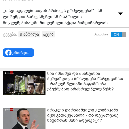
22:39 / 08-04-2026
,,თავისუფლებისთვის ბრძოლა გრძელდება!” - ამ
ლოზუნგით პარლამენტთან 9 აპრილის
მოვლენებისადმი მიძღვნილი აქცია მიმდინარეობს.
საკანონმდებლო ორგანოსთან შეკრებილი
9 აპრილი
აქცია
ტეგები:
Autoplay
მოქალაქეები და აქტივისტები 9 აპრილის
მემორიალთან ღამის გათენებას აპირებენ.
გაზიარება
ღამის განმავლობაში დაგეგმილია სხვადასხვა
ღონისძიება. მემორიალთან დადგმულია ეკრანი,
სადაც 9 აპრილთან დაკავშირებული ფილმის ჩვენება
ნია იმნაძეს და ანასტასია
იგეგმება. მოგვიანებით, 04:00 საათზე, 9 აპრილს
ბერუაშვილს ბრალდება წარედგინათ
დაღუპულთა სულის მოსახსენიებელი პანაშვიდი
- რამდენ წლიანი პატიმრობა
გაიმართება.
ემუქრებათ არასრულწლოვნებს?
რაც შეეხება 9 აპრილს, მოქალაქეები დღის
განმავლობაში სხვადასხვა ადგილიდან გეგმავენ
სამოქალაქო მსვლელობებს და საბოლოოდ, 20:00
ირაკლი ღარიბაშვილი კლინიკაში
იყო გადაყვანილი - რა დეტალებზე
საათზე, 9 აპრილის მემორიალთან შეიკრიბებიან.
საუბრობს მისი ადვოკატი?
აქციის მონაწილეები პატივს მიაგებენ საქართველოს