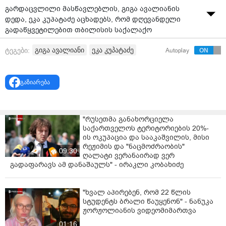
გარდაცვლილი მასწავლებლის, გიგა ავალიანის
დედა, ეკა კუპატაძე აცხადებს, რომ დღევანდელი
გადაწყვეტილებით თბილისის საქალაქო
სასამართლოს მოსამართლემ თავისი სიტყვებით,
გიგა ავალიანი
ეკა კუპატაძე
ტეგები:
Autoplay
მდგომარეობა შეუმსუბუქა.
ეკა კუპატაძე ამბობს, რომ ის სასჯელს ელოდა, თუმცა
მისთვის უფრო მნიშვნელოვანი ბოლო ნაწილი იყო,
გაზიარება
სადაც "მოსამართლე რომეო ტყეშელაშვილმა გიგა
ავალიანის სისპეტაკეზე ისაუბრა".
"რუსეთმა განახორციელა
"მე, რა თქმა უნდა, შინაგანი მოლოდინი მქონდა
საქართველოს ტერიტორიების 20%-
მაქსიმალური სახდელის, ვიცოდი, რომ თუკი 14 წელს
ის ოკუპაცია და სააკაშვილის, მისი
მიუსჯიდა, დააკლდებოდა მეოთხედი და დარჩებოდა
რეჟიმის და "ნაცმოძრაობის"
09:30
10 წელი და 6 თვე, მაგრამ მე მინდა აქ ერთი რამე
ღალატი ვერანაირად ვერ
ვტქვა, ვფიქრობდი, განა რა შეიცვლება ჩემსა და ჩემი
გადაფარავს ამ დანაშაულს" - ირაკლი კობახიძე
შვილის დედა-შვილობას შორის, დამნაშავეების
მშობლები ისევ წავიდოდნენ სახლში, დამნაშავეებს
"ხვალ აპირებენ, რომ 22 წლის
ისევ წაიყვანდნენ ციხეში და მე და ჩემი ნიკა ისევ
სტუდენტს ბრალი წაუყენონ" - ნანუკა
ავტომატებით წავიდოდით გიგას სასაფლაოზე.
ჟორჟოლიანის ვიდეომიმართვა
მოსამართლემ, რომეო ტყეშელაშვილმა მე დღეს
01:16