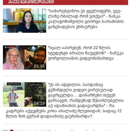
ასევე დაგაინტერესებთ
არასრულწლოვანს - ალექსანდრე გაბაშვილსა და
"სა­მარ­ცხვი­ნოა ეს ყვე­ლა­ფე­რი, ყვე­
გიორგი რიკაძეს 14-14 წლით თავისუფლების აღკვეთა
ლა­ზე რბი­ლად რომ ვთქვა!" - ნანკა
მიესაჯათ.
კალატოზიშვილი გიორგი ბარამიძის
განცხადებას ეხმაურება
რაც შეეხება დემეტრე ჩიქოვანს, მას 9 წლით
თავისუფლების აღკვეთა მიესაჯა.
აღნიშნული გადაწყვეტილება მოსამართლე რომეო
"ხვალ აპირებენ, რომ 22 წლის
ტყეშელაშვილმა გამოიტანა.
სტუდენტს ბრალი წაუყენონ" - ნანუკა
ჟორჟოლიანის ვიდეომიმართვა
არასრულწლოვანთა მართლმსაჯულების კოდექსის
01:16
თანახმად, მსჯავრდებულებს სასჯელი 1/4-ით
შეუმცირდათ, შესაბამისად, გაბაშვილი და რიკაძე
პენიტენციურ დაწესებულებაში 10 წელსა 6 თვეს
"ეს ის ადგილია, საიდანაც
მოიხდიან, დემეტრე ჩიქოვანი კი 6 წელსა და 9 თვეს.
გუშინდელი ვიდეო ვირუსულად
გავრცელდა.... დანარჩენი თქვენ
განსაჯეთ, რამდენად შესაძლებელია
04:19
აქ ადამიანის გადავარდნა" - რა
კადრებს აქვეყნებს კობა ახალაძე მლეთიდან, სადაც 12
წლის წინ გურამ დადიანიძე გაუჩინარდა?