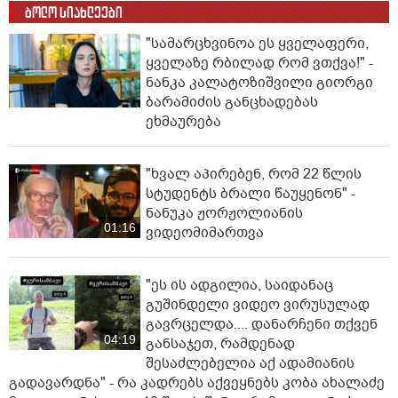
ბოლო სიახლეები
"სა­მარ­ცხვი­ნოა ეს ყვე­ლა­ფე­რი,
ყვე­ლა­ზე რბი­ლად რომ ვთქვა!" -
ნანკა კალატოზიშვილი გიორგი
ბარამიძის განცხადებას
ეხმაურება
"ხვალ აპირებენ, რომ 22 წლის
სტუდენტს ბრალი წაუყენონ" -
ნანუკა ჟორჟოლიანის
01:16
ვიდეომიმართვა
"ეს ის ადგილია, საიდანაც
გუშინდელი ვიდეო ვირუსულად
გავრცელდა.... დანარჩენი თქვენ
04:19
განსაჯეთ, რამდენად
შესაძლებელია აქ ადამიანის
გადავარდნა" - რა კადრებს აქვეყნებს კობა ახალაძე