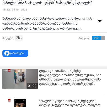
თბილისთან ახლოს, ტყის მასივში დატოვეს"
16:32 / 08-04-2026
შინაგან საქმეთა სამინისტროს თბილისის პოლიციის
დეპარტამენტის თანამშრომლებმა, სისხლის
სამართლის საქმეზე ჩატარებული ოპერატიული
ღონისძიებებისა და საგამოძიებო მოქმედებების
შსს
ტეგები:
Autoplay
შედეგად, სიცოცხლისთვის საშიშ მდგომარეობაში
მყოფისთვის აუცილებელი დახმარების გაუწევლობისა
და სათანადო დაწესებულებისათვის
გაზიარება
შეუტყობინებლობისთვის 2 პირი: 1992 წელს
დაბადებული ი.მ. და 1985 წელს დაბადებული გ.მ.
დააკავეს.
გიგა ავალიანის საქმეზე
გამოძიებით დგინდება, რომ მიმდინარე წლის 6
დაკავებული არასრულწლოვნის, ნია
აპრილს თბილისში, გვიან ღამით, ბრალდებულებთან
იმნაძის ადვოკატი, საავადმყოფოში
სტუმრად მივიდა 1995 წელს დაბადებული ზ.ა.
გადაღებულ კადრებს ავრცელებს
01:22
მოგვიანებით, ის შეუძლოდ გახდა და გარდაიცვალა.
ბრალდებულებმა ცხედარი - გ.მ.-ს მართვის ქვეშ
არსებული ავტომობილით, თბილისთან ახლოს, ტყის
"რატომ იყრება პირად მესენჯერში
მასივში დატოვეს და დედაქალაქიდან რეგიონის
რაღაც გაუგებარი ფოტოები, როგორ