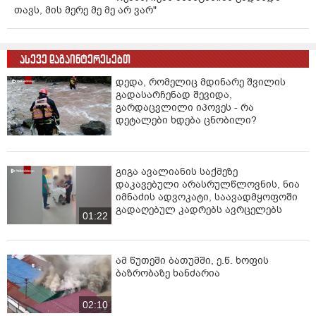
ნი­დან იყო და თბი­ლის­ში ქი­რით იმ­ყო­ფე­ბო­და. გარ­
თავს, მის მერე მე მე არ ვარ"
დაც­ვლილს მე­უღ­ლე და მცი­რე­წლო­ვა­ნი შვი­ლი დარ­ჩა.
ასევე დაგაინტერესებთ
დედა, რომელიც მდინარე შვილის
გადასარჩენად შევიდა,
გარდაცვლილი იპოვეს - რა
დეტალები ხდება ცნობილი?
გიგა ავალიანის საქმეზე
დაკავებული არასრულწლოვნის, ნია
იმნაძის ადვოკატი, საავადმყოფოში
გადაღებულ კადრებს ავრცელებს
01:22
ამ წუთეში ბათუმში, ე.წ. ხოფის
ბაზრობაზე ხანძარია
02:10