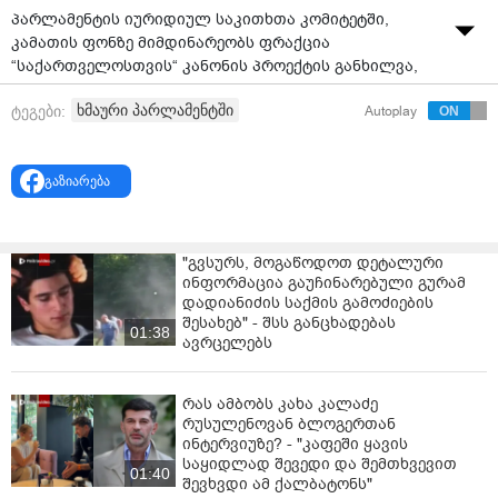
პარლამენტის იურიდიულ საკითხთა კომიტეტში,
კამათის ფონზე მიმდინარეობს ფრაქცია
“საქართველოსთვის“ კანონის პროექტის განხილვა,
რომელიც შეკრება-მანიფესტაციის ორგანიზების და
ხმაური პარლამენტში
ტეგები:
Autoplay
ჩატარების წესის დარღვევისთვის დაჯარიმებული
მოქალაქეების ჯარიმა-საურავებისგან
გათავისუფლებას ითვალისწინებს.
გაზიარება
საკითხი დეპუტატმა სოფიო ხორგუანმა წარადგინა.
როგორც ხორგუანმა განმარტა, დაახლოებით 7 810
საჯარიმო ოქმია გამოწერილია, რაც დაჯარიმებული
"გვსურს, მოგაწოდოთ დეტალური
პირებისთვის, მათი ოჯახებისთვის დიდი წნეხია და
ინფორმაცია გაუჩინარებული გურამ
მათ ამ წნეხისგან თავის დაღწევის შესაძლებლობა
დადიანიძის საქმის გამოძიების
უნდა მიეცეთ.
შესახებ" - შსს განცხადებას
01:38
ავრცელებს
ხორგუანმა ხაზგასმით აღნიშნა ისიც, რომ ფრაქცია
“საქართველოსთვის“ ინიციატივის მიღება შეიძლება
რას ამბობს კახა კალაძე
იყოს პირველი ნაბიჯი იმისკენ, რომ არსებული
რუსულენოვან ბლოგერთან
პოლარიზაცია შემცირდეს. ხორგუანმა აქვე დასძინა,
ინტერვიუზე? - "კაფეში ყავის
რომ აქეთკენ პირველი ნაბიჯი უნდა გადადგას მან,
საყიდლად შევედი და შემთხვევით
01:40
ვისაც მეტი ძალა გააჩნია.
შევხვდი ამ ქალბატონს"