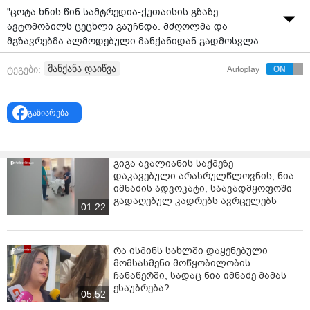
"ცოტა ხნის წინ სამტრედია-ქუთაისის გზაზე
ავტომობილს ცეცხლი გაუჩნდა. მძღოლმა და
მგზავრებმა ალმოდებული მანქანიდან გადმოსვლა
მოასწრეს. ვიდეომასალა თვითმხილველმა
მანქანა დაიწვა
ტეგები:
Autoplay
დაახლოებით 15 წუთის წინ გადაიღო და მოგვაწოდა."
- წერს ლაშა ბერულავა და მომხდარის ამსახველ
ვიდეოს ავრცელებს.
გაზიარება
გიგა ავალიანის საქმეზე
დაკავებული არასრულწლოვნის, ნია
იმნაძის ადვოკატი, საავადმყოფოში
გადაღებულ კადრებს ავრცელებს
01:22
რა ისმინს სახლში დაყენებული
მომსასმენი მოწყობილობის
ჩანაწერში, სადაც ნია იმნაძე მამას
ესაუბრება?
05:52