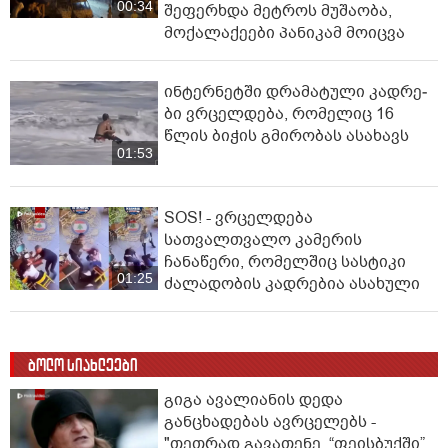
00:34
შეფერხდა მეტროს მუშაობა,
მოქალაქეები პანიკამ მოიცვა
ინ­ტერ­ნეტ­ში დრა­მა­ტუ­ლი კად­რე­
ბი ვრცელდება, რომელიც 16
წლის ბიჭის გმირობას ასახავს
01:53
SOS! - ვრცელდება
სათვალთვალო კამერის
ჩანაწერი, რომელშიც სასტიკი
01:25
ძალადობის კადრებია ასახული
ბოლო სიახლეები
გიგა ავალიანის დედა
განცხადებას ავრცელებს -
"თეთრად გავათენე, “ფეისბუქში”