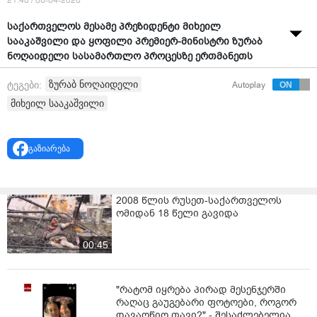
21:48 / 06-04-2026
საქართველოს მესამე პრეზიდენტი მიხეილ
სააკაშვილი და ყოფილი პრემიერ-მინისტრი ზურაბ
ნოღაიდელი სასამართლო პროცესზე ერთმანეთს
დაუპირისპირდნენ.
ზურაბ ნოღაიდელი
ტეგები:
Autoplay
სხდომაზე, სადაც ჩვენებას ზურაბ ნოღაიდელი ამ
მიხეილ სააკაშვილი
წუთებშიც აძლევს, სიტუაცია მას შემდეგ დაიძაბა, რაც
სააკაშვილმა მოწმეს კითხვებით მიმართა და
მოღალატე უწოდა. სიტუაცია ისე დაიძაბა, რომ
გაზიარება
ბრალდებული ყოფილი პრეზიდენტისა და
ნოღაიდელის გაშველება მანდატურის სამსახურის
წარმომადგენლებსა და მხარეებს მოუწიათ. ორივე
2008 წლის რუსეთ-საქართველოს
მათგანი ერთმანეთისკენ "გაიწია". ასევე, ნოღაიდელმა
ომიდან 18 წელი გავიდა
სააკაშვილს რამდენჯერმე მიმართა: "დაეგდე მანდ!"
თავდაპირველად პროცესი და სააკაშვილის მხრიდან
00:45
კითხვების დასმა მშვიდ ვითარებაში მიმდინარეობდა.
„მინდა მოგმართოთ პროკურატურას და
"რატომ იყრება პირად მესენჯერში
სასამართლოს, რომელსაც არ ვცნობ, მაგრამ ამას
რაღაც გაუგებარი ფოტოები, როგორ
საზოგადოებასთან მისამართად ვიყენებ. დღეს რა
დავაღწიო თავი?" - შესაძლებელია