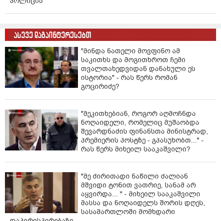
პოლიცია
„არა, მოიცა, პატარკაციშვილის ფული ხომ იყო
რუსული წარმოშობის, მისი დაცვის უფროსი ხომ იყო
ასევე დაგაინტერესებთ
„ეფესბეს“ აგენტი?“ - ჰკითხა სააკაშვილმა მას.
"მინდა ნათელი მოვფინო ამ
„შეიძლება. თუ „ეფესბეს“ აგენტი იყო, რატომ იყო
საკითხს და მოგითხროთ ჩემი
თბილისში?“ - უპასუხა მან სააკაშვილს. ნოღაიდელმა
თვალთახედვიდან დანახული ეს
ასევე აღნიშნა: „პატარკაციშვილი რომ რუსეთთან იყო
ისტორია" - რას წერს რომან
დაკავშირებული, ყველამ ვიცოდით“, რის შემდეგაც,
გოცირიძე?
მას სააკაშვილმა ჰკითხა, „ტვ იმედი“ შეიქმნა თუ არა
რუსული ფულით, რაზეც მოწმემ განაცხადა, რომ
"მეკითხებიან, როგორ აღმოჩნდა
„შეიძლება კი“.
ნოღაიდელი, რომელიც მუშაობდა
შევარდნაძის ფინანსთა მინისტრად,
ასევე, ყოფილმა პრეზიდენტმა მას კვლავ ჰკითხა 2007
პრემიერის პოსტზე - გპასუხობთ..." -
წლის 4 ნოემბრის თათბირთან დაკავშირებით,
რას წერს მიხეილ სააკაშვილი?
რომლის თაობაზეც მას ვასილ მაღლაფერიძემ უთხრა.
სააკაშვილი დაინტერესდა, აღნიშნულის ჩანაწერი თუ
გააკეთა მაღლაფერიძემ, რაზეც ნოღაიდელმა
"მე ძირითადი ნაწილი ძალიან
მშვიდი ტონით ვათრიე, სანამ არ
განაცხადა, რომ ამას სასამართლო გაარკვევდა.
აყვირდა... " - მიხეილ სააკაშვილი
მასსა და ნოღაიდელს შორის დღეს,
„ვისი ნაქირავები იყო ბინა, სადაც ზურაბ ჟვანია
სასამართლოში მომხდარი
გარდაიცვალა?“ - ჰკითხა მას კვლავ სააკაშვილმა,
დაპირისპირებაზე