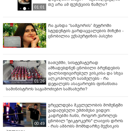
თუ არა ამ ფუნქციის წაშლა?
მოისმინეთ, ისეთი ამ ჩვენებაში, რის გამოც ამის უკან
01:01
უნდა ვიჯდე? დღესავით ნათელია, რომ თავიდან
ბოლომდე ფარცხალაძის მიერ დაწერილი და
შეთითხნილი ბრალია.
რა გახდა “სამგორის” მეტროში
სტუდენტის გარდაცვალების მიზეზი -
ზურა ამბობს, რომ ჩემი კომპეტენცია იყო საგანგებო
ცნობილია ექსპერტიზის პასუხი
მდგომარეობის გამოცხადება, ამას ვადასტურებ. არ
ვადასტურებ, რომ ჯარი ქუჩაში იყო წესრიგის
დასამყარებლად გამოყვანილი, ეს არის სიცრუე. ჯარი
იყო, რადგან მტრისთვის დაგვენახებინა, რომ
ბათუმში, სისტემატურად
საქართველო ცოცხალია და თავის თავის დაცვა
ამზადებდნენ ცნობილი ბრენდების
შეუძლია.
ფალსიფიცირებულ ვისკისა და სხვა
ალკოჰოლურ სასმელებს - რა
01:26
ზურა, მინდა გკითხო, პატარკაციშვილზე როცა
დეტალებს ასაჯაროებს ფინანსთა
საუბრობ, იცოდი, თუ არა რომ ის მჭიდროდ იყო
სამინისტროს საგამოძიებო სამსახური?
დაკავშირებული რუსეთთან?“ - მიმართა მას
სააკაშვილმა, რაზეც ნოღაიდელმა განაცხადა, რომ ის
ვრცელდება მკვლელობის მომენტში
რუსეთიდან დევნილი იყო.
გადაღებული უმძიმესი ვიდეო:
კადრებში ჩანს, როგორ ესროლეს
„როცა უკვე საქართველოში იყო, ის რუსეთიდან
ცნობილ "ტიკტოკერს" ლაივის დროს
დევნილი იყო, ეს ხომ შენც კარგად იცი?",- მიმართა
00:49
- რას ამბობს მომხდარზე მექსიკის
ყოფილმა პრემიერმა ყოფილ პრეზიდენტს.