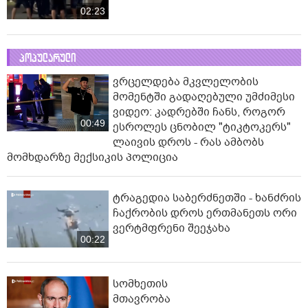
საქართველოს ყოფილ პრეზიდენტს ბრალი
02:23
საქართველოს სისხლის სამართლის კოდექსის 333-ე
მუხლის მესამე ნაწილით აქვს წარდგენილი, რაც
სამსახურებრივი უფლებამოსილების გადამეტებას
პოპულარული
გულისხმობს, რამაც ფიზიკური, ან იურიდიული პირის
ვრცელდება მკვლელობის
უფლების, საზოგადოების, ან სახელმწიფოს
მომენტში გადაღებული უმძიმესი
კანონიერი ინტერესის არსებითი დარღვევა
ვიდეო: კადრებში ჩანს, როგორ
გამოიწვია. აღნიშნული ბრალი სასჯელის სახედ და
00:49
ესროლეს ცნობილ "ტიკტოკერს"
ზომად 5-დან 8 წლამდე ვადით თავისუფლების
ლაივის დროს - რას ამბობს
აღკვეთას ითვალისწინებს.
მომხდარზე მექსიკის პოლიცია
აღნიშნულ საქმეში სააკაშვილთან ერთად
ბრალდებულები არიან ვანო მერაბიშვილი, ზურაბ
ადეიშვილი, დავით კეზერაშვილი და გიგი უგულავა
ტრაგედია საბერძნეთში - ხანძრის
ჩაქრობის დროს ერთმანეთს ორი
წყარო:
IPN
ვერტმფრენი შეეჯახა
00:22
სომხეთის
მთავრობა