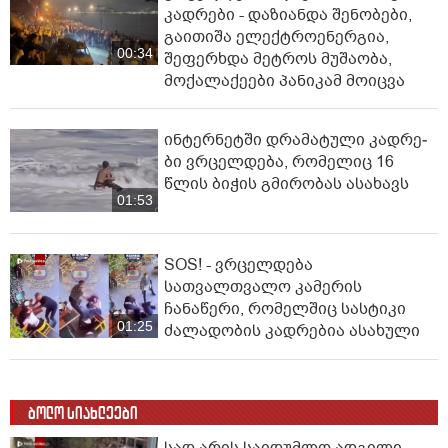
კადრები - დაზიანდა შენობები,
გაითიშა ელექტროენერგია,
00:34
შეფერხდა მეტროს მუშაობა,
მოქალაქეები პანიკამ მოიცვა
ინ­ტერ­ნეტ­ში დრა­მა­ტუ­ლი კად­რე­
ბი ვრცელდება, რომელიც 16
წლის ბიჭის გმირობას ასახავს
01:53
SOS! - ვრცელდება
სათვალთვალო კამერის
ჩანაწერი, რომელშიც სასტიკი
01:25
ძალადობის კადრებია ასახული
ბოლო სიახლეები
სად არის საიდუმლო ადგილი