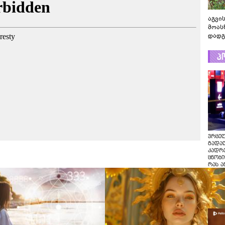
აგვის
მოას
დადგ
პ
ვრცე
გადაღ
კადრ
ცნობი
რას ა
პოლი
ვრცე
გადაღ
კადრე
ცნობი
რას ა
პოლი