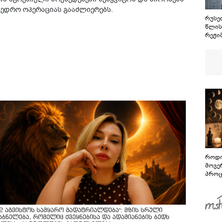
ხედრო ოპერაციას გააძლიერებს.
რუსეთ
წლის
რეჟი
ოსეთ
მშვი
ყველ
სამხ
ვერა
განა
როდი
მოვე
პროც
აგვი
გზამ
12 აგვისტოს სამყარო გადატრიალდება": მზის სრული
აბნელება, რომელიც ქვეყნებისა და ადამიანების ბედს