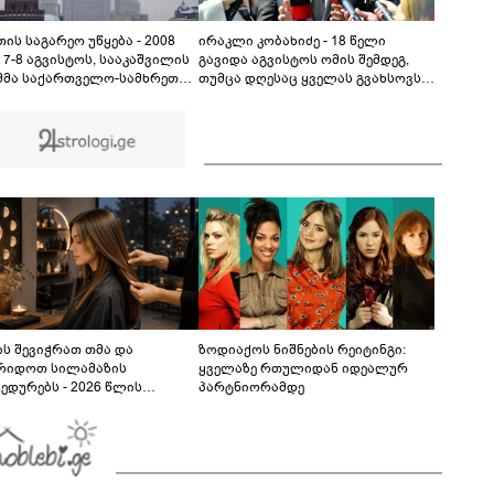
დაზიანდა შენობები, გაითიშა
ელექტროენერგია, შეფერხდა მეტროს მუშაობა,
00:34
მოქალაქეები პანიკამ მოიცვა
ის საგარეო უწყება - 2008
ირაკლი კობახიძე - 18 წელი
 7-8 აგვისტოს, სააკაშვილის
გავიდა აგვისტოს ომის შემდეგ,
მმა საქართველო-სამხრეთ
თუმცა დღესაც ყველას გვახსოვს,
ის კონფლიქტის
მათ შორის ემოციურად, ის
დობიანი მოგვარების შესახებ
უმძიმესი დღეები და ჩვენი ვალია,
ა შეთანხმების დარღვევით,
პატივი მივაგოთ აგვისტოს ომში
რეთ ოსეთის წინააღმდეგ
დაღუპული გმირების ხსოვნას
გული აგრესია
ხორციელა
ს შევიჭრათ თმა და
ზოდიაქოს ნიშნების რეიტინგი:
რიდოთ სილამაზის
ყველაზე რთულიდან იდეალურ
ედურებს - 2026 წლის
პარტნიორამდე
სტოს ასტროლოგიური
კვლევი