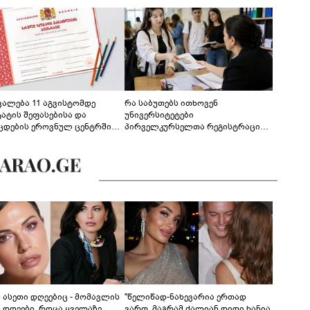
ევალება 11 აგვისტომდე
რა საბუთებს ითხოვენ
ტატის შეფასებისა და
უნივერსიტეტები
ცდების ეროვნულ ცენტრში
პირველკურსელთა რეგისტრაციის
გენა - დეტალები
დროს
ს ასეთი დღეებიც - მომავლის
"წელიწად-ნახევარია ერთად
ს დღეები, როცა ყველაზე
ვართ, მაგრამ ძალიან დიდი ხანია,