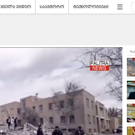
ყველა ვიდეო
საავტორო
ტექნოლოგიები
Au