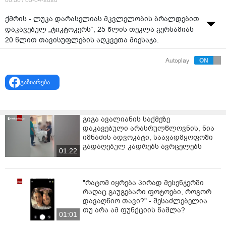
00:30 / 05-04-2026
ქმრის - ლუკა დარასელიას მკვლელობის ბრალდებით
დაკავებულ „ტიკტოკერს“, 25 წლის თეკლა გერსამიას
20 წლით თავისუფლების აღკვეთა მიესაჯა.
აღნიშნული გადაწყვეტილება თბილისის საქალაქო
Autoplay
სასართლოს მოსამართლემ ნინო ნაჭყებიამ მას
შემდეგ მიიღო, რაც ნაფიცმა მსაჯულებმა გერსამია
გაზიარება
ოჯახის წევრის მიმართ დამამძიმებელ გარემოებაში
ჩადენილ განზრახ მკვლელობაში დამნაშავედ ცნეს.
გიგა ავალიანის საქმეზე
12-მა ნაფიცმა მსაჯულმა გამამტყუნებელი ვერდიქტი
დაკავებული არასრულწლოვნის, ნია
ერთხმად, პირველ 4 საათში მიიღო.
იმნაძის ადვოკატი, საავადმყოფოში
გადაღებულ კადრებს ავრცელებს
თეკლა გერსამია ბრალს არ აღიარებს. დაცვის მხარის
01:22
ვერსია ლუკა დარასელიას თვითმკვლელობაა, რაც
ნაფიცმა მსაჯულებმა არ გაიზიარეს და ახალგაზრდა
ქალი ქმრის განზრახ მკვლელობაში დამნაშავედ ცნეს.
"რატომ იყრება პირად მესენჯერში
რაღაც გაუგებარი ფოტოები, როგორ
ცნობისთვის, მკვლელობა თბილისში, 22 აგვისტოს
დავაღწიო თავი?" - შესაძლებელია
თუ არა ამ ფუნქციის წაშლა?
მოხდა.
01:01