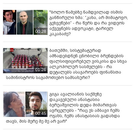
თეკლას გერსამიას ბრალდება სისხლის სამართლის
კოდექსის 11 პრიმა, 109-ე მუხლის "კ" ქვეპუნქტით
"ბოლო წამებზე ნამდვილად ისმის
წარედგინა, რაც ოჯახის წევრის მიმართ
განწირული ხმა: “კახა, არ მიმატოვო,
დამამძიმებელ გარემოებაში ჩადენილ განზრახ
გეხვეწები” - რა წერს და რა ვიდეოს
მკვლელობას გულისხობს.
აქვეყნებს ადვოკატი, ტარიელ
00:28
კაკაბაძე?
დანაშაული 16-დან 20-წლამდე ან უვადო
თავისუფლების აღკვეთას ითვალისწინებს.
ბათუმში, სისტემატურად
ამზადებდნენ ცნობილი ბრენდების
ფალსიფიცირებულ ვისკისა და სხვა
ალკოჰოლურ სასმელებს - რა
01:26
დეტალებს ასაჯაროებს ფინანსთა
სამინისტროს საგამოძიებო სამსახური?
გიგა ავალიანის საქმეზე
დაკავებული ანასტასია
ბერუაშვილის დედა მიმართვას
ავრცელებს - "რაც ეს ამბავი ჩემს
00:45
ოჯახს, ჩემს ანასტასიას გადახდა
თავს, მის მერე მე მე არ ვარ"