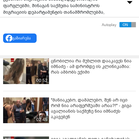
ფარგლებში, შინაგან საქმეთა სამინისტროს
მიგრაციის დეპარტამენტის თანამშრომლებმა,
თბილისში, ქუთაისსა და ბათუმში სპეციალური
Autoplay
საიმიგრაციო კონტროლის ღონისძიებები ჩაატარეს.
კომპლექსური ღონისძიებების შედეგად დაკავებულია
გაზიარება
უცხო ქვეყნის 42 მოქალაქე, მათ შორის -
ბანგლადეშის, ინდოეთის, პაკისტანის, ეგვიპტის,
უზბეკეთის, თურქეთის, ერაყის, ჩინეთის, ბურკინა-
ფასოს, ფილიპინების, იორდანიის, რუსეთის,
ცნობილია რა მუხლით დააკავეს ნია
ტაილანდის, სუდანისა და ნეპალის
იმნაძე - ამ დრომდე ის კლინიკაშია:
მოქალაქეები.ინფორმაციას შინაგან საქმეთა
რას ამბობს ექიმი
სამინისტრო ავრცელებს.
00:52
უწყების ცნობით, ჩატარებული ღონისძიებების
ფარგლებში დეპარტამენტის თანამშრომლების მიერ
"მანიაკებო, დამპლებო, შენ არ იცი
გადამოწმდა კონკრეტული ლოკაციები და სხვადასხვა
რომ ნია არაფერშუაში არაა?!" - გიგა
დანიშნულების ობიექტები, რაც მიზნად ისახავდა
ავალიანის საქმეზე ნია იმნაძეს
საქართველოში კანონიერი საფუძვლის გარეშე მყოფი
აკავებენ
02:45
უცხო ქვეყნის მოქალაქეთა გამოვლენას.
„დადგინდა, რომ დაკავებული პირები ქვეყანაში