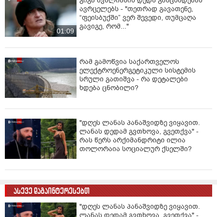
გიგა ავალიანის დედა განცხადებას
იმყოფებოდნენ „უცხოელთა და მოქალაქეობის
ავრცელებს - "თეთრად გავათენე,
არმქონე პირთა სამართლებრივი მდგომარეობის
“ფეისბუქში” ვერ შევედი, თუმცაღა
შესახებ“ საქართველოს კანონით დადგენილ
გავიგე, რომ..."
მოთხოვნათა დარღვევით.ამჟამად, დაკავებულები
01:09
მოთავსებული არიან მიგრაციის დეპარტამენტის
დროებითი განთავსების ცენტრში. მიმდინარეობს
რამ გამოწვია საქართველოს
შესაბამისი პროცედურები მათი ქვეყნიდან გაძევების
ელექტროენერგეტიკული სისტემის
მიზნით.
სრული გათიშვა - რა დეტალები
ხდება ცნობილი?
უნდა აღინიშნოს, რომ ქვეყნის მასშტაბით ინტენსიურ
რეჟიმში მიმდინარე საიმიგრაციო კონტროლის
ღონისძიებებმა ერთგვარი პრევენციული ხასიათის
დატვირთვა მიიღო, რამაც საქართველოში მყოფი
"დღეს ლანას პანაშვიდზე ვიყავით.
უცხოელი არალეგალების მხრიდან ქვეყნის
ლანას დედამ გვთხოვა, გვეთქვა" -
რას წერს არქიმანდრიტი ილია
ნებაყოფლობით დატოვება გამოიწვია. მიმდინარე
თოლორაია სოციალურ ქსელში?
წლის პირველ კვარტალში საქართველო
ნებაყოფლობით უკვე 2030-მა უცხოელმა არალეგალმა
დატოვა“,- ნათქვამია ინფორმაციაში.
ასევე დაგაინტერესებთ
"დღეს ლანას პანაშვიდზე ვიყავით.
ლანას დედამ გვთხოვა, გვეთქვა" -