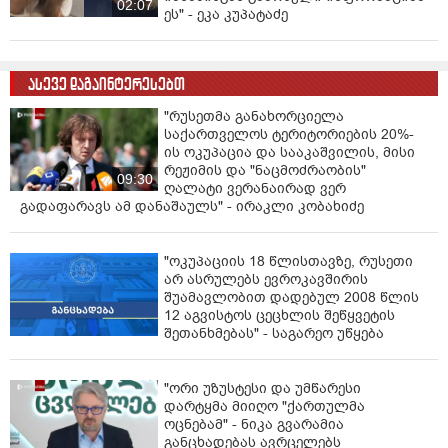
02:07
უბნის საზღვართან ახლოს რეგისტრირებულ ბავშვის
ეს" - ეკა კუპატაძე
მშობელს, შესაძლებლობა აქვს რეგისტრაცია
განახორციელოს მომიჯნავე სასკოლო უბნის სკოლაში,
თუ რეგისტრაციის მისამართიდან ამ სკოლამდე
ასევე დაგაინტერესებთ
საფეხმავლო ან საავტომობილო მანძილი არ
აღემატება 1 კილომეტრს.
"რუსეთმა განახორციელა
საქართველოს ტერიტორიების 20%-
ქუთაისი
- 5 სასკოლო უბანი: სასკოლო უბანი -
ის ოკუპაცია და სააკაშვილის, მისი
რეჟიმის და "ნაცმოძრაობის"
ავტოქარხანა; სასკოლო უბანი - გამარჯვება,
09:30
ღალატი ვერანაირად ვერ
უქიმერიონი, გუმათი; სასკოლო უბანი - ნიკეა,
გადაფარავს ამ დანაშაულს" - ირაკლი კობახიძე
ვაკისუბანი, სულხან-საბა; სასკოლო უბანი - ქალაქი
მუზეუმი, საფიჩხია; სასკოლო უბანი - ძექვიანი,
კახიანოური, მუხიანი.
"ოკუპაციის 18 წლისთავზე, რუსეთი
არ ასრულებს ევროკავშირის
ბათუმი
- 4 სასკოლო უბანი: სასკოლო უბანი -
შუამავლობით დადებულ 2008 წლის
ბაგრატიონი 1, ბაგრატიონი 2, ბონი, ჯავახიშვილი,
12 აგვისტოს ცეცხლის შეწყვეტის
შეთანხმებას" - საგარეო უწყება
კახაბერი, აღმაშენებელი; სასკოლო უბანი -
ხიმშიაშვილი, რუსთაველი, ძველი ბათუმი; სასკოლო
უბანი - თამარი, მწვანე კონცხი; სასკოლო უბანი -
"ორი უზუსტესი და უმწარესი
გონიო, აეროპორტი, სამრეწველო;
დარტყმა მიიღო "ქართულმა
ოცნებამ" - ნიკა გვარამია
რუსთავი
- 3 სასკოლო უბანი: სასკოლო უბანი - დავით
განცხადებას ავრცელებს