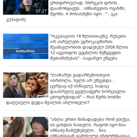
ერთდროულად, ჩხრეკის დროს,
დაამონტაჟეს... იმნაძეების ოჯახში,
ტერიტორიული პრინციპი საპილოტე რეჟიმში 12
07:27
მგონი, 4 მოსასმენი იყო..." - ეკა
ქალაქში ამოქმედდება:
თბილისი, ბათუმი, ქუთაისი,
კუპატაძე
რუსთავი, ზუგდიდი, ამბროლაური, ოზურგეთი,
ახალციხე, გორი, მცხეთა, თელავი და ფოთი.
მისამართის განსაზღვრისას სსიპ განათლების
"ოკუპაციის 18 წლისთავზე, რუსეთი
მართვის საინფორმაციო სისტემა დაეყრდნობა სსიპ
არ ასრულებს ევროკავშირის
შუამავლობით დადებულ 2008 წლის
სახელმწიფო სერვისების განვითარების სააგენტოს
12 აგვისტოს ცეცხლის შეწყვეტის
მონაცემთა ბაზაში 2026 წლის 15 აპრილის
შეთანხმებას" - საგარეო უწყება
მდგომარეობით დაფიქსირებულ მისამართებს“,-
ნათქვამია ინფორმაციაში.
"ლაზარეს გადარჩენისთვის
სასკოლო უბნებთან დაკავშირებით ქალაქების
იბრძოლა, ხელს არ უშვებდა…
მიხედვით განაწილება ასეთია:
ცურვაც იქ ისწავლე, სადაც
დაასრულე ყველაფერი ხორციელი
თბილისი
- 10 სასკოლო უბანი: ისანი, სამგორი, ვაკე,
ცხოვრებიდან" – რას წერს ხობში
დაღუპული დედა-შვილის ახლობელი?
საბურთალო, დიდუბე, ჩუღურეთი, გლდანი,
ნაძალადევი, მთაწმინდა და კრწანისი.
"ახლა ერთი წინადადება რომ ვთქვა,
მშობელს შეუძლია აირჩიოს სკოლა, ბავშვის
ის გახდის ნათელს, რატომ იყო ნია
რეგისტრაციის მისამართის შესაბამის სასკოლო
იმნაძე წამქეზებელი... ნია
უბანში. ასევე, თბილისის შემთხვევაში, სასკოლო
იმნაძისგან გამოსული ინფორმაციაა