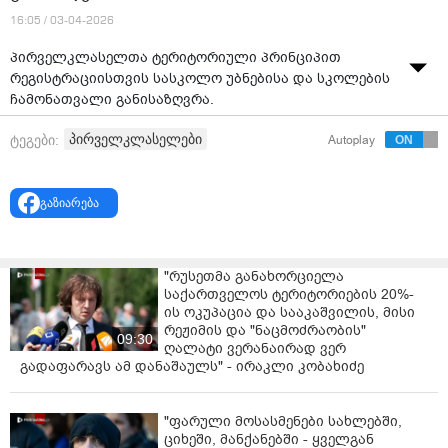
16:05 / 03-04-2026
პირველკლასელთა ტერიტორიული პრინციპით
რეგისტრაციისთვის სასკოლო უბნებისა და სკოლების
ჩამონათვალი განისაზღვრა.
ამის შესახებ ინფორმაციას განათლების სამინისტრო
პირველკლასელები
ტეგები:
Autoplay
ავრცელებს.
„საქართველოს განათლების, მეცნიერებისა და
გაზიარება
ახალგაზრდობის სამინისტროს გადაწყვეტილებით,
2026-2027 სასწავლო წლიდან საჯარო სკოლებში
პირველკლასელთა რეგისტრაციის დამატებითი ეტაპი
"რუსეთმა განახორციელა
განისაზღვრა, რომელიც გულისხმობს ტერიტორიული
საქართველოს ტერიტორიების 20%-
პრინციპით რეგისტრაციას.
ის ოკუპაცია და სააკაშვილის, მისი
რეჟიმის და "ნაცმოძრაობის"
აღნიშნული ეტაპი 15 მაისს დაიწყება და 25 მაისის
09:30
ღალატი ვერანაირად ვერ
ჩათვლით გაგრძელდება. საყოველთაო
გადაფარავს ამ დანაშაულს" - ირაკლი კობახიძე
რეგისტრაციამდე მშობლებს შესაძლებლობა
მიეცემათ, საცხოვრებელი ადგილიდან გამომდინარე
სასურველ სკოლაში პრიორიტეტულად
"ფარული მოსასმენები სახლებში,
ციხეში, მანქანებში - ყველგან
დარეგისტრირდნენ.