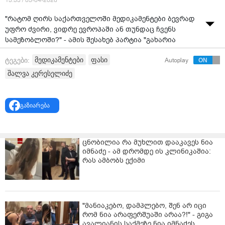
13:33 / 03-04-2026
"რატომ ღირს საქართველოში მედიკამენტები ბევრად
უფრო ძვირი, ვიდრე ევროპაში ან თუნდაც ჩვენს
სამეზობლოში?" - ამის შესახებ პარტია "გახარია
საქართველოსთვის" დეპუტატმა, შალვა კერესელიძემ
მედიკამენტები
ფასი
ტეგები:
Autoplay
კითხვა
სასურსათო პროდუქციის, მედიკამენტებისა და
საწვავის ფასწარმოქმნის სტრუქტურის შემსწავლელი
შალვა კერესელიძე
საქართველოს პარლამენტის დროებითი კომისიის
სხდომაზე
დასვა.
გაზიარება
ცნობილია რა მუხლით დააკავეს ნია
იმნაძე - ამ დრომდე ის კლინიკაშია:
რას ამბობს ექიმი
"მანიაკებო, დამპლებო, შენ არ იცი
რომ ნია არაფერშუაში არაა?!" - გიგა
ავალიანის საქმეზე ნია იმნაძეს