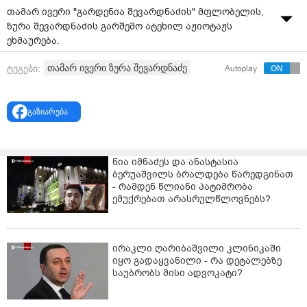
თამარ ივერი "გარდენია შევარდნაძის" მფლობელის,
ზურა შევარდნაძის გარშემო ატეხილ აჟიოტაჟს
ეხმაურება.
"კიდევ ერთი დადასტურება იმისა რომ ამ გაღრეჯილი,
თამარ ივერი ზურა შევარდნაძე
ტეგები:
Autoplay
ვითომ პოზიტიური” შლაპიანი გურულის მიღმა,… ერთი
უზრდელი,თავხედი,გაქსუებული მეჯღანუაშვილია.
გაზიარება
საშინელ დღეში ჰყავს "სტაფი" და მომხმარებლებსაც
საშინლად უხეშად პასუხობს ეს არაკაცი,აქამდე ერთი
ვინმეს ქმარმა როგორ ვერ “ასწავლა ჭკუა”, - წერს
ნია იმნაძეს და ანასტასია
თამარ ივერი.
ბერუაშვილს ბრალდება წარედგინათ
- რამდენ წლიანი პატიმრობა
ემუქრებათ არასრულწლოვნებს?
ირაკლი ღარიბაშვილი კლინიკაში
იყო გადაყვანილი - რა დეტალებზე
საუბრობს მისი ადვოკატი?