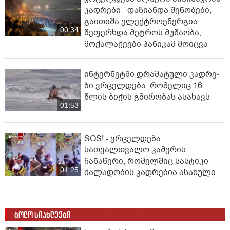
კადრები - დაზიანდა შენობები,
გაითიშა ელექტროენერგია,
00:34
შეფერხდა მეტროს მუშაობა,
მოქალაქეები პანიკამ მოიცვა
ინ­ტერ­ნეტ­ში დრა­მა­ტუ­ლი კად­რე­
ბი ვრცელდება, რომელიც 16
წლის ბიჭის გმირობას ასახავს
01:53
SOS! - ვრცელდება
სათვალთვალო კამერის
ჩანაწერი, რომელშიც სასტიკი
01:25
ძალადობის კადრებია ასახული
ბოლო სიახლეები