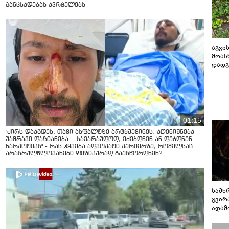
განცხადებას ავრცელებს
აგვის
მოას
დადგ
01:15
"ძირს დააგდეს, თავი ასფალტზე არტყმევინეს, აღენიშნება
უამრავი დაზიანება... სავარაუდოდ, ეძებდნენ ან დებდნენ
ნარკოტიკს" - რას ჰყვება ადვოკატი კურიერზე, რომელსაც
არასრულწლოვანები ფიზიკურად გაუსწორდნენ?
სამხ
გვირ
ადამ
ბუნებ
ლაბი