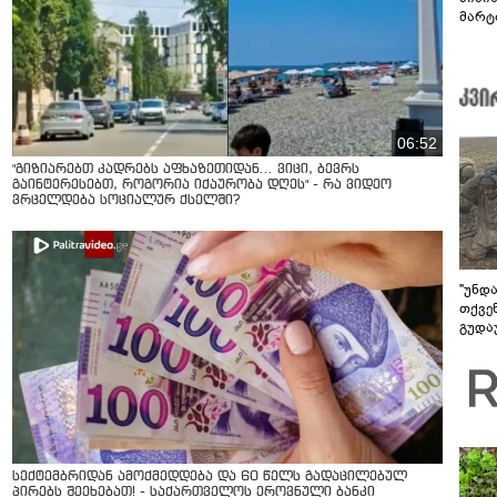
მარტ
ონაშ
06:52
"გიზიარებთ კადრებს აფხაზეთიდან... ვიცი, ბევრს
გაინტერესებთ, როგორია იქაურობა დღეს" - რა ვიდეო
ვრცელდება სოციალურ ქსელში?
"უნდ
თქვე
გუდა
უნდა
სექტემბრიდან ამოქმედდება და 60 წელს გადაცილებულ
პირებს შეეხებათ! - საქართველოს ეროვნული ბანკი