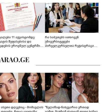
ევალება 11 აგვისტომდე
რა საბუთებს ითხოვენ
ტატის შეფასებისა და
უნივერსიტეტები
ცდების ეროვნულ ცენტრში
პირველკურსელთა რეგისტრაციის
გენა - დეტალები
დროს
ს ასეთი დღეებიც - მომავლის
"წელიწად-ნახევარია ერთად
ს დღეები, როცა ყველაზე
ვართ, მაგრამ ძალიან დიდი ხანია,