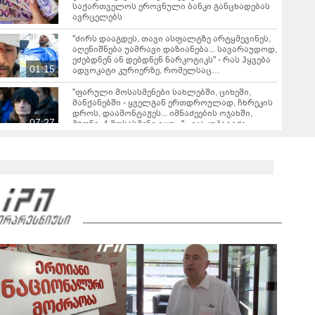
საქართველოს ეროვნული ბანკი განცხადებას
ავრცელებს
"ძირს დააგდეს, თავი ასფალტზე არტყმევინეს,
აღენიშნება უამრავი დაზიანება... სავარაუდოდ,
ეძებდნენ ან დებდნენ ნარკოტიკს" - რას ჰყვება
01:15
ადვოკატი კურიერზე, რომელსაც
არასრულწლოვანები ფიზიკურად
გაუსწორდნენ?
"ფარული მოსასმენები სახლებში, ციხეში,
მანქანებში - ყველგან ერთდროულად, ჩხრეკის
დროს, დაამონტაჟეს... იმნაძეების ოჯახში,
07:27
მგონი, 4 მოსასმენი იყო..." - ეკა კუპატაძე
"ახლა ერთი წინადადება რომ ვთქვა, ის გახდის
ნათელს, რატომ იყო ნია იმნაძე წამქეზებელი...
ნია იმნაძისგან გამოსული ინფორმაციაა ეს" -
02:07
ეკა კუპატაძე
თბილისის გარკვეულ ქუჩებზე ავტომობილით
მოძრაობა იზრუდება - თბილისის მერია
ინფორმაციას ავრცელებს
"Soos! ამ წუთებში თავს დაესხნენ
არასრულწლოვანების და სავარაუდოდ არა
მარტო არასრულწლოვანების ჯგუფი" - რა
ინფორმაციას ავრცელებს ადვოკატი?
მარშის - „გვახსოვს გმირები, გვახსოვს მტერი” -