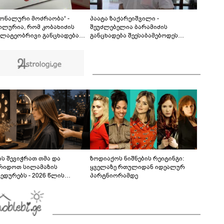
მონაწილეებმა გმირთა მემორიალთან
სანთლები დაანთეს და გმირების ხსოვნას
00:44
პატივი მიაგეს: კადრები ადგილიდან
იონალური მოძრაობა“ -
პაატა ზაქარეიშვილი -
ოლურია, რომ კობახიძის
შეუძლებელია ბარამიძის
ლატეობრივი განცხადება
განცხადება შეესაბამებოდეს
რთველოს
სინამდვილეს, ეს არის მისი
სუფლებისთვის შეწირული
მოსაზრება, აბსოლუტურად
ების მემორიალზე გაკეთდა
ამოვარდნილი რეალობიდან - არ
მიმაჩნია, რომ ამის გამო მის
წინააღმდეგ სისხლის სამართლის
საქმე უნდა აღიძრას
ს შევიჭრათ თმა და
ზოდიაქოს ნიშნების რეიტინგი:
რიდოთ სილამაზის
ყველაზე რთულიდან იდეალურ
ედურებს - 2026 წლის
პარტნიორამდე
სტოს ასტროლოგიური
კვლევი