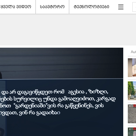
ყველა ვიდეო
საავტორო
ტექნოლოგიები
Au