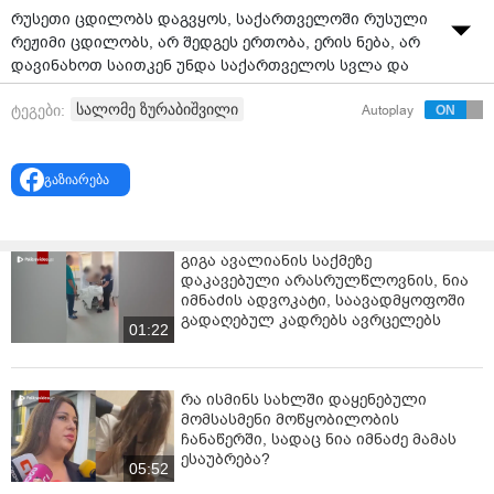
რუსეთი ცდილობს დაგვყოს, საქართველოში რუსული
რეჟიმი ცდილობს, არ შედგეს ერთობა, ერის ნება, არ
დავინახოთ საითკენ უნდა საქართველოს სვლა და
განვითარება, - ამის შესახებ საქართველოს მეხუთე
სალომე ზურაბიშვილი
ტეგები:
Autoplay
პრეზიდენტი, სალომე ზურაბიშვილი სოციალურ
ქსელში გამოქვეყნებულ ვიდეომიმართვაში აცხადებს.
სალომე ზურაბიშვილი რეფერენდუმის დღესთან
გაზიარება
დაკავშირებით გავრცელებულ ვიდეოში ამბობს, რომ
დღესაც კითხვის წინაშე ვართ, როგორც 35 წლის წინ.
გიგა ავალიანის საქმეზე
ზურაბიშვილის განცხადებით, ვერავინ იფიქრებდა,
დაკავებული არასრულწლოვნის, ნია
რომ დღეს, ხელახლა და ტრაგიკულად დაისმებოდა
იმნაძის ადვოკატი, საავადმყოფოში
კითხვა, რა გინდათ: რუსეთი თუ საქართველო, რუსეთი
გადაღებულ კადრებს ავრცელებს
01:22
თუ თავისუფლება, რუსეთი თუ დამოუკიდებლობა,
რუსეთი თუ სახელმწიფო?.
„31 მარტი საქართველოს დამოუკიდებლობის
რა ისმინს სახლში დაყენებული
მომსასმენი მოწყობილობის
აღდგენის რეფერენდუმის დღეა, ამ დღეს ორი გმირი
ჩანაწერში, სადაც ნია იმნაძე მამას
ჰყავს: ერთი მხრივ, ეს არის მაშინდელი
ესაუბრება?
საქართველოს პრეზიდენტი ზვიად გამსახურდია,
05:52
რომელმაც გაბედა ეს ნაბიჯი გადაედგა და მეორე