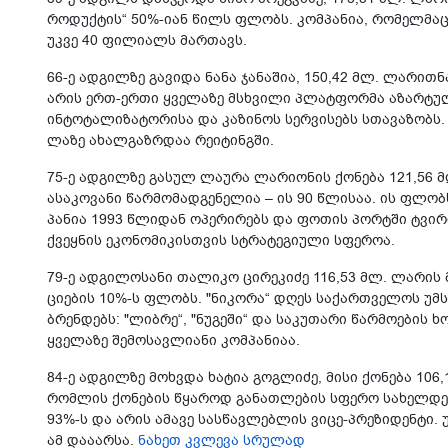
რო­დუქ­ტის“ 50%-იან წილს ფლობს. კომ­პა­ნია, რო­მელ­მაც 
უკვე 40 ფი­ლი­ალს მარ­თავს.
66-ე ად­გილ­ზე გა­ვი­და ნანა ჯა­ნა­შია, 150,42 მლ. ლა­რითნ
არის ერთ-ერთი ყვე­ლა­ზე მსხვი­ლი პლატ­ფორ­მა აზარ­ტუ­ლი 
ინ­ტო­ტა­ლი­ზა­ტო­რი­სა და კა­ზი­ნოს სერ­ვი­სებს სთა­ვა­ზო
ლა­ზე ახალ­გაზ­რდაა რე­ი­ტინ­გში.
75-ე ად­გილ­ზე გა­სულ ლა­უ­რა ლა­რი­ო­ნის ქო­ნე­ბა 121,56 
ასა­კო­ვა­ნი წარ­მო­მად­გე­ნე­ლია – ის 90 წლი­საა. ის ფლობს
პა­ნია 1993 წლი­დან ოპე­რი­რებს და ფო­თის პორ­ტში ტვირ­თ
ქვეყ­ნის ეკო­ნო­მი­კის­თვის სტრა­ტე­გი­უ­ლი სფე­როა.
79-ე ად­გი­ლო­სა­ნი თა­ლი­კო ცი­რე­კი­ძე 116,53 მლ. ლა­რის
ცი­ე­ბის 10%-ს ფლობს. "ნი­კო­რა“ დღეს სა­ქარ­თვე­ლოს უმ­სხ
ბრენ­დებს: "ლიბ­რე“, "ნუ­გე­ში“ და სა­კუ­თა­რი წარ­მო­ე­ბის ხ
ყვე­ლა­ზე შე­მო­სავ­ლი­ა­ნი კომ­პა­ნი­აა.
84-ე ად­გილ­ზე მოხ­ვდა ხა­ტია გოგ­ლი­ძე, მისი ქო­ნე­ბა 106
რომ­ლის ქო­ნე­ბის წყა­როდ გა­ნათ­ლე­ბის სფე­რო სა­ხელ­დე­ბა
93%-ს და არის ამა­ვე სას­წავ­ლებ­ლის ვიცე-პრე­ზი­დენ­ტი. უნ
ამ და­ა­არ­სა.
ნახეთ კვლევა სრულად