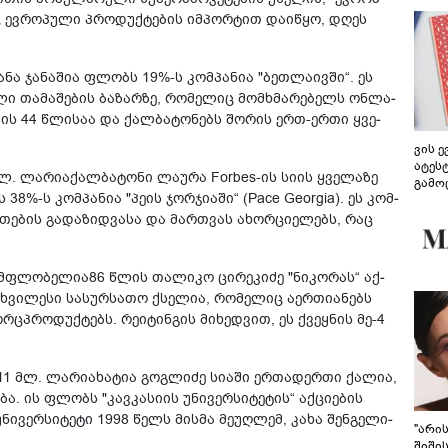
ევ­რო­პუ­ლი პრო­დუქ­ტე­ბის იმ­პორ­ტით და­ი­წყო, დღეს
ანა ჯა­ნა­შია ფლობს 19%-ს კომ­პა­ნია "ბეთ­ლა­ივ­ში“. ეს
თა­მა­შე­ბის ბა­ზარ­ზე, რო­მე­ლიც მომ­ხმა­რე­ბელს ონ­ლა­
ბს. ის 44 წლი­საა და ქალ­ბა­ტო­ნებს შო­რის ერთ-ერთი ყვე­
ვის 
ატეს
მლ. ლა­რიაქალ­ბა­ტო­ნი ლა­უ­რა Forbes-ის სიის ყვე­ლა­ზე
გამო
 38%-ს კომ­პა­ნია "პეის ჯორ­ჯი­ა­ში“ (Pace Georgia). ეს კომ­
წარდ
ე­ბის გა­და­ზიდ­ვა­სა და მარ­თვას ახორ­ცი­ე­ლებს, რაც
 მფლო­ბე­ლია86 წლის თა­ლი­კო ცი­რე­კი­ძე "ნი­კო­რას“ აქ­
ვი­ლე­სი სა­სურ­სა­თო ქსე­ლია, რო­მე­ლიც აერ­თი­ა­ნებს
ორ­ცპ­რო­დუქ­ტებს. რე­ი­ტინ­გის მი­ხედ­ვით, ეს ქვეყ­ნის მე-4
,11 მლ. ლა­რიახა­ტია გოგ­ლი­ძე სი­ა­ში ერ­თა­დერ­თი ქა­ლია,
. ის ფლობს "კავ­კა­სი­ის უნი­ვერ­სი­ტე­ტის“ აქ­ცი­ე­ბის
ი­ვერ­სი­ტე­ტი 1998 წელს მის­მა მე­უღ­ლემ, კახა შენ­გე­ლი­
"არი
შიში