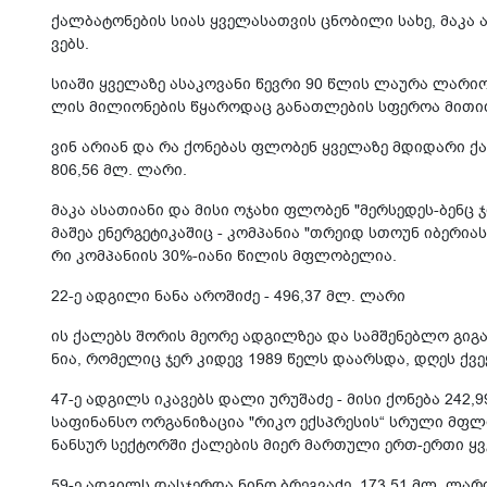
ქალ­ბა­ტო­ნე­ბის სიას ყვე­ლა­სათ­ვის ცნო­ბი­ლი სახე, მაკა ა
ვებს.
სი­ა­ში ყვე­ლა­ზე ასა­კო­ვა­ნი წევ­რი 90 წლის ლა­უ­რა ლა­რი­
ლის მი­ლი­ო­ნე­ბის წყა­რო­დაც გა­ნათ­ლე­ბის სფე­როა მი­თი­
ვინ არი­ან და რა ქო­ნე­ბას ფლო­ბენ ყვე­ლა­ზე მდი­და­რი ქარ
806,56 მლ. ლარი.
მაკა ასა­თი­ა­ნი და მისი ოჯა­ხი ფლო­ბენ "მერ­სე­დეს-ბენც ჯო
მა­შეა ენერ­გე­ტი­კა­შიც - კომ­პა­ნია "თრე­იდ სთო­უნ იბე­რი­ა
რი კომ­პა­ნი­ის 30%-იანი წი­ლის მფლო­ბე­ლია.
22-ე ად­გი­ლი ნანა არო­ში­ძე - 496,37 მლ. ლარი
ის ქა­ლებს შო­რის მე­ო­რე ად­გილ­ზეა და სამ­შე­ნებ­ლო გი­გ
ნია, რო­მე­ლიც ჯერ კი­დევ 1989 წელს და­არ­სდა, დღეს ქვეყ
47-ე ად­გილს იკა­ვებს დალი ურუ­შა­ძე - მისი ქო­ნე­ბა 242,
სა­ფი­ნან­სო ორ­გა­ნი­ზა­ცია "რიკო ექ­სპრე­სის“ სრუ­ლი მფლ
ნან­სურ სექ­ტორ­ში ქა­ლე­ბის მიერ მარ­თუ­ლი ერთ-ერთი ყვე­
59-ე ად­გილს დას­ჯერ­და ნინო ბრეგ­ვა­ძე, 173,51 მლ. ლა­რით