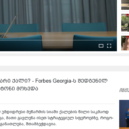
ი ქალი? - Forbes Georgia-ს შედგენილ
ატონი მოხვდა
 უმ­დიდ­რე­სი მე­წარ­მის სი­ა­ში ქა­ლე­ბის წილი საკ­მა­ოდ
ა, მათი გავ­ლე­ნა ისეთ სტრა­ტე­გი­ულ სფე­რო­ებ­ზე, რო­გო­
გა­ნათ­ლე­ბა, შთამ­ბეჭ­და­ვია.