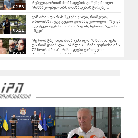
რეპეტიტორთან მომზადების გარეშე მიიღო -
02:56
"მასწავლებელთან მომზადების გარეშე
მაღალი ქულების მიღება შესაძლებელია, თუ..."
ვინ არის და რას ჰყვება ქალი, რომელიც
თბილისში, ტუკ-ტუკით გადაადგილდება - "მე და
ტუკ-ტუკი შევრჩით ერთმანეთს, სერიაც ავურჩიე
05:21
- ნუკი"
"მე რომ გავჩნდი მამაჩემი იყო 70 წლის, ჩემი
და რომ დაიბადა - 74 წლის.... ჩემი უფროსი ძმა
72 წლის არის" - რას ჰყვება ქართველი
03:17
მომღერალი, ირმა არავიაშვილი?
ბერის სკანდალური აღიარება - "ვნახე რა არის
ნამდვილი სიყვარული, იმ დღის შემდეგ
ქალისთვის არ შემიხედავს"
03:14
"ეს ამბავი ყველასთვის თავზარდამცემი იყო,
მამამთილმა გააღო კარი და ნახა, რომ..." - რას
ჰყვება ქალი სკივრის გასაღებზე, რომელიც
06:28
დიდი ისტორიის მთავარი ნაწილი გახდა
რას ჰყვება 60 წლის აბიტურიენტი? - "ყველას
მინდა ვუთხრა, გაბედონ ის, რისი გაკეთებაც
უნდათ"
04:01
"სათამაშო საჭის გაკეთებას 2 კვირა