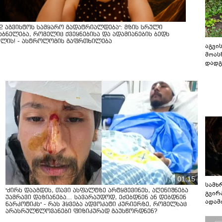
12 აგვისტოს სამყარო გადატრიალდება": მზის სრული
აბნელება, რომელიც ქვეყნებისა და ადამიანების ბედს
ვლის! - ასტროლოგის გაფრთხილება
აგვის
მოას
დადგ
01:15
სამხ
"ძირს დააგდეს, თავი ასფალტზე არტყმევინეს, აღენიშნება
გვირ
უამრავი დაზიანება... სავარაუდოდ, ეძებდნენ ან დებდნენ
ადამ
ნარკოტიკს" - რას ჰყვება ადვოკატი კურიერზე, რომელსაც
ბუნებ
არასრულწლოვანები ფიზიკურად გაუსწორდნენ?
ლაბი