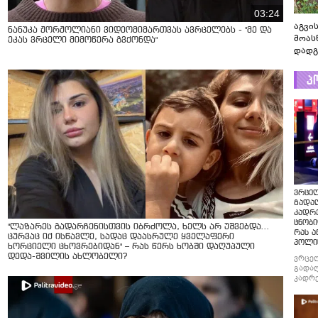
03:24
აგვის
ნანუკა ჟორჟოლიანი ვიდეომიმართვას ავრცელებს - "მე და
მოას
ეკას ვრცელი მიმოწერა გვქონდა"
დადგ
პ
ვრცე
გადაღ
კადრ
ცნობი
"ლაზარეს გადარჩენისთვის იბრძოლა, ხელს არ უშვებდა…
რას ა
ცურვაც იქ ისწავლე, სადაც დაასრულე ყველაფერი
პოლი
ხორციელი ცხოვრებიდან" – რას წერს ხობში დაღუპული
დედა-შვილის ახლობელი?
ვრცე
გადაღ
კადრე
ცნობი
რას ა
პოლი