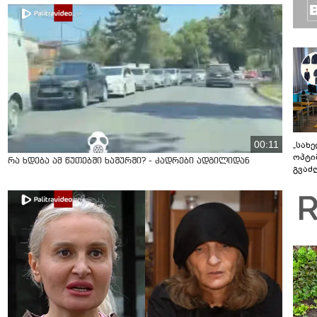
00:11
„სახ
ოპტი
რა ხდება ამ წუთებში ხაშურში? - კადრები ადგილიდან
გვაძლ
შესა
როგო
უკეთ 
სისტ