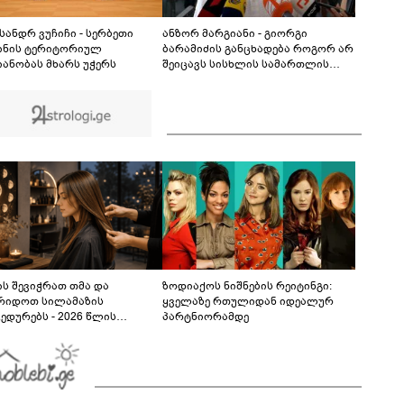
მოვანდომე" - გაიცანით 13 წლის
გამომგონებელი ბიჭი, რომელიც ქედის
02:08
მუნიციპალიტეტში ცხოვრობს
სანდრ ვუჩიჩი - სერბეთი
ანზორ მარგიანი - გიორგი
ინის ტერიტორიულ
ბარამიძის განცხადება როგორ არ
ანობას მხარს უჭერს
შეიცავს სისხლის სამართლის
დანაშაულს? - ალბათ, დავალება
ჰქონდა ვიღაცისგან, თორემ
როგორ შეიძლებოდა ამის თქმა?
ს შევიჭრათ თმა და
ზოდიაქოს ნიშნების რეიტინგი:
რიდოთ სილამაზის
ყველაზე რთულიდან იდეალურ
ედურებს - 2026 წლის
პარტნიორამდე
სტოს ასტროლოგიური
კვლევი