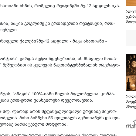
სა­თი­ა­ნი ხსნის, რო­მე­ლიც რე­ი­ტინ­გში მე-12 ად­გილს იკა­
ალექ
უკრა
მთლი
ო­ნია, ხა­ტია გოგ­ლი­ძე კი ერ­თა­დერ­თი რე­ი­ტინ­გში, რომ­
თე­ბუ­ლი.
­თვე­ლი ქა­ლე­ბი?მე-12 ად­გი­ლი - მაკა ასა­თი­ა­ნი -
რ­ჯი­ას“. გარ­და ავ­ტო­ინ­დუსტრი­ი­სა, ის მსხვი­ლი მო­თა­
ს“ მეშ­ვე­ო­ბით ის ყუ­ლე­ვის ნავ­თო­ბტერ­მი­ნა­ლის ოპე­რა­ტო­
ან­ტის, "ანა­გის“ 100%-იანი წი­ლის მფლო­ბე­ლია. კომ­პა­
როდი
­ნის ერთ-ერთი უმ­სხვი­ლე­სი დე­ვე­ლო­პე­რია.
მოვე
პროც
99 მლ. ლა­რად არის შე­ფა­სე­ბუ­ლიდალი ურუ­შა­ძე მიკ­რო­
აგვი
გზამ
ო­ბე­ლია. მისი ბიზ­ნე­სი 56 ფი­ლი­ალს აერ­თი­ა­ნებს და ფი­
ლა­ზე წარ­მა­ტე­ბუ­ლი მო­დე­ლია.
ის პო­პუ­ლა­რუ­ლი სუ­პერ­მარ­კე­ტე­ბის ქსე­ლის, "ევ­როპ­