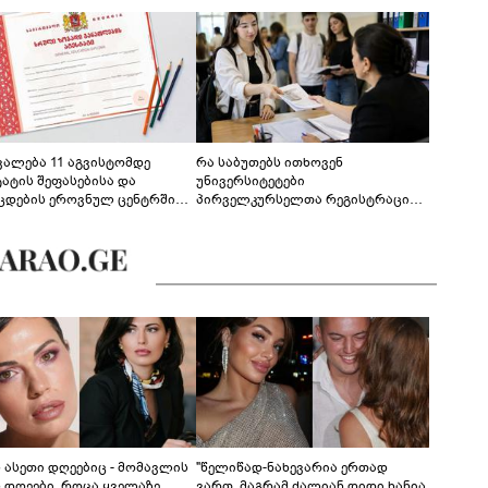
ევალება 11 აგვისტომდე
რა საბუთებს ითხოვენ
ტატის შეფასებისა და
უნივერსიტეტები
ცდების ეროვნულ ცენტრში
პირველკურსელთა რეგისტრაციის
გენა - დეტალები
დროს
ს ასეთი დღეებიც - მომავლის
"წელიწად-ნახევარია ერთად
ს დღეები, როცა ყველაზე
ვართ, მაგრამ ძალიან დიდი ხანია,