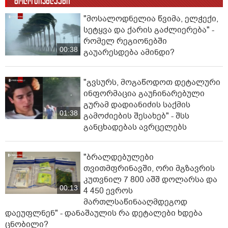
ბოლო სიახლეები
"მოსალოდნელია წვიმა, ელ­ჭე­ქი,
სე­ტყვა და ქა­რის გაძ­ლი­ე­რე­ბა" -
რომელ რეგიონებში
00:38
გაუარესდება ამინდი?
"გვსურს, მოგაწოდოთ დეტალური
ინფორმაცია გაუჩინარებული
გურამ დადიანიძის საქმის
01:38
გამოძიების შესახებ" - შსს
განცხადებას ავრცელებს
"ბრალდებულები
თვითმფრინავში, ორი მგზავრის
კუთვნილ 7 800 აშშ დოლარსა და
00:13
4 450 ევროს
მართლსაწინააღმდეგოდ
დაეუფლნენ" - დანაშაულის რა დეტალები ხდება
ცნობილი?