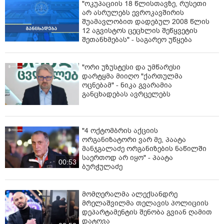
"ოკუპაციის 18 წლისთავზე, რუსეთი
სამართალს. ასე რომ შეხვედრამდე.
არ ასრულებს ევროკავშირის
შუამავლობით დადებულ 2008 წლის
პატივისცემით ალეკო, მე-6 მაღალი რისკის
12 აგვისტოს ცეცხლის შეწყვეტის
საპყრობილე. 25-ე საკანი“, - წერია ალეკო
შეთანხმებას" - საგარეო უწყება
ელისაშვილის წერილში.
წყარო: i
pn.ge
"ორი უზუსტესი და უმწარესი
დარტყმა მიიღო "ქართულმა
ოცნებამ" - ნიკა გვარამია
განცხადებას ავრცელებს
"4 ოქტომბრის აქციის
ორგანიზატორი ვარ მე, პაატა
მანჯგალაძე ორგანიზების ნაწილში
საერთოდ არ იყო" - პაატა
00:53
ბურჭულაძე
მომღერალმა ალექსანდრე
მრელაშვილმა თელავის პოლიციის
დეპარტამენტის შენობა გვიან ღამით
დატოვა