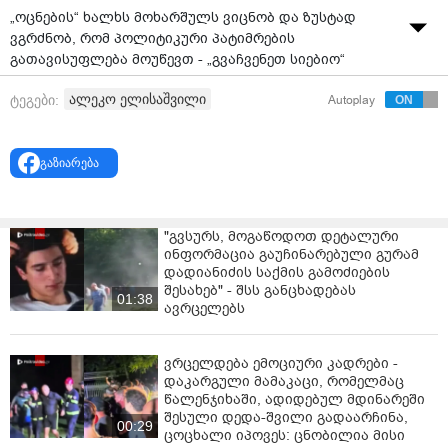
„ოცნების“ ხალხს მოხარშულს ვიცნობ და ზუსტად
ვგრძნობ, რომ პოლიტიკური პატიმრების
გათავისუფლება მოუწევთ - „გვაჩვენეთ სიებიო“
გაიძახიან დღე და ღამ, რაც ნიშნავს, რომ თავისი სია
ალეკო ელისაშვილი
ტეგები:
Autoplay
მზად აქვთ, მაგრამ თითოეულ პატიმარზე ვაჭრობას
აპირებენ. ჩემს გვარსაც ახსენებენ, მე კი, მინდა კოვზი
ნაცარში ჩავუგდო და ვთქვა ხმამაღლა: მე, ალეკო
გაზიარება
ელისაშვილი, უარს ვამბობ ჩემი სახელის და გვარის
გასათავისუფლებელი პატიმრების სიაში ჩაწერაზე.
მოვუწოდებ ყველას - ქართველს, თუ უცხოელს, არ
განმიხილოთ პოლიტიკური პატიმრების არანაირ
"გვსურს, მოგაწოდოთ დეტალური
სიაში, - ამის შესახებ „ლელო-ძლიერი საქართველოს“
ინფორმაცია გაუჩინარებული გურამ
ერთ-ერთი ლიდერის, ალეკო ელისაშვილის მიერ
დადიანიძის საქმის გამოძიების
შესახებ" - შსს განცხადებას
პენიტენციური დაწესებულებიდან გამოგზავნილ
01:38
ავრცელებს
წერილშია ნათქვამი.
როგორც ელისაშვილი აღნიშნავს, ის „საქართველოს
ვრცელდება ემოციური კადრები -
სიყვარულისთვის და უსამართლობასთან ბრძოლის
დაკარგული მამაკაცი, რომელმაც
გამო ზის ციხეში, ხოლო ეს პატივია და არა სასჯელი“.
წალენჯიხაში, ადიდებულ მდინარეში
შესული დედა-შვილი გადაარჩინა,
00:29
„უპირველესად, ყველას მოგესალმებით! ამ სტატუსს
ცოცხალი იპოვეს: ცნობილია მისი