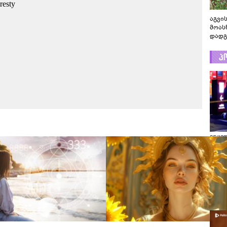
აგვის
მოას
დადგ
პ
ვრცე
გადაღ
კადრ
ცნობი
რას ა
პოლი
ვრცე
გადაღ
კადრე
ცნობი
რას ა
პოლი