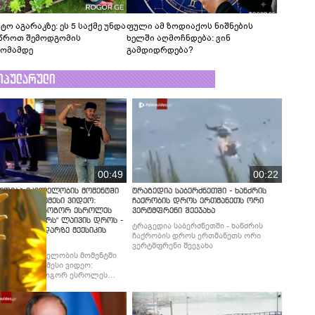
ტო აგარაკზე: ეს 5 საქმე უნდა
ფული ამ ზოდიაქოს ნიშნების
წროთ შემოდგომის
ხელში აღმოჩნდება: ვინ
ომამდე
გამდიდრდება?
ოპულარული
00:49
00:22
ლდება მკვლელობის მომენტში
ტრაგედია საბერძნეთში - ხანძრის
ებული უმძიმესი ვიდეო:
ჩაქრობის დროს ერთმანეთს ორი
ებში ჩანს, როგორ ესროლეს
ვერტმფრენი შეეჯახა
ლ "ტიკტოკერს" ლაივის დროს -
ტრაგედია საბერძნეთში - ხანძრის
მბობს მომხდარზე მექსიკის
ჩაქრობის დროს ერთმანეთს ორი
ცია
ვერტმფრენი შეეჯახა
ლდება მკვლელობის მომენტში
ებული უმძიმესი ვიდეო:
ბში ჩანს, როგორ ესროლეს
ლ "ტიკტოკერს" ლაივის დროს -
მბობს მომხდარზე მექსიკის
ცია