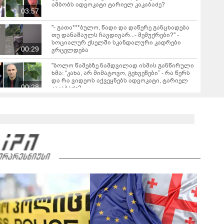
ამბობს ადვოკატი ტარიელ კაკაბაძე?
03:57
"- გათა***ბულო, წადი და დაწერე განცხადება
თუ დანაშაულს ჩავდივარ...- მემუქრები?" -
სოციალურ ქსელში სკანდალური კადრები
00:29
ვრცელდება
"ბოლო წამებზე ნამდვილად ისმის განწირული
ხმა: “კახა, არ მიმატოვო, გეხვეწები” - რა წერს
და რა ვიდეოს აქვეყნებს ადვოკატი, ტარიელ
00:28
კაკაბაძე?
ბათუმში, სისტემატურად ამზადებდნენ
ცნობილი ბრენდების ფალსიფიცირებულ
ვისკისა და სხვა ალკოჰოლურ სასმელებს - რა
01:26
დეტალებს ასაჯაროებს ფინანსთა
სამინისტროს საგამოძიებო სამსახური?
2008 წლის რუსეთ-საქართველოს ომიდან 18
წელი გავიდა
00:45
"რატომ იყრება პირად მესენჯერში რაღაც
გაუგებარი ფოტოები, როგორ დავაღწიო
თავი?" - შესაძლებელია თუ არა ამ ფუნქციის
01:01
წაშლა?
სამოქალაქო საზოგადოების