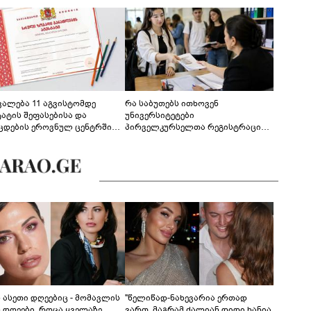
ევალება 11 აგვისტომდე
რა საბუთებს ითხოვენ
ტატის შეფასებისა და
უნივერსიტეტები
ცდების ეროვნულ ცენტრში
პირველკურსელთა რეგისტრაციის
გენა - დეტალები
დროს
ს ასეთი დღეებიც - მომავლის
"წელიწად-ნახევარია ერთად
ს დღეები, როცა ყველაზე
ვართ, მაგრამ ძალიან დიდი ხანია,