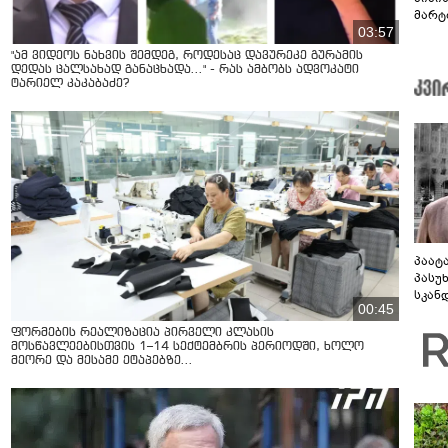
მარტ
03:57
ონაშ
"ამ ვიდეოს ნახვის შემდეგ, როდესაც დავურეკე გურამის
დედას ცალსახად განაცხადა..." - რას ამბობს ადვოკატი
ტარიელ კაკაბაძე?
პაატ
პასუ
სკან
00:45
"ყვე
კამა
ფორმების რეალიზაცია პირველი კლასის
გადმო
მოსწავლეებისთვის 1–14 სექტემბრის პერიოდში, ხოლო
მეორე და მესამე ეტაპებზე...
ტყუის