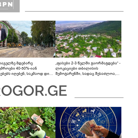
თაველზე მდებარე
„ფასები 2-3 წელში გაორმაგდება“ -
უმროები 40-50%-იან
ლოკაციები თბილისის
მებებს იღებენ, საკმაოდ დიდი
შემოგარენში, სადაც შესაძლოა,
ლისკენ წავალთ - მეგონა,
მიწები გაძვირდეს
ც მოიფიქრებდა და ბიზნესს
დებოდა“