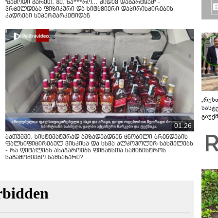
"გამოდი გარეთ, შე, ნა***რო... კიდევ დაგარტყამ" -
ვრცელდება ფიზიკური და სიტყვიერი დაპირისპირების
კადრები სუპერმარკეტიდან
„რუს
სასტ
გაუქ
ზარა
01:26
ვიღა
ბათუმში, სისტემატურად ამზადებდნენ ცნობილი ბრენდების
შეხვ
ფალსიფიცირებულ ვისკისა და სხვა ალკოჰოლურ სასმელებს
- რა დეტალებს ასაჯაროებს ფინანსთა სამინისტროს
საგამოძიებო სამსახური?