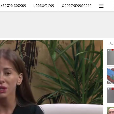
ყველა ვიდეო
საავტორო
ტექნოლოგიები
Au