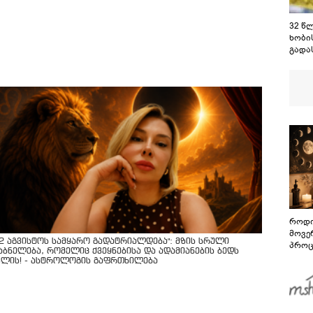
32 წ
ხობი
გადა
მაშვ
იპოვ
როდი
მოვე
12 აგვისტოს სამყარო გადატრიალდება": მზის სრული
პროც
აბნელება, რომელიც ქვეყნებისა და ადამიანების ბედს
აგვი
ვლის! - ასტროლოგის გაფრთხილება
გზამ