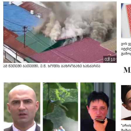
ვის 
ატეს
გამო
წარდ
02:10
ამ წუთეში ბათუმში, ე.წ. ხოფის ბაზრობაზე ხანძარია
"არი
შიში