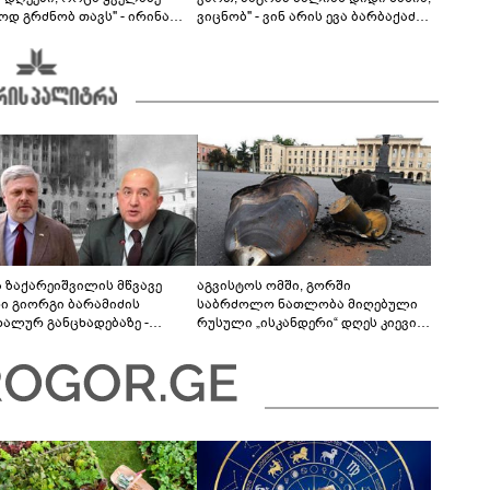
ოდ გრძნობ თავს" - ირინა
ვიცნობ" - ვინ არის ევა ბარბაქაძის
ვილის წერილი
რჩეული და როგორია მისი
სიყვარულის ამბავი
ა ზაქარეიშვილის მწვავე
აგვისტოს ომში, გორში
ხი გიორგი ბარამიძის
საბრძოლო ნათლობა მიღებული
დალურ განცხადებაზე -
რუსული „ისკანდერი“ დღეს კიევის
ლაფერი დეტალურად ვიცი...
მთავარ კოშმარად იქცა
ნში მოკლული ქართველები მე
ვასვენე... ბარამიძე კი
"